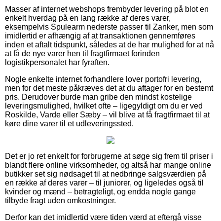
Masser af internet webshops frembyder levering på blot en
enkelt hverdag på en lang række af deres varer,
eksempelvis Spulearm nederste passer til Zanker, men som
imidlertid er afhængig af at transaktionen gennemføres
inden et aftalt tidspunkt, således at de har mulighed for at nå
at få de nye varer hen til fragtfirmaet forinden
logistikpersonalet har fyraften.
Nogle enkelte internet forhandlere lover portofri levering,
men for det meste påkræves det at du aftager for en bestemt
pris. Derudover burde man gribe den mindst kostelige
leveringsmulighed, hvilket ofte – ligegyldigt om du er ved
Roskilde, Varde eller Sæby – vil blive at få fragtfirmaet til at
køre dine varer til et udleveringssted.
Det er jo ret enkelt for forbrugerne at søge sig frem til priser i
blandt flere online virksomheder, og altså har mange online
butikker set sig nødsaget til at nedbringe salgsværdien på
en række af deres varer – til juniorer, og ligeledes også til
kvinder og mænd – betragteligt, og endda nogle gange
tilbyde fragt uden omkostninger.
Derfor kan det imidlertid være tiden værd at eftergå visse