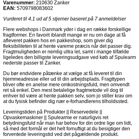
Varenummer:
210630 Zanker
EAN:
5709798083602
Vurderet til
4.1
ud af 5 stjerner baseret på
7
anmeldelser
Flere webshops i Danmark yder i dag en række forskellige
fragtformer. En favorit iblandt mange er nu om dage at få
afleveret pakken hos en pakkeshop, som giver dig
fleksibiliteten til at hente varerne præcis når det passer dig.
Fragtmuligheden er nemlig ultra let, samt i mange tilfælde
ligeledes den billigste leveringsudgave ved køb af Spulearm
nederste passer til Zanker.
Du bør endvidere påtænke at vælge at få leveret til din
hjemmeadresse eller ud til din arbejdsplads. Fragttypen
bliver ofte en anelse mere omkostningsfuld, men omvendt
ret så enkel. Den mest betalelige fragtmetode vil dog til
enhver tid være at hente pakken selv, som jo stiller krav om
at du fysisk befinder dig nær e-forhandlerens tilholdssted.
Leveringstiden på Produkter || Reservedele ||
Opvaskemaskiner || Spulearme er naturligvis ret
betydningsfuld når man har behov for din ordre lige om lidt,
så med det formål er det helt fornuftigt at du besigtiger den
forventede leveringstid ved det pågældende produkt.