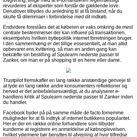
lovgivning, tillige med at e-forhandleren regelmæssigt
revurderes af eksperter som forstår de gældende love.
Derudover tilbydes du anledning til at få bistand, når du
skulle få dilemmaer i forbindelse med dit indkøb.
Endvidere foreslåes det at køberen er vaks omkring de mest
centrale bestemmelser der kan influere på transaktionen,
eksempelvis hvilken byttepolitik internet forretningen bruger.
I den sammenhæng er det tillige essesentielt, at man altid
opbevarer ens kvittering, så man en anden gang kan
bekræfte sin bestilling af Spulearm nederste passer til
Zanker, om man er på shopping til en herre eller dame.
Trustpilot fremskaffer en lang række anstændige genveje til
at tyde en lang række andre konsumenters reflektioner og
herved er det anbefalelsesværdigt, at du analyserer e-
handlens kritik af Spulearm nederste passer til Zanker inden
du handler.
Facebook byder på på samme måde de facto fornemme
muligheder for at få indtryk af internet butikkens popularitet.
Her er der en række online forhandlere som tilbyder
kunderne at registrere en anmeldelse af købsoplevelsen,
hvilket ydermere bør benyttes til afvejning af hvor tilfredse