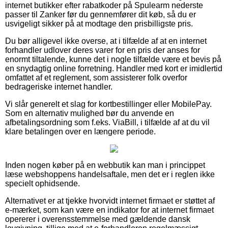
internet butikker efter rabatkoder på Spulearm nederste
passer til Zanker før du gennemfører dit køb, så du er
usvigeligt sikker på at modtage den prisbilligste pris.
Du bør alligevel ikke overse, at i tilfælde af at en internet
forhandler udlover deres varer for en pris der anses for
enormt tiltalende, kunne det i nogle tilfælde være et bevis på
en snydagtig online forretning. Handler med kort er imidlertid
omfattet af et reglement, som assisterer folk overfor
bedrageriske internet handler.
Vi slår generelt et slag for kortbestillinger eller MobilePay.
Som en alternativ mulighed bør du anvende en
afbetalingsordning som f.eks. ViaBill, i tilfælde af at du vil
klare betalingen over en længere periode.
Inden nogen køber på en webbutik kan man i princippet
læse webshoppens handelsaftale, men det er i reglen ikke
specielt ophidsende.
Alternativet er at tjekke hvorvidt internet firmaet er støttet af
e-mærket, som kan være en indikator for at internet firmaet
opererer i overensstemmelse med gældende dansk