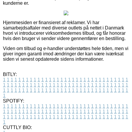
kunderne er.
Hjemmesiden er finansieret af reklamer. Vi har
samarbejdsaftaler med diverse outlets på nettet i Danmark
hvori vi introducerer virksomhedernes tilbud, og får honorar
hvis den bruger vi sender videre gennemfører en bestilling.
Viden om tilbud og e-handler understøttes hele tiden, men vi
giver ingen garanti imod ændringer der kan være iværksat
siden vi senest opdaterede sidens informationer.
BITLY:
1
1
1
1
1
1
1
1
1
1
1
1
1
1
1
1
1
1
1
1
1
1
1
1
1
1
1
1
1
1
1
1
1
1
1
1
1
1
1
1
1
1
1
1
1
1
1
1
1
1
1
1
1
1
1
1
1
1
1
1
1
1
1
1
1
1
1
1
1
1
1
1
1
1
1
1
1
1
1
1
1
1
1
1
1
1
1
1
1
1
1
1
1
1
1
1
1
1
1
1
SPOTIFY:
1
1
1
1
1
1
1
1
1
1
1
1
1
1
1
1
1
1
1
1
1
1
1
1
1
1
1
1
1
1
1
1
1
1
1
1
1
1
1
1
1
1
1
1
1
1
1
1
1
1
1
1
1
1
1
1
1
1
1
1
1
1
1
1
1
1
1
1
1
1
1
1
1
1
1
1
1
1
1
1
1
1
1
1
1
1
1
1
1
1
1
1
1
1
1
1
1
1
1
1
CUTTLY BIO: