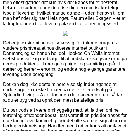
men oftest gælder det kun hvis der købes for et bestemt
beløb. Desuden kunne du udse dig den mindst kostelige
type af levering, hvilket mange gange – uden hensyn til om
man befinder sig nær Helsingør, Farum eller Skagen – er at
få fragtmanden til at levere pakken til et afhentningssted.
Det er jo ekstremt hensigtsmæssigt for internetbrugere at
vurdere prisniveauet hos diverse internet butikker i
Danmark, og så har en hel del Hooked On Walls internet
webshops set sig nødsaget til at nedskære salgspriserne på
deres produkter – til drenge og piger, og samtidig også til
damer og herrer – enormt, og endda nogle gange garantere
levering uden beregning.
Det kan dog ikke desto mindre vise sig indbringende at
undersøge en række firmaer på nettet efter udsalg på
Splendid Living – Alcor forinden du placerer ordren, sådan
at du er tryg ved at opnå den mest betalelige pris.
Du bør trods alt være omhyggelig med, at ifald en online
forretning afhænder bedst i test varer til en pris der anses for
uforståeligt overkommelig, bør det ofte være et signal om en
bedragerisk netshop. Handler med kort er trods alt omfavnet