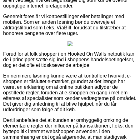
af en vedtægt, hvilket begunstiger dig som kunde overfor
uoprigtige internet foretagender.
Generelt foreslår vi kortbestillinger eller betalinger med
mobilen. Som en anden løsning bør du overveje et
afdragstilbud som f.eks. ViaBill, forudsat du tilstræber at
honorere pengene over flere uger.
Forud for at folk shopper i en Hooked On Walls netbutik kan
de i princippet sætte sig ind i shoppens handelsbetingelser,
dog er det ofte et tidskrævende arbejde.
En nemmere løsning kunne være at kontrollere hvorvidt e-
shoppen er tilsluttet e-mærket, grundet at det længe har
været en erklæring om at online butikken adlyder de
opstillede regler, foruden at e-shoppen en gang i mellem
efterses af specialister som kender vedtægterne på området.
Det giver dig anledning til at blive hjulpet, når du får
udfordringer som følge af dit køb.
Dertil anbefales det at kunden er omhyggelig omkring de
elementære regler der influerer på transaktionen, f.eks. den
byttepolitik internet webshoppen anvender. I den
sammenhæng er det også afgørende, at man stadigvæk