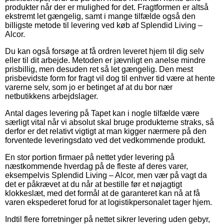
produkter når der er mulighed for det. Fragtformen er altså
ekstremt let gængelig, samt i mange tilfælde også den
billigste metode til levering ved køb af Splendid Living –
Alcor.
Du kan også forsøge at få ordren leveret hjem til dig selv
eller til dit arbejde. Metoden er jævnligt en anelse mindre
prisbillig, men desuden ret så let gængelig. Den mest
prisbevidste form for fragt vil dog til enhver tid være at hente
varerne selv, som jo er betinget af at du bor nær
netbutikkens arbejdslager.
Antal dages levering på Tapet kan i nogle tilfælde være
særligt vital når vi absolut skal bruge produkterne straks, så
derfor er det relativt vigtigt at man kigger nærmere på den
forventede leveringsdato ved det vedkommende produkt.
En stor portion firmaer på nettet yder levering på
næstkommende hverdag på de fleste af deres varer,
eksempelvis Splendid Living – Alcor, men vær på vagt da
det er påkrævet at du når at bestille før et nøjagtigt
klokkeslæt, med det formål at de garanteret kan nå at få
varen ekspederet forud for at logistikpersonalet tager hjem.
Indtil flere forretninger på nettet sikrer levering uden gebyr,