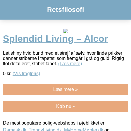
Retsfilosofi
Splendid Living – Alcor
Let shiny hvid bund med et strejf af sølv, hvor finde prikker
danner striberne i tapetet, som fremgår i grå og guld. Rigtig
flot detaljeret, stribet tapet.
(Læs mere)
0
kr.
(Vis fragtpris)
Læs mere »
Køb nu »
De mest populære bolig-webshops i øjeblikket er
Damask.dk
,
TrendyLiving.dk
,
MyHomeMøbler.dk
og