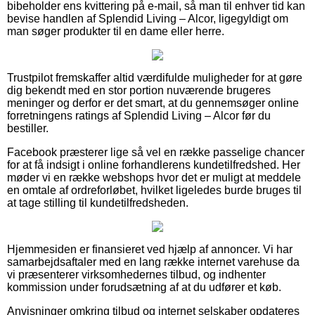
bibeholder ens kvittering på e-mail, så man til enhver tid kan
bevise handlen af Splendid Living – Alcor, ligegyldigt om
man søger produkter til en dame eller herre.
Trustpilot fremskaffer altid værdifulde muligheder for at gøre
dig bekendt med en stor portion nuværende brugeres
meninger og derfor er det smart, at du gennemsøger online
forretningens ratings af Splendid Living – Alcor før du
bestiller.
Facebook præsterer lige så vel en række passelige chancer
for at få indsigt i online forhandlerens kundetilfredshed. Her
møder vi en række webshops hvor det er muligt at meddele
en omtale af ordreforløbet, hvilket ligeledes burde bruges til
at tage stilling til kundetilfredsheden.
Hjemmesiden er finansieret ved hjælp af annoncer. Vi har
samarbejdsaftaler med en lang række internet varehuse da
vi præsenterer virksomhedernes tilbud, og indhenter
kommission under forudsætning af at du udfører et køb.
Anvisninger omkring tilbud og internet selskaber opdateres