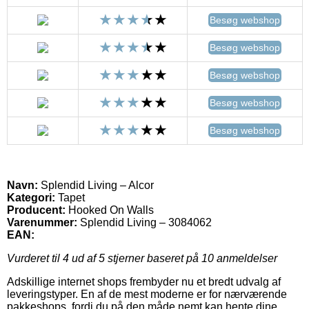
Besøg webshop
Besøg webshop
Besøg webshop
Besøg webshop
Besøg webshop
Navn:
Splendid Living – Alcor
Kategori:
Tapet
Producent:
Hooked On Walls
Varenummer:
Splendid Living – 3084062
EAN:
Vurderet til
4
ud af 5 stjerner baseret på
10
anmeldelser
Adskillige internet shops frembyder nu et bredt udvalg af
leveringstyper. En af de mest moderne er for nærværende
pakkeshops, fordi du på den måde nemt kan hente dine