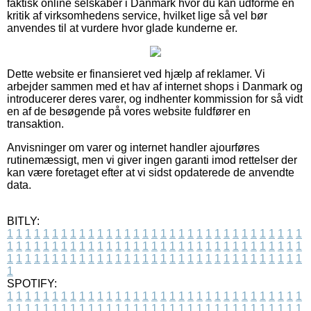
faktisk online selskaber i Danmark hvor du kan udforme en
kritik af virksomhedens service, hvilket lige så vel bør
anvendes til at vurdere hvor glade kunderne er.
Dette website er finansieret ved hjælp af reklamer. Vi
arbejder sammen med et hav af internet shops i Danmark og
introducerer deres varer, og indhenter kommission for så vidt
en af de besøgende på vores website fuldfører en
transaktion.
Anvisninger om varer og internet handler ajourføres
rutinemæssigt, men vi giver ingen garanti imod rettelser der
kan være foretaget efter at vi sidst opdaterede de anvendte
data.
BITLY:
1
1
1
1
1
1
1
1
1
1
1
1
1
1
1
1
1
1
1
1
1
1
1
1
1
1
1
1
1
1
1
1
1
1
1
1
1
1
1
1
1
1
1
1
1
1
1
1
1
1
1
1
1
1
1
1
1
1
1
1
1
1
1
1
1
1
1
1
1
1
1
1
1
1
1
1
1
1
1
1
1
1
1
1
1
1
1
1
1
1
1
1
1
1
1
1
1
1
1
1
SPOTIFY:
1
1
1
1
1
1
1
1
1
1
1
1
1
1
1
1
1
1
1
1
1
1
1
1
1
1
1
1
1
1
1
1
1
1
1
1
1
1
1
1
1
1
1
1
1
1
1
1
1
1
1
1
1
1
1
1
1
1
1
1
1
1
1
1
1
1