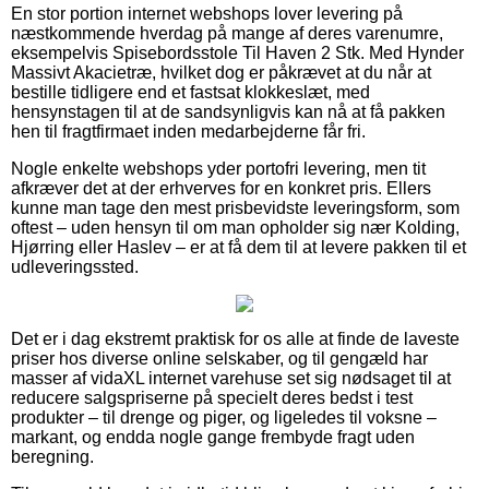
En stor portion internet webshops lover levering på
næstkommende hverdag på mange af deres varenumre,
eksempelvis Spisebordsstole Til Haven 2 Stk. Med Hynder
Massivt Akacietræ, hvilket dog er påkrævet at du når at
bestille tidligere end et fastsat klokkeslæt, med
hensynstagen til at de sandsynligvis kan nå at få pakken
hen til fragtfirmaet inden medarbejderne får fri.
Nogle enkelte webshops yder portofri levering, men tit
afkræver det at der erhverves for en konkret pris. Ellers
kunne man tage den mest prisbevidste leveringsform, som
oftest – uden hensyn til om man opholder sig nær Kolding,
Hjørring eller Haslev – er at få dem til at levere pakken til et
udleveringssted.
Det er i dag ekstremt praktisk for os alle at finde de laveste
priser hos diverse online selskaber, og til gengæld har
masser af vidaXL internet varehuse set sig nødsaget til at
reducere salgspriserne på specielt deres bedst i test
produkter – til drenge og piger, og ligeledes til voksne –
markant, og endda nogle gange frembyde fragt uden
beregning.