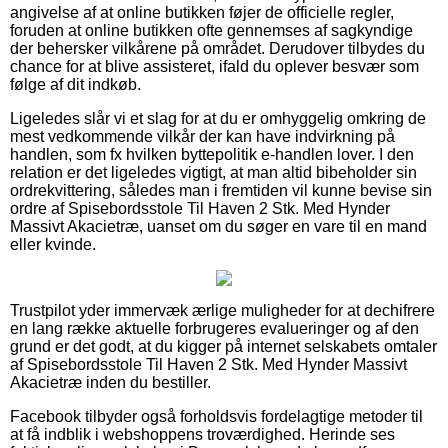
angivelse af at online butikken føjer de officielle regler,
foruden at online butikken ofte gennemses af sagkyndige
der behersker vilkårene på området. Derudover tilbydes du
chance for at blive assisteret, ifald du oplever besvær som
følge af dit indkøb.
Ligeledes slår vi et slag for at du er omhyggelig omkring de
mest vedkommende vilkår der kan have indvirkning på
handlen, som fx hvilken byttepolitik e-handlen lover. I den
relation er det ligeledes vigtigt, at man altid bibeholder sin
ordrekvittering, således man i fremtiden vil kunne bevise sin
ordre af Spisebordsstole Til Haven 2 Stk. Med Hynder
Massivt Akacietræ, uanset om du søger en vare til en mand
eller kvinde.
Trustpilot yder immervæk ærlige muligheder for at dechifrere
en lang række aktuelle forbrugeres evalueringer og af den
grund er det godt, at du kigger på internet selskabets omtaler
af Spisebordsstole Til Haven 2 Stk. Med Hynder Massivt
Akacietræ inden du bestiller.
Facebook tilbyder også forholdsvis fordelagtige metoder til
at få indblik i webshoppens troværdighed. Herinde ses