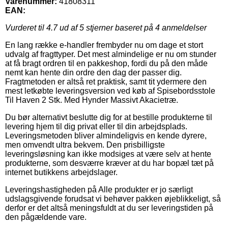
Varenummer:
41808311
EAN:
Vurderet til
4.7
ud af 5 stjerner baseret på
4
anmeldelser
En lang række e-handler frembyder nu om dage et stort
udvalg af fragttyper. Det mest almindelige er nu om stunder
at få bragt ordren til en pakkeshop, fordi du på den måde
nemt kan hente din ordre den dag der passer dig.
Fragtmetoden er altså ret praktisk, samt tit ydermere den
mest letkøbte leveringsversion ved køb af Spisebordsstole
Til Haven 2 Stk. Med Hynder Massivt Akacietræ.
Du bør alternativt beslutte dig for at bestille produkterne til
levering hjem til dig privat eller til din arbejdsplads.
Leveringsmetoden bliver almindeligvis en kende dyrere,
men omvendt ultra bekvem. Den prisbilligste
leveringsløsning kan ikke modsiges at være selv at hente
produkterne, som desværre kræver at du har bopæl tæt på
internet butikkens arbejdslager.
Leveringshastigheden på Alle produkter er jo særligt
udslagsgivende forudsat vi behøver pakken øjeblikkeligt, så
derfor er det altså meningsfuldt at du ser leveringstiden på
den pågældende vare.