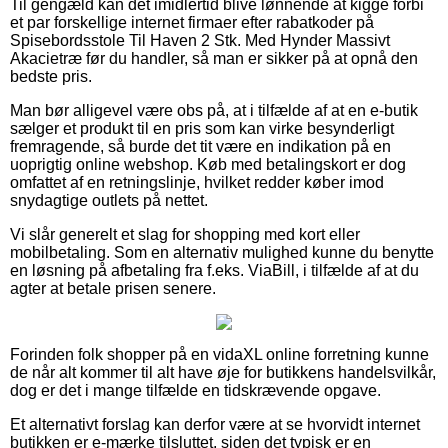
Til gengæld kan det imidlertid blive lønnende at kigge forbi
et par forskellige internet firmaer efter rabatkoder på
Spisebordsstole Til Haven 2 Stk. Med Hynder Massivt
Akacietræ før du handler, så man er sikker på at opnå den
bedste pris.
Man bør alligevel være obs på, at i tilfælde af at en e-butik
sælger et produkt til en pris som kan virke besynderligt
fremragende, så burde det tit være en indikation på en
uoprigtig online webshop. Køb med betalingskort er dog
omfattet af en retningslinje, hvilket redder køber imod
snydagtige outlets på nettet.
Vi slår generelt et slag for shopping med kort eller
mobilbetaling. Som en alternativ mulighed kunne du benytte
en løsning på afbetaling fra f.eks. ViaBill, i tilfælde af at du
agter at betale prisen senere.
Forinden folk shopper på en vidaXL online forretning kunne
de når alt kommer til alt have øje for butikkens handelsvilkår,
dog er det i mange tilfælde en tidskrævende opgave.
Et alternativt forslag kan derfor være at se hvorvidt internet
butikken er e-mærke tilsluttet, siden det typisk er en