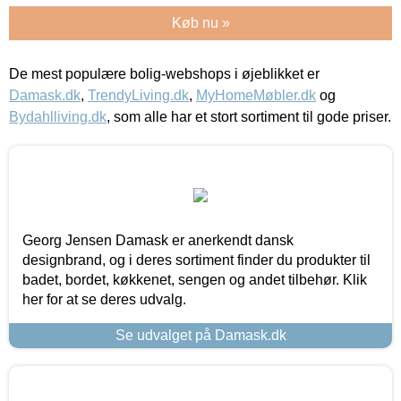
Køb nu »
De mest populære bolig-webshops i øjeblikket er
Damask.dk
,
TrendyLiving.dk
,
MyHomeMøbler.dk
og
Bydahlliving.dk
, som alle har et stort sortiment til gode priser.
Georg Jensen Damask er anerkendt dansk
designbrand, og i deres sortiment finder du produkter til
badet, bordet, køkkenet, sengen og andet tilbehør. Klik
her for at se deres udvalg.
Se udvalget på Damask.dk