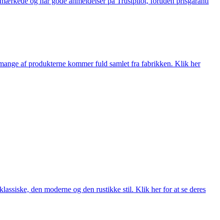
e-mærkede og har gode anmeldelser på Trustpilot, foruden prisgaranti
nge af produkterne kommer fuld samlet fra fabrikken. Klik her
lassiske, den moderne og den rustikke stil. Klik her for at se deres