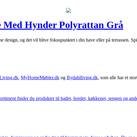
le Med Hynder Polyrattan Grå
e design, og det vil blive fokuspunktet i din have eller på terrassen. Spi
Living.dk
,
MyHomeMøbler.dk
og
Bydahlliving.dk
, som alle har et stor
iment finder du produkter til badet, bordet, køkkenet, sengen og andet 