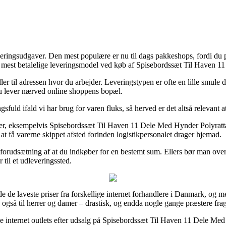
leveringsudgaver. Den mest populære er nu til dags pakkeshops, fordi d
n mest betalelige leveringsmodel ved køb af Spisebordssæt Til Haven 1
ler til adressen hvor du arbejder. Leveringstypen er ofte en lille smule
 du lever nærved online shoppens bopæl.
fuld ifald vi har brug for varen fluks, så herved er det altså relevant a
rer, eksempelvis Spisebordssæt Til Haven 11 Dele Med Hynder Polyratt
 at få varerne skippet afsted forinden logistikpersonalet drager hjemad.
forudsætning af at du indkøber for en bestemt sum. Ellers bør man over
 til et udleveringssted.
de de laveste priser fra forskellige internet forhandlere i Danmark, og m
 også til herrer og damer – drastisk, og endda nogle gange præstere fra
lige internet outlets efter udsalg på Spisebordssæt Til Haven 11 Dele M