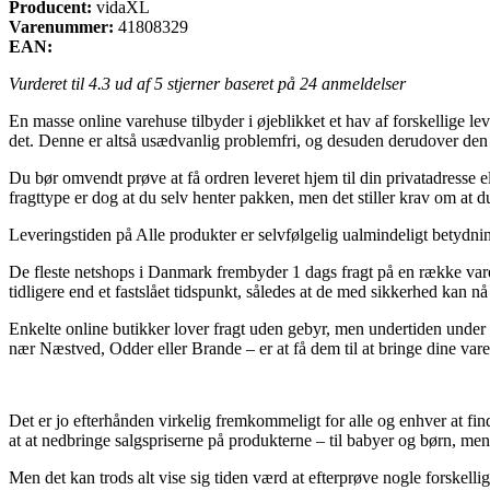
Producent:
vidaXL
Varenummer:
41808329
EAN:
Vurderet til
4.3
ud af 5 stjerner baseret på
24
anmeldelser
En masse online varehuse tilbyder i øjeblikket et hav af forskellige 
det. Denne er altså usædvanlig problemfri, og desuden derudover de
Du bør omvendt prøve at få ordren leveret hjem til din privatadresse el
fragttype er dog at du selv henter pakken, men det stiller krav om at
Leveringstiden på Alle produkter er selvfølgelig ualmindeligt betydnings
De fleste netshops i Danmark frembyder 1 dags fragt på en række va
tidligere end et fastslået tidspunkt, således at de med sikkerhed kan nå
Enkelte online butikker lover fragt uden gebyr, men undertiden under 
nær Næstved, Odder eller Brande – er at få dem til at bringe dine varer
Det er jo efterhånden virkelig fremkommeligt for alle og enhver at fin
at at nedbringe salgspriserne på produkterne – til babyer og børn, men
Men det kan trods alt vise sig tiden værd at efterprøve nogle forskel