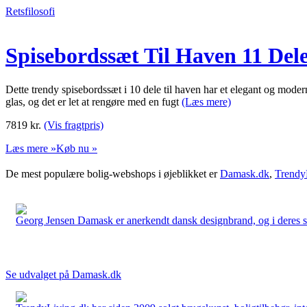
Retsfilosofi
Spisebordssæt Til Haven 11 De
Dette trendy spisebordssæt i 10 dele til haven har et elegant og modern
glas, og det er let at rengøre med en fugt
(Læs mere)
7819
kr.
(Vis fragtpris)
Læs mere »
Køb nu »
De mest populære bolig-webshops i øjeblikket er
Damask.dk
,
Trendy
Georg Jensen Damask er anerkendt dansk designbrand, og i deres sort
Se udvalget på Damask.dk