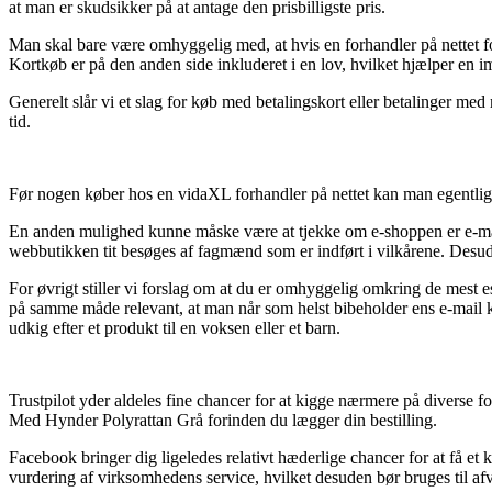
at man er skudsikker på at antage den prisbilligste pris.
Man skal bare være omhyggelig med, at hvis en forhandler på nettet fo
Kortkøb er på den anden side inkluderet i en lov, hvilket hjælper en 
Generelt slår vi et slag for køb med betalingskort eller betalinger me
tid.
Før nogen køber hos en vidaXL forhandler på nettet kan man egentlig g
En anden mulighed kunne måske være at tjekke om e-shoppen er e-mærk
webbutikken tit besøges af fagmænd som er indført i vilkårene. Desud
For øvrigt stiller vi forslag om at du er omhyggelig omkring de mest e
på samme måde relevant, at man når som helst bibeholder ens e-mail k
udkig efter et produkt til en voksen eller et barn.
Trustpilot yder aldeles fine chancer for at kigge nærmere på diverse 
Med Hynder Polyrattan Grå forinden du lægger din bestilling.
Facebook bringer dig ligeledes relativt hæderlige chancer for at få 
vurdering af virksomhedens service, hvilket desuden bør bruges til afv