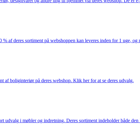
eriør, designvarer og andre ting til hjemmet via deres webshop. De er 
af deres sortiment på webshoppen kan leveres inden for 1 uge, og ma
nt af boliginteriør på deres webshop. Klik her for at se deres udvalg.
rt udvalg i møbler og indretning. Deres sortiment indeholder både den k