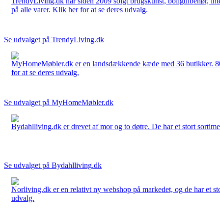
TrendyLiving.dk har siden 2009 solgt brugskunst, boligtilbehør, int
på alle varer. Klik her for at se deres udvalg.
Se udvalget på TrendyLiving.dk
MyHomeMøbler.dk er en landsdækkende kæde med 36 butikker. 80 % 
for at se deres udvalg.
Se udvalget på MyHomeMøbler.dk
Bydahlliving.dk er drevet af mor og to døtre. De har et stort sortime
Se udvalget på Bydahlliving.dk
Norliving.dk er en relativt ny webshop på markedet, og de har et sto
udvalg.