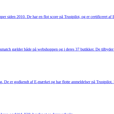
 siden 2010. De har en flot score på Trustpilot, og er certificeret af 
smatch gælder både på webshoppen og i deres 37 butikker. De tilbyder d
. De er godkendt af E-mærket og har flotte anmeldelser på Trustpilot. L