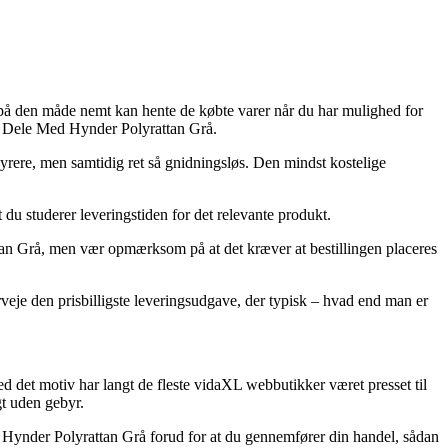
u på den måde nemt kan hente de købte varer når du har mulighed for
1 Dele Med Hynder Polyrattan Grå.
 dyrere, men samtidig ret så gnidningsløs. Den mindst kostelige
t du studerer leveringstiden for det relevante produkt.
an Grå, men vær opmærksom på at det kræver at bestillingen placeres
veje den prisbilligste leveringsudgave, der typisk – hvad end man er
ed det motiv har langt de fleste vidaXL webbutikker været presset til
gt uden gebyr.
ed Hynder Polyrattan Grå forud for at du gennemfører din handel, sådan