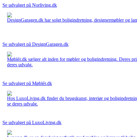
Se udvalget på Norliving.dk
DesignGaragen.dk har solgt boligindretning, designermøbler og lamper
Se udvalget på DesignGaragen.dk
Møblér.dk sælger alt inden for møbler og boligindretning. Deres pri
deres udvalg.
Se udvalget på Møblér.dk
Hos LuxoLiving.dk finder du brugskunst, interiør og boligindretning
se deres udvalg.
Se udvalget på LuxoLiving.dk