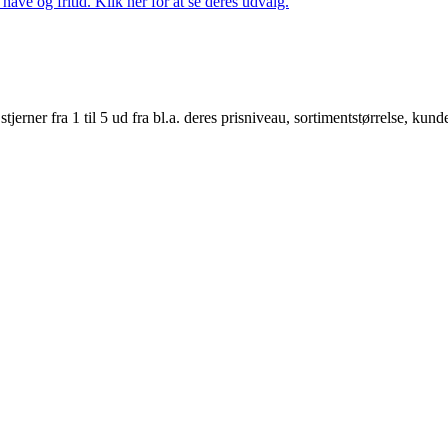
ave og fritid. Klik her for at se deres udvalg.
er fra 1 til 5 ud fra bl.a. deres prisniveau, sortimentstørrelse, kunde