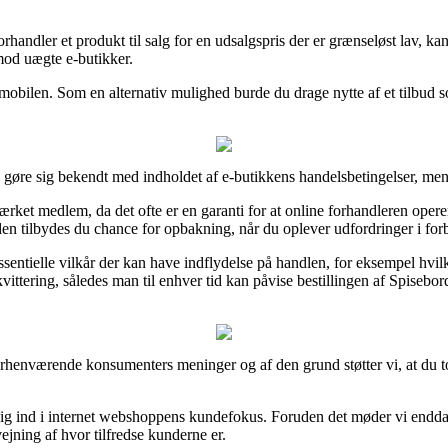
rhandler et produkt til salg for en udsalgspris der er grænseløst lav, k
imod uægte e-butikker.
d mobilen. Som en alternativ mulighed burde du drage nytte af et tilbud 
øre sig bekendt med indholdet af e-butikkens handelsbetingelser, men d
et medlem, da det ofte er en garanti for at online forhandleren opere
en tilbydes du chance for opbakning, når du oplever udfordringer i for
ssentielle vilkår der kan have indflydelse på handlen, for eksempel hvil
vittering, således man til enhver tid kan påvise bestillingen af Spise
forhenværende konsumenters meninger og af den grund støtter vi, at du t
et kig ind i internet webshoppens kundefokus. Foruden det møder vi end
ejning af hvor tilfredse kunderne er.