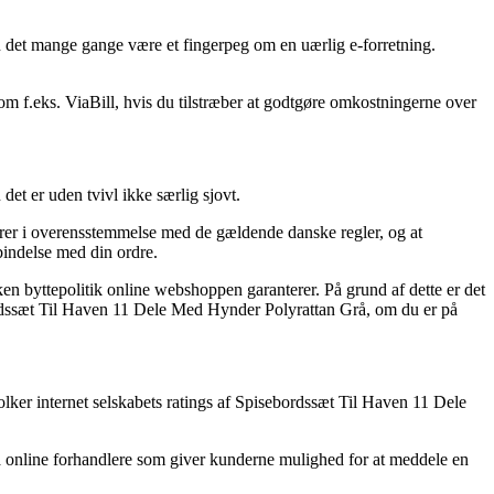
an det mange gange være et fingerpeg om en uærlig e-forretning.
som f.eks. ViaBill, hvis du tilstræber at godtgøre omkostningerne over
et er uden tvivl ikke særlig sjovt.
rer i overensstemmelse med de gældende danske regler, og at
bindelse med din ordre.
ken byttepolitik online webshoppen garanterer. På grund af dette er det
bordssæt Til Haven 11 Dele Med Hynder Polyrattan Grå, om du er på
olker internet selskabets ratings af Spisebordssæt Til Haven 11 Dele
da online forhandlere som giver kunderne mulighed for at meddele en