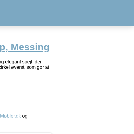
op, Messing
g elegant spejl, der
irkel øverst, som gør at
øbler.dk
og