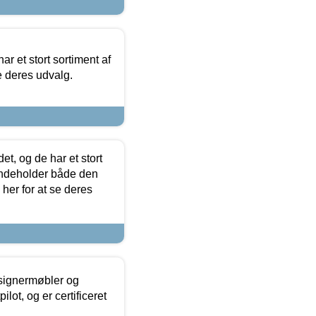
ar et stort sortiment af
e deres udvalg.
t, og de har et stort
 indeholder både den
 her for at se deres
esignermøbler og
lot, og er certificeret