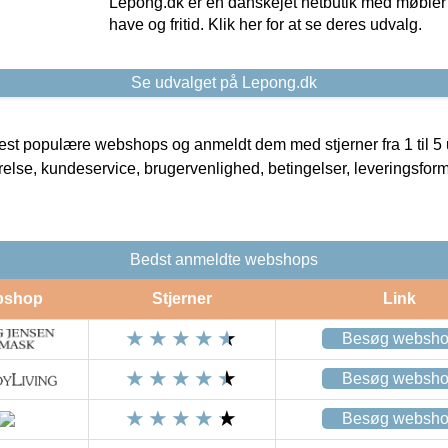
Lepong.dk er en danskejet netbutik med møbler o
have og fritid. Klik her for at se deres udvalg.
Se udvalget på Lepong.dk
t populære webshops og anmeldt dem med stjerner fra 1 til 5 ud
rrelse, kundeservice, brugervenlighed, betingelser, leveringsfor
Bedst anmeldte webshops
bshop
Stjerner
Link
Besøg websh
Besøg websh
Besøg websh