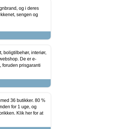
nbrand, og i deres
køkkenet, sengen og
boligtilbehør, interiør,
 webshop. De er e-
 foruden prisgaranti
ed 36 butikker. 80 %
nden for 1 uge, og
ikken. Klik her for at