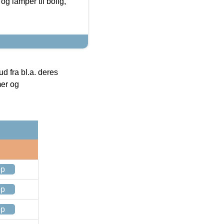
g lamper til bolig,
 fra bl.a. deres
mer og
op
op
op