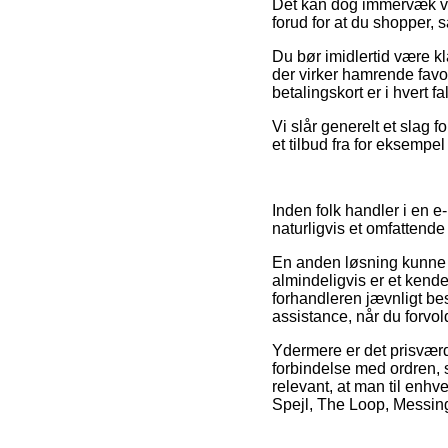
Det kan dog immervæk vær
forud for at du shopper, s
Du bør imidlertid være kla
der virker hamrende favo
betalingskort er i hvert 
Vi slår generelt et slag
et tilbud fra for eksempel
Inden folk handler i en 
naturligvis et omfattende 
En anden løsning kunne de
almindeligvis er et kend
forhandleren jævnligt bes
assistance, når du forvo
Ydermere er det prisværd
forbindelse med ordren,
relevant, at man til enhv
Spejl, The Loop, Messing