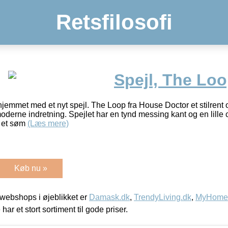
Retsfilosofi
Spejl, The Lo
jemmet med et nyt spejl. The Loop fra House Doctor et stilrent o
oderne indretning. Spejlet har en tynd messing kant og en lille c
å et søm
(Læs mere)
Køb nu »
webshops i øjeblikket er
Damask.dk
,
TrendyLiving.dk
,
MyHomeM
 har et stort sortiment til gode priser.