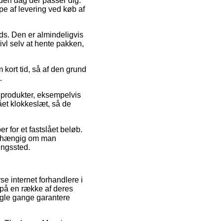
 den dag der passer dig.
e af levering ved køb af
lads. Den er almindeligvis
ivl selv at hente pakken,
kort tid, så af den grund
.
 produkter, eksempelvis
ået klokkeslæt, så de
r for et fastslået beløb.
 uafhængig om man
ingssted.
rse internet forhandlere i
e på en række af deres
ogle gange garantere