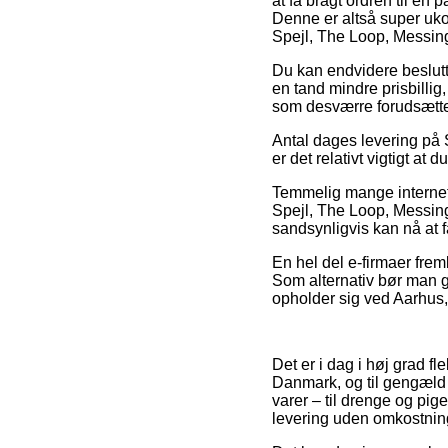
at få bragt ordren til en
Denne er altså super uko
Spejl, The Loop, Messin
Du kan endvidere beslutte 
en tand mindre prisbillig
som desværre forudsætter
Antal dages levering på 
er det relativt vigtigt at
Temmelig mange internet 
Spejl, The Loop, Messing
sandsynligvis kan nå at få
En hel del e-firmaer frem
Som alternativ bør man gr
opholder sig ved Aarhus, 
Det er i dag i høj grad fl
Danmark, og til gengæld h
varer – til drenge og pi
levering uden omkostnin