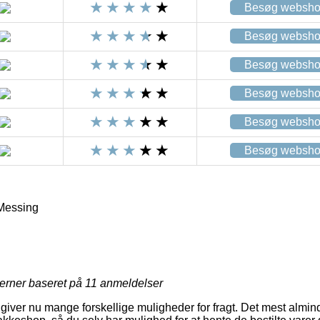
Besøg websh
Besøg websh
Besøg websh
Besøg websh
Besøg websh
Besøg websh
 Messing
jerner baseret på
11
anmeldelser
 giver nu mange forskellige muligheder for fragt. Det mest almi