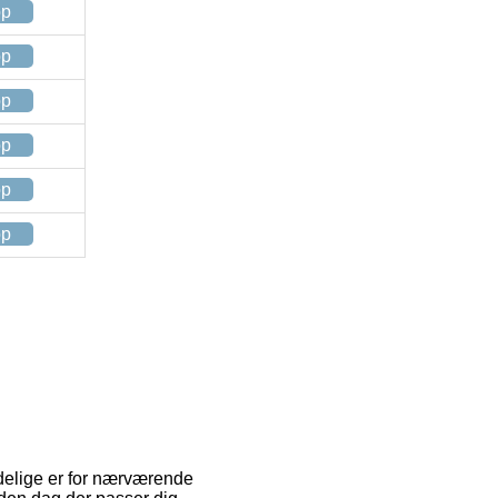
op
op
op
op
op
op
ndelige er for nærværende