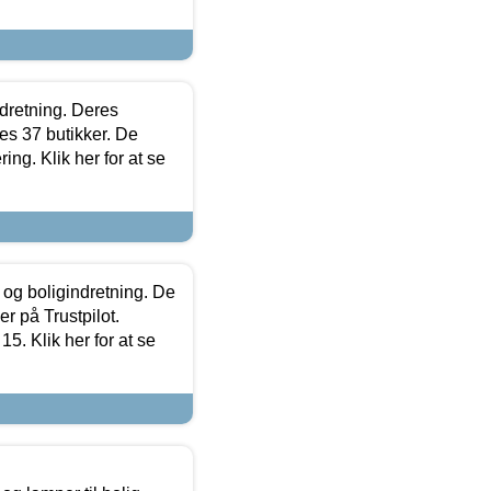
ndretning. Deres
s 37 butikker. De
ing. Klik her for at se
 og boligindretning. De
r på Trustpilot.
5. Klik her for at se