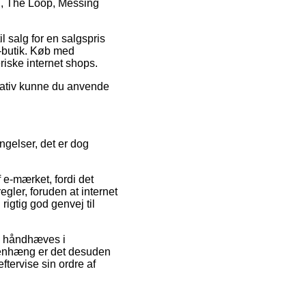
l, The Loop, Messing
il salg for en salgspris
e-butik. Køb med
eriske internet shops.
rnativ kunne du anvende
ngelser, det er dog
 e-mærket, fordi det
gler, foruden at internet
rigtig god genvej til
an håndhæves i
menhæng er det desuden
ftervise sin ordre af