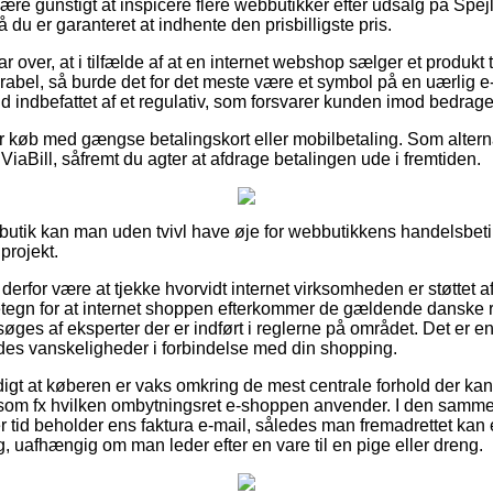
e gunstigt at inspicere flere webbutikker efter udsalg på Spej
å du er garanteret at indhente den prisbilligste pris.
r over, at i tilfælde af at en internet webshop sælger et produkt t
rabel, så burde det for det meste være et symbol på en uærlig 
fald indbefattet af et regulativ, som forsvarer kunden imod bedrag
 for køb med gængse betalingskort eller mobilbetaling. Som alte
 ViaBill, såfremt du agter at afdrage betalingen ude i fremtiden.
e-butik kan man uden tvivl have øje for webbutikkens handelsbeti
projekt.
rfor være at tjekke hvorvidt internet virksomheden er støttet af
etegn for at internet shoppen efterkommer de gældende danske re
øges af eksperter der er indført i reglerne på området. Det er en 
ldes vanskeligheder i forbindelse med din shopping.
igt at køberen er vaks omkring de mest centrale forhold der k
 som fx hvilken ombytningsret e-shoppen anvender. I den sam
er tid beholder ens faktura e-mail, således man fremadrettet kan e
, uafhængig om man leder efter en vare til en pige eller dreng.