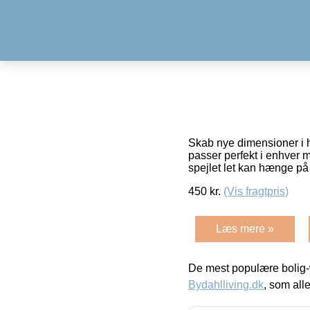
Skab nye dimensioner i h
passer perfekt i enhver m
spejlet let kan hænge p
450
kr.
(Vis fragtpris)
Læs mere »
De mest populære bolig-
Bydahlliving.dk
, som alle