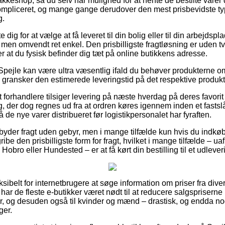
 pakkeshop, så du selv har mulighed for at hente de bestilte varer
mpliceret, og mange gange derudover den mest prisbevidste typ
g.
dig for at vælge at få leveret til din bolig eller til din arbejdsp
, men omvendt ret enkel. Den prisbilligste fragtløsning er uden tv
 at du fysisk befinder dig tæt på online butikkens adresse.
Spejle kan være ultra væsentlig ifald du behøver produkterne om 
 du gransker den estimerede leveringstid på det respektive produkt
forhandlere tilsiger levering på næste hverdag på deres favorit
, der dog regnes ud fra at ordren køres igennem inden et fastsl
 de nye varer distribueret før logistikpersonalet har fyraften.
byder fragt uden gebyr, men i mange tilfælde kun hvis du indkøbe
ibe den prisbilligste form for fragt, hvilket i mange tilfælde –
Hobro eller Hundested – er at få kørt din bestilling til et udlever
eksibelt for internetbrugere at søge information om priser fra dive
ar de fleste e-butikker været nødt til at reducere salgsprisern
ger, og desuden også til kvinder og mænd – drastisk, og endda n
ger.