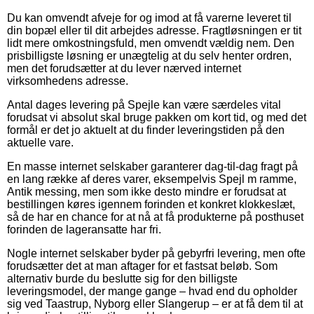
Du kan omvendt afveje for og imod at få varerne leveret til
din bopæl eller til dit arbejdes adresse. Fragtløsningen er tit
lidt mere omkostningsfuld, men omvendt vældig nem. Den
prisbilligste løsning er unægtelig at du selv henter ordren,
men det forudsætter at du lever nærved internet
virksomhedens adresse.
Antal dages levering på Spejle kan være særdeles vital
forudsat vi absolut skal bruge pakken om kort tid, og med det
formål er det jo aktuelt at du finder leveringstiden på den
aktuelle vare.
En masse internet selskaber garanterer dag-til-dag fragt på
en lang række af deres varer, eksempelvis Spejl m ramme,
Antik messing, men som ikke desto mindre er forudsat at
bestillingen køres igennem forinden et konkret klokkeslæt,
så de har en chance for at nå at få produkterne på posthuset
forinden de lageransatte har fri.
Nogle internet selskaber byder på gebyrfri levering, men ofte
forudsætter det at man aftager for et fastsat beløb. Som
alternativ burde du beslutte sig for den billigste
leveringsmodel, der mange gange – hvad end du opholder
sig ved Taastrup, Nyborg eller Slangerup – er at få dem til at