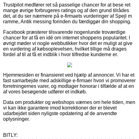
Trustpilot medfører ret så passelige chancer for at bese ret
mange øvrige forbrugeres ratings og af den grund tilrådes
det, at du ser nærmere på e-firmaets vurderinger af Spejl m
ramme, Antik messing forinden du færdiggør din shopping.
Facebook præsterer tilsvarende nogenlunde troværdige
chancer for at få en idé om internet shoppens popularitet. I
øvrigt møder vi nogle webbutikker hvor det er muligt at give
en vurdering af købsoplevelsen, hvilket tillige må drages
fordel af til at få et indblik i hvor tilfredse kunderne er.
Hjemmesiden er finansieret ved hjælp af annoncer. Vi har et
fast samarbejde med adskillige e-firmaer hvori vi promoverer
forretningernes varer, og modtager honorar i tilfælde af at en
af vores besøgende udfører et indkøb.
Data om produkter og webshops værnes om hele tiden, men
vi kan ikke garantere imod korrektioner der er blevet
udarbejdet siden nyligste opdatering af de anvendte
oplysninger.
BITLY: