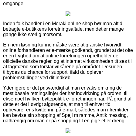
omgange.
Inden folk handler i en Meraki online shop bør man altid
betragte e-butikkens forretningsaftale, men det er mange
gange ikke særlig morsomt.
En nem løsning kunne måske være at granske hvorvidt
online forhandleren er e-mærke godkendt, grundet at det ofte
er en tryghed om at online forretningen opretholder de
officielle danske regler, og at internet virksomheden tit ses til
af fagmænd som forstår vilkårene på området. Desuden
tilbydes du chance for support, ifald du oplever
problemstillinger ved dit indkøb.
Yderligere er det prisværdigt at man er vaks omkring de
mest basale retningslinjer der har indvirkning på ordren, til
eksempel hvilken byttepolitik e-forretningen har. På grund af
dette er det i øvrigt afgørende, at man til enhver tid
opbevarer ens kvittering på e-mail, således man i fremtiden
kan bevise sin shopping af Spejl m ramme, Antik messing,
uafhængig om man er på shopping til en pige eller dreng.