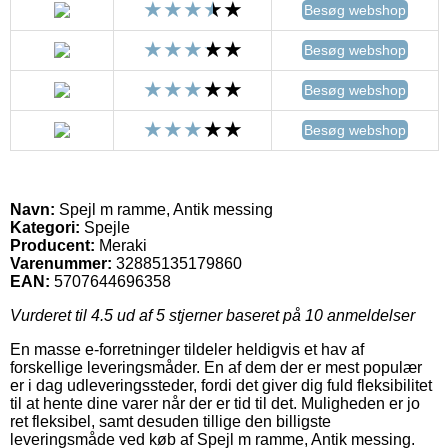
Besøg webshop
Besøg webshop
Besøg webshop
Besøg webshop
Navn:
Spejl m ramme, Antik messing
Kategori:
Spejle
Producent:
Meraki
Varenummer:
32885135179860
EAN:
5707644696358
Vurderet til
4.5
ud af 5 stjerner baseret på
10
anmeldelser
En masse e-forretninger tildeler heldigvis et hav af
forskellige leveringsmåder. En af dem der er mest populær
er i dag udleveringssteder, fordi det giver dig fuld fleksibilitet
til at hente dine varer når der er tid til det. Muligheden er jo
ret fleksibel, samt desuden tillige den billigste
leveringsmåde ved køb af Spejl m ramme, Antik messing.