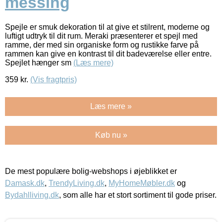
messing
Spejle er smuk dekoration til at give et stilrent, moderne og
luftigt udtryk til dit rum. Meraki præsenterer et spejl med
ramme, der med sin organiske form og rustikke farve på
rammen kan give en kontrast til dit badeværelse eller entre.
Spejlet hænger sm
(Læs mere)
359
kr.
(Vis fragtpris)
Læs mere »
Køb nu »
De mest populære bolig-webshops i øjeblikket er
Damask.dk
,
TrendyLiving.dk
,
MyHomeMøbler.dk
og
Bydahlliving.dk
, som alle har et stort sortiment til gode priser.