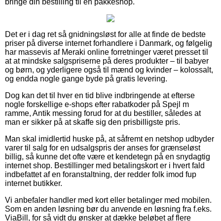
bringe din bestilling til en pakkeshop.
Det er i dag ret så gnidningsløst for alle at finde de bedste
priser på diverse internet forhandlere i Danmark, og følgelig
har massevis af Meraki online forretninger været presset til
at at mindske salgspriserne på deres produkter – til babyer
og børn, og yderligere også til mænd og kvinder – kolossalt,
og endda nogle gange byde på gratis levering.
Dog kan det til hver en tid blive indbringende at efterse
nogle forskellige e-shops efter rabatkoder på Spejl m
ramme, Antik messing forud for at du bestiller, således at
man er sikker på at skaffe sig den prisbilligste pris.
Man skal imidlertid huske på, at såfremt en netshop udbyder
varer til salg for en udsalgspris der anses for grænseløst
billig, så kunne det ofte være et kendetegn på en snydagtig
internet shop. Bestillinger med betalingskort er i hvert fald
indbefattet af en foranstaltning, der redder folk imod fup
internet butikker.
Vi anbefaler handler med kort eller betalinger med mobilen.
Som en anden løsning bør du anvende en løsning fra f.eks.
ViaBill, for så vidt du ønsker at dække beløbet af flere