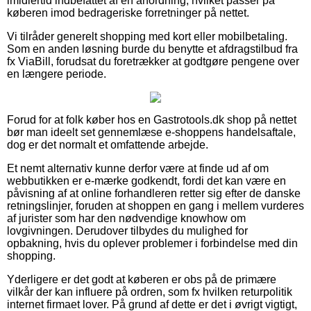
imidlertid indbefattet af en anordning, hvilket passer på
køberen imod bedrageriske forretninger på nettet.
Vi tilråder generelt shopping med kort eller mobilbetaling.
Som en anden løsning burde du benytte et afdragstilbud fra
fx ViaBill, forudsat du foretrækker at godtgøre pengene over
en længere periode.
Forud for at folk køber hos en Gastrotools.dk shop på nettet
bør man ideelt set gennemlæse e-shoppens handelsaftale,
dog er det normalt et omfattende arbejde.
Et nemt alternativ kunne derfor være at finde ud af om
webbutikken er e-mærke godkendt, fordi det kan være en
påvisning af at online forhandleren retter sig efter de danske
retningslinjer, foruden at shoppen en gang i mellem vurderes
af jurister som har den nødvendige knowhow om
lovgivningen. Derudover tilbydes du mulighed for
opbakning, hvis du oplever problemer i forbindelse med din
shopping.
Yderligere er det godt at køberen er obs på de primære
vilkår der kan influere på ordren, som fx hvilken returpolitik
internet firmaet lover. På grund af dette er det i øvrigt vigtigt,