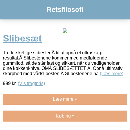
Retsfilosofi
Slibesæt
Tre forskellige slibestenÂ til at opnå et ultraskarpt
resultat.Â Slibestenene kommer med medfølgende
gummifod, så de står fast og sikkert, når du vedligeholder
dine køkkenknive. OMÂ SLIBESÆTTET Â Opnå ultimativ
skarphed med vådslibesten.Â Slibestenene ha
(Læs mere)
999
kr.
(Vis fragtpris)
Læs mere »
Køb nu »