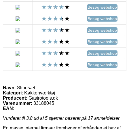
Besøg webshop
Besøg webshop
Besøg webshop
Besøg webshop
Besøg webshop
Besøg webshop
Navn:
Slibesæt
Kategori:
Køkkenværktøj
Producent:
Gastrotools.dk
Varenummer:
33188045
EAN:
Vurderet til
3.8
ud af 5 stjerner baseret på
17
anmeldelser
En masse internet firmaer frembyder efterhånden et hav af