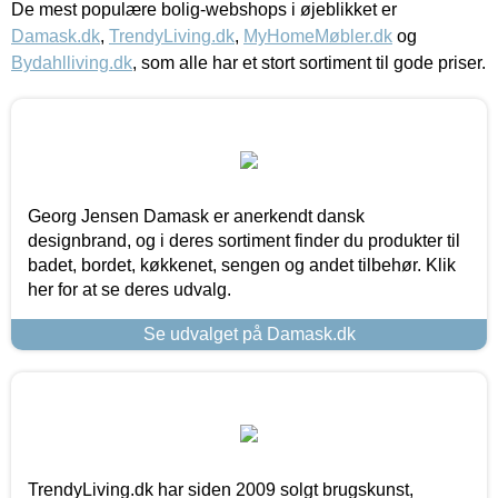
De mest populære bolig-webshops i øjeblikket er
Damask.dk
,
TrendyLiving.dk
,
MyHomeMøbler.dk
og
Bydahlliving.dk
, som alle har et stort sortiment til gode priser.
Georg Jensen Damask er anerkendt dansk
designbrand, og i deres sortiment finder du produkter til
badet, bordet, køkkenet, sengen og andet tilbehør. Klik
her for at se deres udvalg.
Se udvalget på Damask.dk
TrendyLiving.dk har siden 2009 solgt brugskunst,