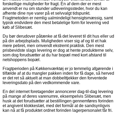
forskellige muligheder for fragt. En af dem der er mest
anvendt er nu om stunder udleveringssteder, hvor du kan
afhente dine nye varer på et selvvalgt tidspunkt.
Fragtmetoden er nemlig ualmindeligt hensigtsmæssig, samt
typisk endvidere den mest betalelige form for levering ved
køb af Slibesæt.
Du bør derudover påtænke at få det leveret til dit hus eller ud
på din arbejdsplads. Muligheden viser sig af og til et hak
mere pebret, men omvendt ekstremt praktisk. Den mest
prisbevidste slags levering er dog at hente produkterne selv,
som dog forudsætter at du har bopæl med kort afstand til
netshoppens bopæl.
Fragtperioden på Køkkenværktøj er jo temmelig afgørende i
tilfælde af at du mangler pakken inden for få dage, så herved
er det ret så aktuelt at man dobbelttjekker den forventede
leveringsdato på den vedkommende vare.
En del internet foretagender annoncerer dag-til-dag levering
på mange af deres varenumre, eksempelvis Slibesæt, men
husk at det forudsætter at bestillingen gennemføres forinden
et angivent klokkeslæt, med det formål at de sandsynligvis
kan nå at få produktet ordnet forinden lagerpersonalet får fri.