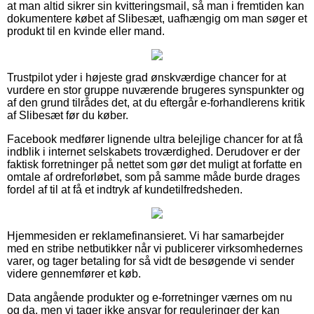
at man altid sikrer sin kvitteringsmail, så man i fremtiden kan
dokumentere købet af Slibesæt, uafhængig om man søger et
produkt til en kvinde eller mand.
Trustpilot yder i højeste grad ønskværdige chancer for at
vurdere en stor gruppe nuværende brugeres synspunkter og
af den grund tilrådes det, at du eftergår e-forhandlerens kritik
af Slibesæt før du køber.
Facebook medfører lignende ultra belejlige chancer for at få
indblik i internet selskabets troværdighed. Derudover er der
faktisk forretninger på nettet som gør det muligt at forfatte en
omtale af ordreforløbet, som på samme måde burde drages
fordel af til at få et indtryk af kundetilfredsheden.
Hjemmesiden er reklamefinansieret. Vi har samarbejder
med en stribe netbutikker når vi publicerer virksomhedernes
varer, og tager betaling for så vidt de besøgende vi sender
videre gennemfører et køb.
Data angående produkter og e-forretninger værnes om nu
og da, men vi tager ikke ansvar for reguleringer der kan