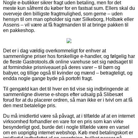
Nogle e-butikker sikrer fragt uden betaling, men for det
meste kun såfremt du køber for en fastsat sum. Ellers skal du
overveje den billigste fragtmulighed, som gerne – uden
hensyn til om man opholder sig nær Silkeborg, Holbæk eller
Assens – vil være at få fragtmanden til at bringe pakken til
en pakkeshop.
Det er i dag vældig overkommeligt for enhver at
sammenligne priser hos forskellige e-handler, og følgelig har
de fleste Gastrotools.dk online varehuse set sig nødsaget til
at formindske prisniveauet på deres varer – til børn og
babyer, og tillige også til kvinder og mænd – betragteligt, og
endda nogle gange byde på portofri fragt.
Til gengæld kan det til hver en tid vise sig indbringende at
sammenligne diverse e-shops efter udsalg på Slibesæt
forud for at du placerer ordren, så man ikke er i tvivl om at få
den mest betalelige pris.
Du må imidlertid være så påvagt, at i tilfælde af at en internet
virksomhed forhandler en vare for en pris som kan virke
besynderligt god, burde det i nogle tilfælde være en varsel
om en uoprigtig internet webshop. Køb med betalingskort er