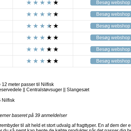
Besøg webshop
Besøg webshop
Besøg webshop
Besøg webshop
Besøg webshop
Besøg webshop
2 meter passer til Nilfisk
eservedele || Centralstøvsuger || Slangesæt
Nilfisk
jerner baseret på
39
anmeldelser
embyder til alt held et stort udvalg af fragttyper. En af dem der e
 du så nemt kan hente de købte produkter når det passer dig b