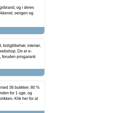
nbrand, og i deres
køkkenet, sengen og
boligtilbehør, interiør,
 webshop. De er e-
 foruden prisgaranti
ed 36 butikker. 80 %
nden for 1 uge, og
ikken. Klik her for at