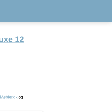
uxe 12
øbler.dk
og