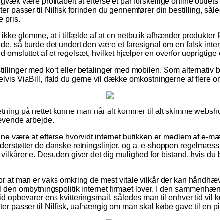
gvæk være profitabelt at efterse et par forskellige online outlets
 passer til Nilfisk forinden du gennemfører din bestilling, sål
 pris.
kke glemme, at i tilfælde af at en netbutik afhænder produkter f
e, så burde det undertiden være et faresignal om en falsk inter
tid omsluttet af et regelsæt, hvilket hjælper en overfor uoprigtig
tillinger med kort eller betalinger med mobilen. Som alternativ 
elvis ViaBill, ifald du gerne vil dække omkostningerne af flere 
orretning på nettet kunne man når alt kommer til alt skimme webs
rævende arbejde.
 være at efterse hvorvidt internet butikken er medlem af e-mær
understøtter de danske retningslinjer, og at e-shoppen regelmæssi
 vilkårene. Desuden giver det dig mulighed for bistand, hvis du 
g for at man er vaks omkring de mest vitale vilkår der kan håndh
l den ombytningspolitik internet firmaet lover. I den sammenh
 tid opbevarer ens kvitteringsmail, således man til enhver tid vil 
r passer til Nilfisk, uafhængig om man skal købe gave til en pi