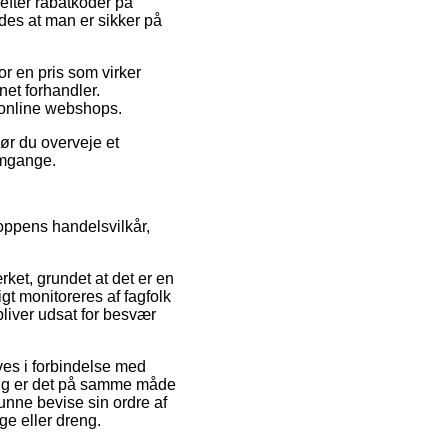
 efter rabatkoder på
edes at man er sikker på
or en pris som virker
net forhandler.
e online webshops.
bør du overveje et
omgange.
hoppens handelsvilkår,
ket, grundet at det er en
gt monitoreres af fagfolk
bliver udsat for besvær
æves i forbindelse med
æng er det på samme måde
kunne bevise sin ordre af
ge eller dreng.