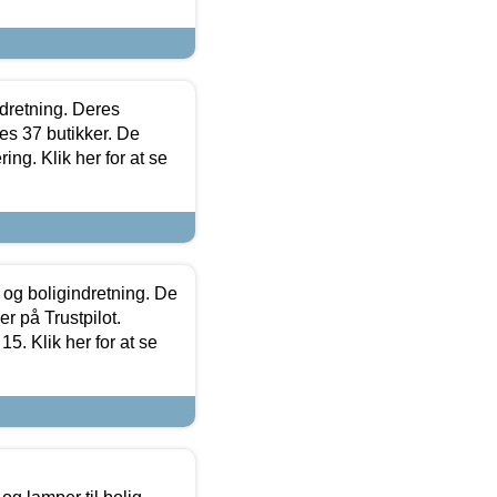
ndretning. Deres
s 37 butikker. De
ing. Klik her for at se
 og boligindretning. De
r på Trustpilot.
5. Klik her for at se