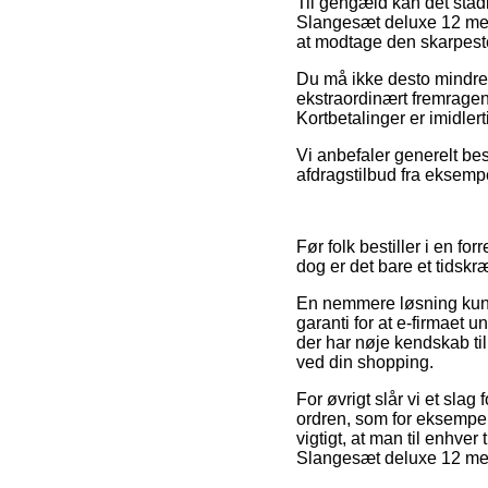
Til gengæld kan det stadi
Slangesæt deluxe 12 meter
at modtage den skarpeste
Du må ikke desto mindre i
ekstraordinært fremragend
Kortbetalinger er imidler
Vi anbefaler generelt bes
afdragstilbud fra eksemp
Før folk bestiller i en f
dog er det bare et tidsk
En nemmere løsning kunne
garanti for at e-firmaet 
der har nøje kendskab til
ved din shopping.
For øvrigt slår vi et sla
ordren, som for eksempe
vigtigt, at man til enhver
Slangesæt deluxe 12 mete