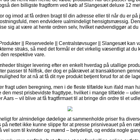
t også den billigste fragtform ved køb af Slangesæt deluxe 12 mete
 og imod at få ordren bragt til din adresse eller til når du er på 
ostningsfuld, men endvidere ualmindeligt hensigtsmæssig. Den 
d vise sig at være at hente ordren selv, hvilket nødvendiggør at d
Produkter || Reservedele || Centralstøvsuger || Slangesæt kan væ
kterne straks, så med det formål er det virkelig væsentligt at d
 den respektive vare.
heder tilsiger levering efter en enkelt hverdag på utallige prod
r passer til Nilfisk, der dog er påkrævet at transaktionen genne
ulighed for at nå at få dit nye produkt betjent forud for at de lager
r fragt uden beregning, men i de fleste tilfælde kun ifald man ha
e den mest prisbevidste fragttype, hvilket i mange tilfælde – ude
Aars – vil blive at få fragtfirmaet til at bringe din ordre til et ud
eligt for almindelige dødelige at sammenholde priser fra divers
 på nettet ikke kunne slippe for at presse prisniveauet på en ræ
 så vel som til kvinder og mænd – betydeligt, og endda nogle gan