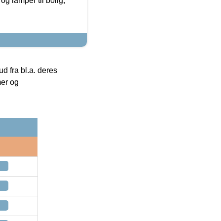
g lamper til bolig,
 fra bl.a. deres
mer og