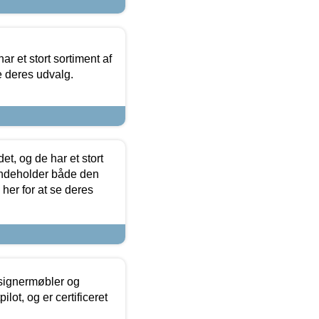
ar et stort sortiment af
e deres udvalg.
t, og de har et stort
 indeholder både den
 her for at se deres
esignermøbler og
lot, og er certificeret