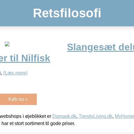
Retsfilosofi
Slangesæt del
 til Nilfisk
k,
(Læs mere)
Køb nu »
webshops i øjeblikket er
Damask.dk
,
TrendyLiving.dk
,
MyHomeM
 har et stort sortiment til gode priser.