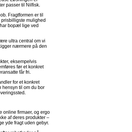
r passer til Nilfisk.
job. Fragtformen er til
prisbilligste mulighed
u har bopæl lige ved
re ultra central om vi
u kigger nærmere på den
ukter, eksempelvis
mføres før et konkret
ansatte får fri.
ndler for et konkret
n hensyn til om du bor
leveringssted.
e online firmaer, og ergo
kke af deres produkter –
ge yde fragt uden gebyr.