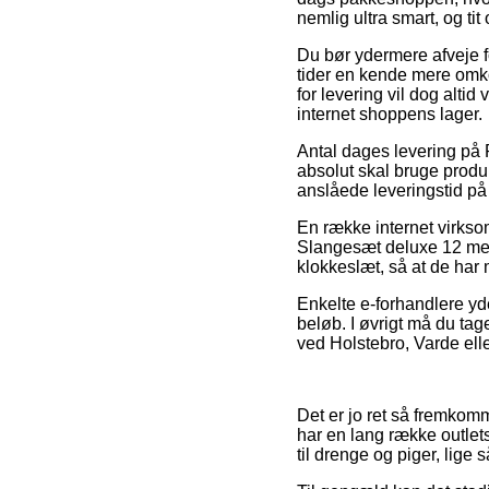
nemlig ultra smart, og ti
Du bør ydermere afveje for
tider en kende mere omk
for levering vil dog alti
internet shoppens lager.
Antal dages levering på 
absolut skal bruge produ
anslåede leveringstid på
En række internet virksom
Slangesæt deluxe 12 mete
klokkeslæt, så at de har m
Enkelte e-forhandlere yde
beløb. I øvrigt må du tag
ved Holstebro, Varde eller 
Det er jo ret så fremkomm
har en lang række outlets
til drenge og piger, lige