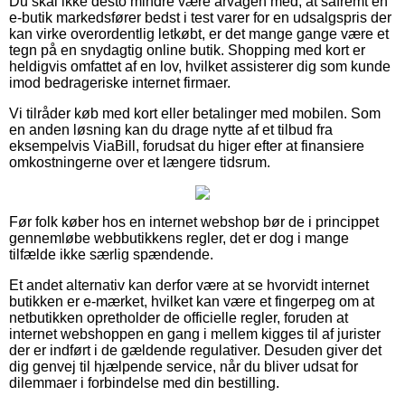
Du skal ikke desto mindre være årvågen med, at såfremt en
e-butik markedsfører bedst i test varer for en udsalgspris der
kan virke overordentlig letkøbt, er det mange gange være et
tegn på en snydagtig online butik. Shopping med kort er
heldigvis omfattet af en lov, hvilket assisterer dig som kunde
imod bedrageriske internet firmaer.
Vi tilråder køb med kort eller betalinger med mobilen. Som
en anden løsning kan du drage nytte af et tilbud fra
eksempelvis ViaBill, forudsat du higer efter at finansiere
omkostningerne over et længere tidsrum.
Før folk køber hos en internet webshop bør de i princippet
gennemløbe webbutikkens regler, det er dog i mange
tilfælde ikke særlig spændende.
Et andet alternativ kan derfor være at se hvorvidt internet
butikken er e-mærket, hvilket kan være et fingerpeg om at
netbutikken opretholder de officielle regler, foruden at
internet webshoppen en gang i mellem kigges til af jurister
der er indført i de gældende regulativer. Desuden giver det
dig genvej til hjælpende service, når du bliver udsat for
dilemmaer i forbindelse med din bestilling.