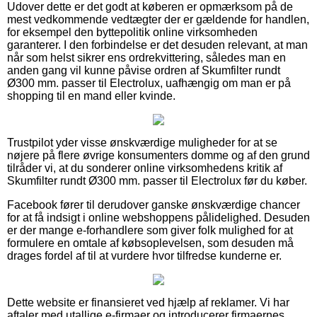
Udover dette er det godt at køberen er opmærksom på de
mest vedkommende vedtægter der er gældende for handlen,
for eksempel den byttepolitik online virksomheden
garanterer. I den forbindelse er det desuden relevant, at man
når som helst sikrer ens ordrekvittering, således man en
anden gang vil kunne påvise ordren af Skumfilter rundt
Ø300 mm. passer til Electrolux, uafhængig om man er på
shopping til en mand eller kvinde.
Trustpilot yder visse ønskværdige muligheder for at se
nøjere på flere øvrige konsumenters domme og af den grund
tilråder vi, at du sonderer online virksomhedens kritik af
Skumfilter rundt Ø300 mm. passer til Electrolux før du køber.
Facebook fører til derudover ganske ønskværdige chancer
for at få indsigt i online webshoppens pålidelighed. Desuden
er der mange e-forhandlere som giver folk mulighed for at
formulere en omtale af købsoplevelsen, som desuden må
drages fordel af til at vurdere hvor tilfredse kunderne er.
Dette website er finansieret ved hjælp af reklamer. Vi har
aftaler med utallige e-firmaer og introducerer firmaernes