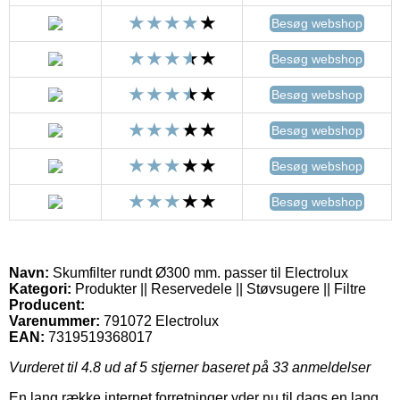
Besøg webshop
Besøg webshop
Besøg webshop
Besøg webshop
Besøg webshop
Besøg webshop
Navn:
Skumfilter rundt Ø300 mm. passer til Electrolux
Kategori:
Produkter || Reservedele || Støvsugere || Filtre
Producent:
Varenummer:
791072 Electrolux
EAN:
7319519368017
Vurderet til
4.8
ud af 5 stjerner baseret på
33
anmeldelser
En lang række internet forretninger yder nu til dags en lang