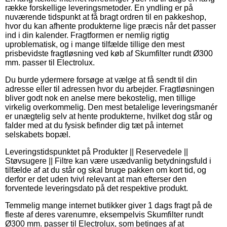
række forskellige leveringsmetoder. En yndling er på
nuværende tidspunkt at få bragt ordren til en pakkeshop,
hvor du kan afhente produkterne lige præcis når det passer
ind i din kalender. Fragtformen er nemlig rigtig
uproblematisk, og i mange tilfælde tillige den mest
prisbevidste fragtløsning ved køb af Skumfilter rundt Ø300
mm. passer til Electrolux.
Du burde ydermere forsøge at vælge at få sendt til din
adresse eller til adressen hvor du arbejder. Fragtløsningen
bliver godt nok en anelse mere bekostelig, men tillige
virkelig overkommelig. Den mest betalelige leveringsmanér
er unægtelig selv at hente produkterne, hvilket dog står og
falder med at du fysisk befinder dig tæt på internet
selskabets bopæl.
Leveringstidspunktet på Produkter || Reservedele ||
Støvsugere || Filtre kan være usædvanlig betydningsfuld i
tilfælde af at du står og skal bruge pakken om kort tid, og
derfor er det uden tvivl relevant at man efterser den
forventede leveringsdato på det respektive produkt.
Temmelig mange internet butikker giver 1 dags fragt på de
fleste af deres varenumre, eksempelvis Skumfilter rundt
Ø300 mm. passer til Electrolux, som betinges af at