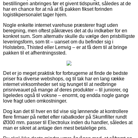
bestillingen anbringes før et givent tidspunkt, således at de
har en chance for at nå at få pakken fikset forinden
logistikpersonalet tager hjem.
Nogle enkelte internet varehuse præsterer fragt uden
beregning, men oftest påkræves det at du indkøber for en
konkret sum. Som alternativ skulle du vælge den prisbilligste
leveringsform, som tit – uanset om du befinder sig i
Holstebro, Thisted eller Lemvig – er at få dem til at bringe
pakken til et afhentningssted.
Det er jo meget praktisk for forbrugerne at finde de bedste
priser fra diverse webshops, og til tak har en lang række
internet virksomheder set sig tvunget til at nedbringe
prisniveauet på mange af deres produkter – til juniorer, og
ligeledes også til voksne – enormt, og endda nogle gange
love fragt uden omkostninger.
Dog kan det til hver en tid vise sig lønnende at kontrollere
flere firmaer på nettet efter rabatkoder på Skumfilter rundt
Ø300 mm. passer til Electrolux inden du handler, således at
man er sikret at antage den mest betalelige pris.