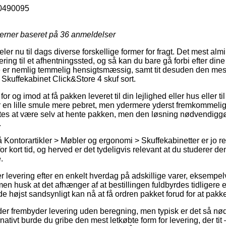
0490095
jerner baseret på
36
anmeldelser
eler nu til dags diverse forskellige former for fragt. Det mest alm
ing til et afhentningssted, og så kan du bare gå forbi efter dine
e er nemlig temmelig hensigtsmæssig, samt tit desuden den mest
 Skuffekabinet Click&Store 4 skuf sort.
or og imod at få pakken leveret til din lejlighed eller hus eller til
er en lille smule mere pebret, men ydermere yderst fremkommelig.
tes at være selv at hente pakken, men den løsning nødvendiggø
.
Kontorartikler > Møbler og ergonomi > Skuffekabinetter er jo r
or kort tid, og herved er det tydeligvis relevant at du studerer d
.
er levering efter en enkelt hverdag på adskillige varer, eksempe
men husk at det afhænger af at bestillingen fuldbyrdes tidligere e
e højst sandsynligt kan nå at få ordren pakket forud for at pakke
der frembyder levering uden beregning, men typisk er det så nød
ernativt burde du gribe den mest letkøbte form for levering, der t