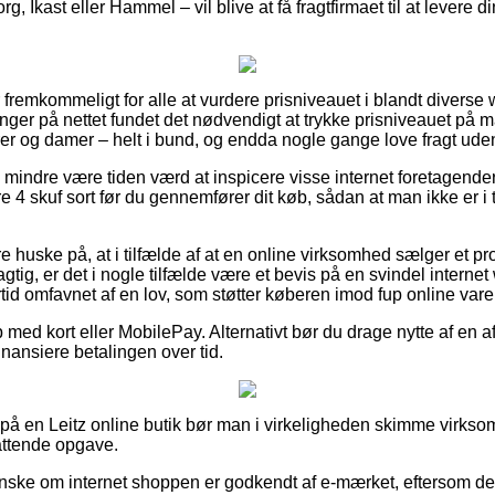
, Ikast eller Hammel – vil blive at få fragtfirmaet til at levere din
fremkommeligt for alle at vurdere prisniveauet i blandt diverse w
inger på nettet fundet det nødvendigt at trykke prisniveauet på m
rrer og damer – helt i bund, og endda nogle gange love fragt ud
 mindre være tiden værd at inspicere visse internet foretagender
 4 skuf sort før du gennemfører dit køb, sådan at man ikke er i 
huske på, at i tilfælde af at en online virksomhed sælger et prod
lagtig, er det i nogle tilfælde være et bevis på en svindel interne
ertid omfavnet af en lov, som støtter køberen imod fup online var
 med kort eller MobilePay. Alternativt bør du drage nytte af en a
 finansiere betalingen over tid.
r på en Leitz online butik bør man i virkeligheden skimme virks
attende opgave.
nske om internet shoppen er godkendt af e-mærket, eftersom det 