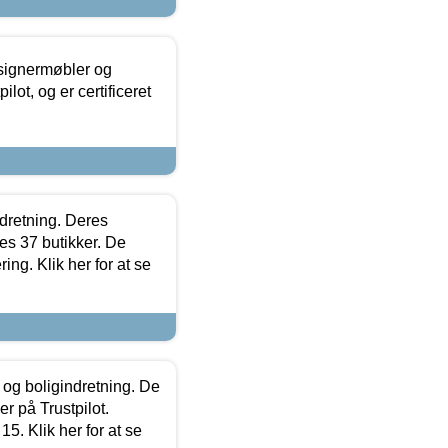
esignermøbler og
lot, og er certificeret
ndretning. Deres
s 37 butikker. De
ing. Klik her for at se
 og boligindretning. De
r på Trustpilot.
5. Klik her for at se