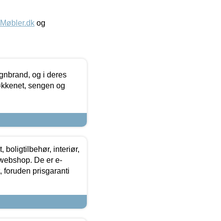
øbler.dk
og
nbrand, og i deres
køkkenet, sengen og
boligtilbehør, interiør,
 webshop. De er e-
 foruden prisgaranti