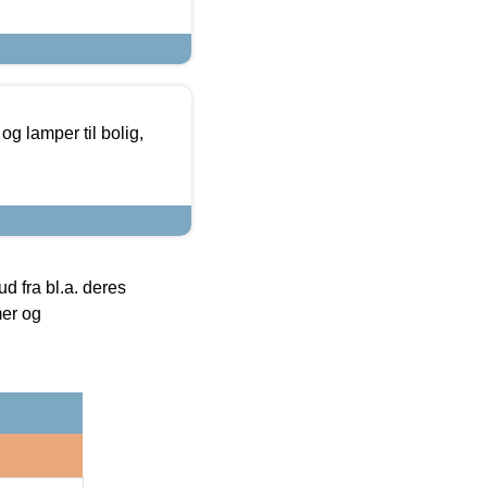
g lamper til bolig,
 fra bl.a. deres
mer og