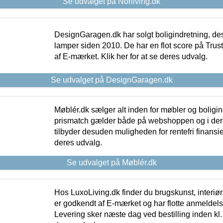
Se udvalget på Norliving.dk
DesignGaragen.dk har solgt boligindretning, d
lamper siden 2010. De har en flot score på Trustpi
af E-mærket. Klik her for at se deres udvalg.
Se udvalget på DesignGaragen.dk
Møblér.dk sælger alt inden for møbler og boligi
prismatch gælder både på webshoppen og i dere
tilbyder desuden muligheden for rentefri finansier
deres udvalg.
Se udvalget på Møblér.dk
Hos LuxoLiving.dk finder du brugskunst, interiør
er godkendt af E-mærket og har flotte anmeldelse
Levering sker næste dag ved bestilling inden kl. 1