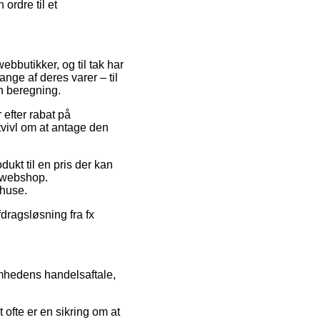
 ordre til et
ebbutikker, og til tak har
ange af deres varer – til
en beregning.
 efter rabat på
tvivl om at antage den
ukt til en pris der kan
t webshop.
ehuse.
fdragsløsning fra fx
omhedens handelsaftale,
ofte er en sikring om at