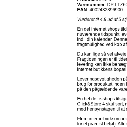
Varenummer:
DP-LTZ6
EAN:
4002432396900
Vurderet til
4.8
ud af 5 st
En del internet shops tild
nuværende tidspunkt lever
ind i din kalender. Denn
fragtmulighed ved køb af
Du kan lige så vel afveje f
Fragtløsningen er til tid
levering kan ikke benæg
internet butikkens bopæl
Leveringsdygtigheden på 
brug for produktet inden f
på den pågældende vare
En hel del e-shops tilsig
Click&Store 4 skuf sort, 
med hensynstagen til at d
Flere internet virksomhe
for et præcist beløb. Alt