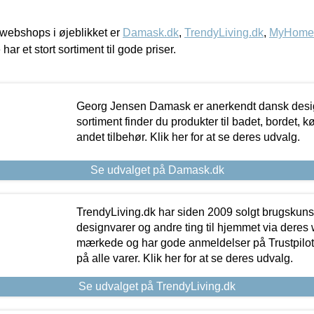
webshops i øjeblikket er
Damask.dk
,
TrendyLiving.dk
,
MyHomeM
 har et stort sortiment til gode priser.
Georg Jensen Damask er anerkendt dansk desig
sortiment finder du produkter til badet, bordet, 
andet tilbehør. Klik her for at se deres udvalg.
Se udvalget på Damask.dk
TrendyLiving.dk har siden 2009 solgt brugskunst, 
designvarer og andre ting til hjemmet via deres
mærkede og har gode anmeldelser på Trustpilot,
på alle varer. Klik her for at se deres udvalg.
Se udvalget på TrendyLiving.dk