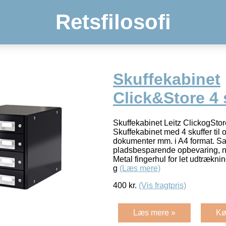
Retsfilosofi
Skuffekabinet
Click&Store 4 
Skuffekabinet Leitz ClickogStore
Skuffekabinet med 4 skuffer til 
dokumenter mm. i A4 format. S
pladsbesparende opbevaring, nå
Metal fingerhul for let udtræknin
g
(Læs mere)
400
kr.
(Vis fragtpris)
Læs mere »
Kø