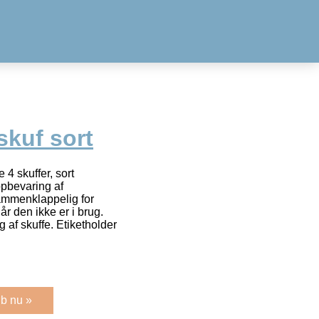
skuf sort
 4 skuffer, sort
opbevaring af
ammenklappelig for
r den ikke er i brug.
g af skuffe. Etiketholder
b nu »