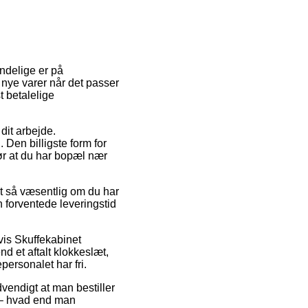
indelige er på
 nye varer når det passer
 betalelige
 dit arbejde.
 Den billigste form for
r at du har bopæl nær
et så væsentlig om du har
en forventede leveringstid
lvis Skuffekabinet
nd et aftalt klokkeslæt,
personalet har fri.
vendigt at man bestiller
it – hvad end man