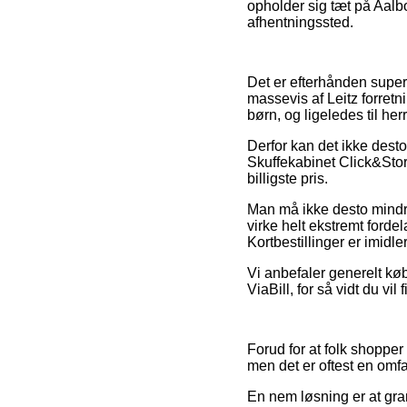
opholder sig tæt på Aalborg
afhentningssted.
Det er efterhånden super 
massevis af Leitz forretn
børn, og ligeledes til he
Derfor kan det ikke desto
Skuffekabinet Click&Store
billigste pris.
Man må ikke desto mindre 
virke helt ekstremt forde
Kortbestillinger er imidl
Vi anbefaler generelt køb
ViaBill, for så vidt du vil
Forud for at folk shoppe
men det er oftest en omf
En nem løsning er at gra