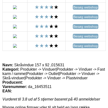
Besøg webshop
Besøg webshop
Besøg webshop
Besøg webshop
Besøg webshop
Navn:
Skråvindue 157 x 92 ,015631
Kategori:
Produkter -> Vinduer|Produkter -> Vinduer -> Fast
karm / ramme|Produkter -> Outlet|Produkter -> Vinduer ->
Skrå-vinduer|Produkter -> Vinduer -> Plastvinduer
Producent:
Varenummer:
da_16453511
EAN:
Vurderet til
3.8
ud af 5 stjerner baseret på
40
anmeldelser
Mange online firmaer yder til alt held en lang række