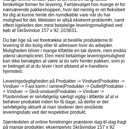
forskellige former for levering. Førstevalget hos mange er for
nærværende pakkeshoppen, hvor det nemlig er ret fleksibelt
for dig at kunne hente din nyindkøbte vare når du har
mulighed for det. Metoden er altså ekstremt problemfri, samt
oftest ligeledes den mest betalelige leveringsmulighed ved
køb af Skråvindue 157 x 92 ,015631.
Du bør lige så vel foretrække at bestille produkterne til
levering til din bolig eller til adressen hvor du arbejder.
Muligheden bliver i mange tilfælde en tak dyrere, men endda
yderst ukompliceret. Den mest betalelige leveringsmulighed
kan ikke benægtes at være at du selv henter pakken, som jo
er betinget af at du lever i kort afstand af e-handlens
hjemsted.
Leveringsdygtigheden på Produkter -> Vinduer|Produkter ->
Vinduer -> Fast karm / ramme|Produkter -> Outlet|Produkter -
> Vinduer -> Skrå-vinduer|Produkter -> Vinduer ->
Plastvinduer er selvfølgelig særligt vigtig i tilfælde af at vi
behøver produktet inden for få dage, så derfor er det
selvfølgelig aktuelt at man studerer den anslåede
leveringsdato ved det respektive produkt.
Størstedelen af online forretninger præsterer dag-til-dag fragt
på mange produkter, eksempelvis Skråvindue 157 x 92