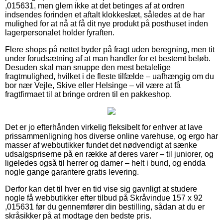
,015631, men glem ikke at det betinges af at ordren
indsendes forinden et aftalt klokkeslæt, således at de har
mulighed for at nå at få dit nye produkt på posthuset inden
lagerpersonalet holder fyraften.
Flere shops på nettet byder på fragt uden beregning, men tit
under forudsætning af at man handler for et bestemt beløb.
Desuden skal man snuppe den mest betalelige
fragtmulighed, hvilket i de fleste tilfælde – uafhængig om du
bor nær Vejle, Skive eller Helsinge – vil være at få
fragtfirmaet til at bringe ordren til en pakkeshop.
Det er jo efterhånden virkelig fleksibelt for enhver at lave
prissammenligning hos diverse online varehuse, og ergo har
masser af webbutikker fundet det nødvendigt at sænke
udsalgspriserne på en række af deres varer – til juniorer, og
ligeledes også til herrer og damer – helt i bund, og endda
nogle gange garantere gratis levering.
Derfor kan det til hver en tid vise sig gavnligt at studere
nogle få webbutikker efter tilbud på Skråvindue 157 x 92
,015631 før du gennemfører din bestilling, sådan at du er
skråsikker på at modtage den bedste pris.