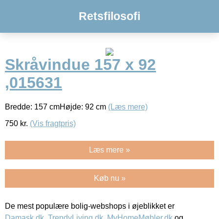
Retsfilosofi
Skråvindue 157 x 92
,015631
Bredde: 157 cmHøjde: 92 cm
(Læs mere)
750
kr.
(Vis fragtpris)
Læs mere »
Køb nu »
De mest populære bolig-webshops i øjeblikket er
Damask.dk
,
TrendyLiving.dk
,
MyHomeMøbler.dk
og