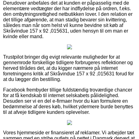
Derudover anbefales det at kunden er påpasselig med de
elementære vedtægter der har indflydelse på ordren, f.eks.
den ombytningsrettighed netbutikken lover. I den relation er
det tillige afgørende, at man stadig bevarer sin kvittering,
således man når som helst vil kunne bevidne sit køb af
Skråvindue 157 x 92 ,015631, uden hensyn til om man er
kvinde eller mand.
Trustpilot bringer dig evigt relevante muligheder for at
gennemrode forskellige tidligere forbrugeres reflektioner og
herved tilrådes det, at du kigger nærmere på internet
forretningens kritik af Skråvindue 157 x 92 ,015631 forud for
at du lægger din bestilling.
Facebook frembyder tillige fuldstændig troværdige chancer
for at få kendskab til internet selskabets pålidelighed.
Desuden ser vi en del e-firmaer hvor du kan formulere en
bedømmelse af deres køb, hvilket ydermere burde benyttes
til at afveje tidligere kunders oplevelser.
Vores hjemmeside er finansieret af reklamer. Vi arbejder tæt
sammen med en stribe outlets på nettet i Danmark derved at