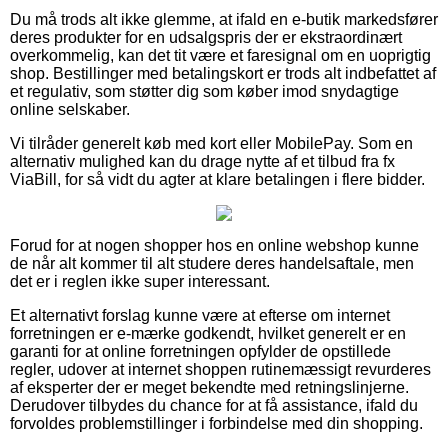
Du må trods alt ikke glemme, at ifald en e-butik markedsfører
deres produkter for en udsalgspris der er ekstraordinært
overkommelig, kan det tit være et faresignal om en uoprigtig
shop. Bestillinger med betalingskort er trods alt indbefattet af
et regulativ, som støtter dig som køber imod snydagtige
online selskaber.
Vi tilråder generelt køb med kort eller MobilePay. Som en
alternativ mulighed kan du drage nytte af et tilbud fra fx
ViaBill, for så vidt du agter at klare betalingen i flere bidder.
Forud for at nogen shopper hos en online webshop kunne
de når alt kommer til alt studere deres handelsaftale, men
det er i reglen ikke super interessant.
Et alternativt forslag kunne være at efterse om internet
forretningen er e-mærke godkendt, hvilket generelt er en
garanti for at online forretningen opfylder de opstillede
regler, udover at internet shoppen rutinemæssigt revurderes
af eksperter der er meget bekendte med retningslinjerne.
Derudover tilbydes du chance for at få assistance, ifald du
forvoldes problemstillinger i forbindelse med din shopping.