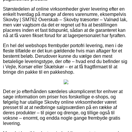
Størstedelen af online virksomheder giver levering efter en
enkelt hverdag på mange af deres varenumre, eksempelvis
Skovby | SM762 Overskab – Skovby træsorter – Valnød lak,
men vær vagtsom da det er regnet ud fra at bestillingen
placeres inden et fast tidspunkt, sådan at de garanteret kan
nå at få varen fikset forud for at lagerpersonalet har fyraften.
En hel del webshops frembyder portofri levering, men i de
fleste tilfælde er det kun gældende hvis man aftager for et
bestemt beløb. Derudover kunne du vælge den mest
betalelige leveringstype, der ofte – hvad end du befinder sig
i Vejle, Korsør eller Skælskør – er at få fragtfirmaet til at
bringe din pakke til en pakkeshop.
Det er jo efterhånden særdeles ukompliceret for enhver at
søge information om priser hos forskellige e-shops, og
følgelig har utallige Skovby online virksomheder været
presset til at at nedbringe salgsværdien på en række af
deres produkter – til piger og drenge, og tillige også til
voksne – enormt, og endda nogle gange frembyde gratis
levering.