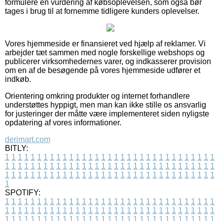
formulere en vurdering af købsoplevelsen, som også bør
tages i brug til at fornemme tidligere kunders oplevelser.
Vores hjemmeside er finansieret ved hjælp af reklamer. Vi
arbejder tæt sammen med nogle forskellige webshops og
publicerer virksomhedernes varer, og indkasserer provision
om en af de besøgende på vores hjemmeside udfører et
indkøb.
Orientering omkring produkter og internet forhandlere
understøttes hyppigt, men man kan ikke stille os ansvarlig
for justeringer der måtte være implementeret siden nyligste
opdatering af vores informationer.
derimart.com
BITLY:
1
1
1
1
1
1
1
1
1
1
1
1
1
1
1
1
1
1
1
1
1
1
1
1
1
1
1
1
1
1
1
1
1
1
1
1
1
1
1
1
1
1
1
1
1
1
1
1
1
1
1
1
1
1
1
1
1
1
1
1
1
1
1
1
1
1
1
1
1
1
1
1
1
1
1
1
1
1
1
1
1
1
1
1
1
1
1
1
1
1
1
1
1
1
1
1
1
1
1
1
SPOTIFY:
1
1
1
1
1
1
1
1
1
1
1
1
1
1
1
1
1
1
1
1
1
1
1
1
1
1
1
1
1
1
1
1
1
1
1
1
1
1
1
1
1
1
1
1
1
1
1
1
1
1
1
1
1
1
1
1
1
1
1
1
1
1
1
1
1
1
1
1
1
1
1
1
1
1
1
1
1
1
1
1
1
1
1
1
1
1
1
1
1
1
1
1
1
1
1
1
1
1
1