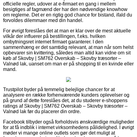
officielle regler, udover at e-firmaet en gang i mellem
besigtiges af fagmænd der har den nødvendige knowhow
om reglerne. Det er en rigtig god chance for bistand, ifald du
forvoldes dilemmaer med din handel.
For øvrigt foreslåes det at man er klar over de mest aktuelle
vilkår der influerer på bestillingen, f.eks. hvilken
ombytningsret internet firmaet garanterer. I den
sammenhæng er det samtidig relevant, at man når som helst
opbevarer sin kvittering, således man altid kan vidne om sit
køb af Skovby | SM762 Overskab – Skovby træsorter –
Valnød lak, uanset om man er på shopping til en kvinde eller
mand.
Trustpilot byder på temmelig belejlige chancer for at
analysere en række forhenværende kunders oplevelser og
på grund af dette foreslåes det, at du studerer e-shoppens
ratings af Skovby | SM762 Overskab – Skovby træsorter –
Valnød lak før du placerer din ordre.
Facebook tilbyder også forholdsvis ønskværdige muligheder
for at få indblik i internet virksomhedens pålidelighed. I øvrigt
møder vi mange online outlets som gør det muligt at