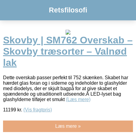
Retsfilosofi
Skovby | SM762 Overskab –
Skovby træsorter – Valnød
lak
Dette overskab passer perfekt til 752 skænken. Skabet har
hærdet glas foran og i siderne og indeholder to glashylder
med diodelys, der er skjult bagpå for at give skabet et
spændende og utraditionelt udseende.Â LED-lyset bag
glashylderne tilføjer et smukt
(Læs mere)
11199
kr.
(Vis fragtpris)
Læs mere »