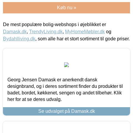
Køb nu »
De mest populære bolig-webshops i øjeblikket er
Damask.dk
,
TrendyLiving.dk
,
MyHomeMøbler.dk
og
Bydahlliving.dk
, som alle har et stort sortiment til gode priser.
Georg Jensen Damask er anerkendt dansk
designbrand, og i deres sortiment finder du produkter til
badet, bordet, køkkenet, sengen og andet tilbehør. Klik
her for at se deres udvalg.
Se udvalget på Damask.dk