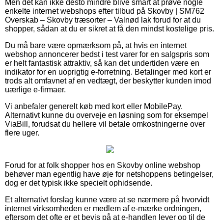
Men det kan ikke desto mindre blive smart at prøve nogle
enkelte internet webshops efter tilbud på Skovby | SM762
Overskab – Skovby træsorter – Valnød lak forud for at du
shopper, sådan at du er sikret at få den mindst kostelige pris.
Du må bare være opmærksom på, at hvis en internet
webshop annoncerer bedst i test varer for en salgspris som
er helt fantastisk attraktiv, så kan det undertiden være en
indikator for en uoprigtig e-forretning. Betalinger med kort er
trods alt omfavnet af en vedtægt, der beskytter kunden imod
uærlige e-firmaer.
Vi anbefaler generelt køb med kort eller MobilePay.
Alternativt kunne du overveje en løsning som for eksempel
ViaBill, forudsat du hellere vil betale omkostningerne over
flere uger.
Forud for at folk shopper hos en Skovby online webshop
behøver man egentlig have øje for netshoppens betingelser,
dog er det typisk ikke specielt ophidsende.
Et alternativt forslag kunne være at se nærmere på hvorvidt
internet virksomheden er medlem af e-mærke ordningen,
eftersom det ofte er et bevis på at e-handlen lever op til de