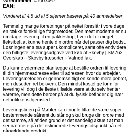
Varenummer:
41003457
EAN:
Vurderet til
4.8
ud af 5 stjerner baseret på
40
anmeldelser
Temmelig mange forretninger på nettet foreslår i vore dage
en række forskellige fragtmetoder. Den mest moderne er nu
om dage levering til en pakkeshop, hvor det er meget
fleksibelt at kunne hente din ordre når det passer dig bedst.
Løsningen er altså super ukompliceret, samt ofte endvidere
den billigste leveringsudgave ved køb af Skovby | SM762
Overskab – Skovby træsorter – Valnød lak.
Du kunne ydermere planlægge at bestille ordren til levering
til din hjemmeadresse eller til adressen hvor du arbejder.
Leveringsmetoden er gennemsnitligt en kende mere pebret,
men desuden ret bekvem. Den mindst kostelige form for
levering vil dog i de fleste tilfælde være at du selv henter
varerne, men dette beroer på at du fysisk befinder dig nær
netbutikkens hjemsted.
Leveringstiden på Møbler kan i nogle tilfælde være super
bestemmende såfremt du står og skal bruge din ordre med
det samme, så af den grund er det sandelig aktuelt at man
ser nærmere på det estimerede leveringstidspunkt på det
pågældende produkt.