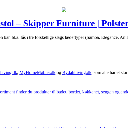
tol – Skipper Furniture | Polste
en kan bl.a. fås i tre forskellige slags lædertyper (Samoa, Elegance, A
Living.dk
,
MyHomeMøbler.dk
og
Bydahlliving.dk
, som alle har et stor
iment finder du produkter til badet, bordet, køkkenet, sengen og andet 