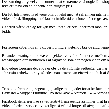
Det kan dog alligevel være lønnende at se nærmere på nogle få e-shop
ikke er i tvivl om at indhente den billigste pris.
Du bør lige meget hvad være omhyggelig med, at såfremt en internet for
virksomhed. Shopping med kort er imidlertid omsluttet af et regelsæt,
Generelt slår vi et slag for køb med kort eller betalinger med mobilen
bidder.
Før nogen køber hos en Skipper Furniture webshop bør de altid genne
En anden løsning kunne være at tjekke hvorvidt e-firmaet er medlem af 
webshoppen ofte kontrolleres af fagmænd som har megen viden om lovg
Endvidere foreslåes det at du er obs på de vigtigste vedtægter der har 
sikrer sin ordrekvittering, således man senere kan eftervise sit køb a
Trustpilot frembringer egentlig gavnlige muligheder for at beskue en 
Lænestol – Skipper Furniture | Polster/Farve – Antracit 152 – Samoa 
Facebook genererer lige så vel relativt fremragende løsninger til at f
virksomhedens service, hvilket lige så vel må bruges til afvejning af ti