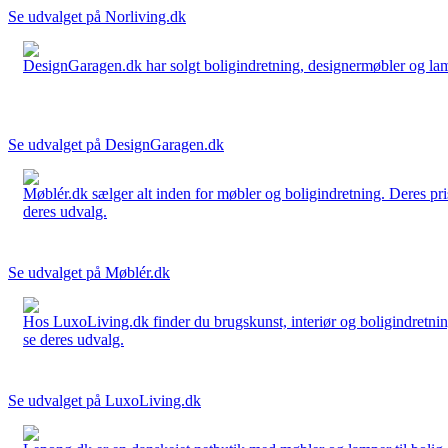
Se udvalget på Norliving.dk
DesignGaragen.dk har solgt boligindretning, designermøbler og lamper
Se udvalget på DesignGaragen.dk
Møblér.dk sælger alt inden for møbler og boligindretning. Deres pri
deres udvalg.
Se udvalget på Møblér.dk
Hos LuxoLiving.dk finder du brugskunst, interiør og boligindretning
se deres udvalg.
Se udvalget på LuxoLiving.dk