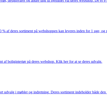
eriør, designvarer og andre ting til hjemmet via deres webshop. De er 
af deres sortiment på webshoppen kan leveres inden for 1 uge, og ma
nt af boliginteriør på deres webshop. Klik her for at se deres udvalg.
rt udvalg i møbler og indretning. Deres sortiment indeholder både den k