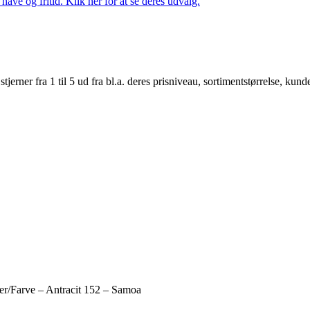
ave og fritid. Klik her for at se deres udvalg.
er fra 1 til 5 ud fra bl.a. deres prisniveau, sortimentstørrelse, kunde
ter/Farve – Antracit 152 – Samoa