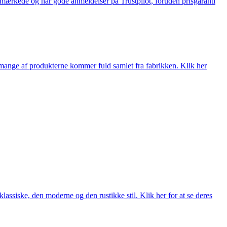
e-mærkede og har gode anmeldelser på Trustpilot, foruden prisgaranti
nge af produkterne kommer fuld samlet fra fabrikken. Klik her
lassiske, den moderne og den rustikke stil. Klik her for at se deres