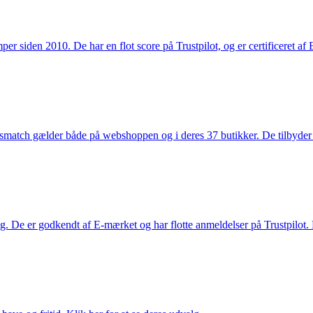
 siden 2010. De har en flot score på Trustpilot, og er certificeret af 
smatch gælder både på webshoppen og i deres 37 butikker. De tilbyder d
. De er godkendt af E-mærket og har flotte anmeldelser på Trustpilot. L