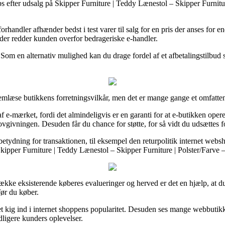
s efter udsalg på Skipper Furniture | Teddy Lænestol – Skipper Furnitu
handler afhænder bedst i test varer til salg for en pris der anses for e
 der redder kunden overfor bedrageriske e-handler.
. Som en alternativ mulighed kan du drage fordel af et afbetalingstilbud 
mlæse butikkens forretningsvilkår, men det er mange gange et omfatten
e-mærket, fordi det almindeligvis er en garanti for at e-butikken operer
ivningen. Desuden får du chance for støtte, for så vidt du udsættes fo
betydning for transaktionen, til eksempel den returpolitik internet websh
f Skipper Furniture | Teddy Lænestol – Skipper Furniture | Polster/Farv
række eksisterende køberes evalueringer og herved er det en hjælp, at d
før du køber.
å et kig ind i internet shoppens popularitet. Desuden ses mange webbutik
dligere kunders oplevelser.