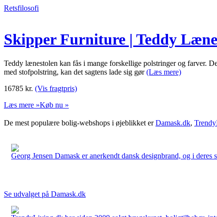
Retsfilosofi
Skipper Furniture | Teddy Lænes
Teddy lænestolen kan fås i mange forskellige polstringer og farver. D
med stofpolstring, kan det sagtens lade sig gør
(Læs mere)
16785
kr.
(Vis fragtpris)
Læs mere »
Køb nu »
De mest populære bolig-webshops i øjeblikket er
Damask.dk
,
Trendy
Georg Jensen Damask er anerkendt dansk designbrand, og i deres sort
Se udvalget på Damask.dk