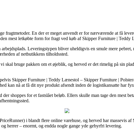
ige fragtmetoder. En der er meget anvendt er for nærværende at få levere
ed den mest letkøbte form for fragt ved køb af Skipper Furniture | Teddy
din arbejdsplads. Leveringstypen bliver uheldigvis en smule mere pebret,
ærheden af netbutikkens tilholdssted.
 skal bruge pakken om et øjeblik, og herved er det rimelig på sin plads 
pelvis Skipper Furniture | Teddy Lænestol – Skipper Furniture | Polster
rhed kan nå at få dit nye produkt afsendt inden de logistikansatte har fyr
ld der shoppes for et fastslået beløb. Ellers skulle man tage den mest 
 afhentningssted.
 PriceRunner) i blandt flere online varehuse, og herved har massevis af 
er og herrer – enormt, og endda nogle gange yde gebyrfri levering.