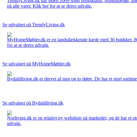
TrendyLiving.dk har siden 2009 solgt brugskunst, boligtilbehør, int
på alle varer. Klik her for at se deres udvalg.
Se udvalget på TrendyLiving.dk
MyHomeMøbler.dk er en landsdækkende kæde med 36 butikker. 80 % 
for at se deres udvalg.
Se udvalget på MyHomeMøbler.dk
Bydahlliving.dk er drevet af mor og to døtre. De har et stort sortime
Se udvalget på Bydahlliving.dk
Norliving.dk er en relativt ny webshop på markedet, og de har et sto
udvalg.