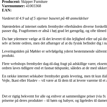
Producent:
Skipper Furniture
Varenummer:
41003368
EAN:
Vurderet til
4.9
ud af 5 stjerner baseret på
48
anmeldelser
Størstedelen af internet outlets frembyder efterhånden diverse forskell
passer dig. Fragtformen er altså i høj grad let gængelig, og ofte tilm
Du bør ydermere vælge at få det leveret til din lejlighed eller ud på 
selv at hente ordren, men det afhænger af at du fysisk befinder dig i n
Leveringstiden på Møbler er selvfølgelig yderst bestemmende såfremt vi
produkt.
Flere webshops frembyder dag-til-dag fragt på adskillige varer, eksem
ordren laves tidligere end et fastsat tidspunkt, således at de med sikke
En række internet selskaber frembyder gratis levering, men tit kun ifa
Vejle, Ikast eller Haslev – vil være at få dem til at levere varerne til et
Det er rigtig bekvemt for alle og enhver at sammenligne priser (via fx
priserne på deres produkter – til børn og babyer, og ligeledes til dam