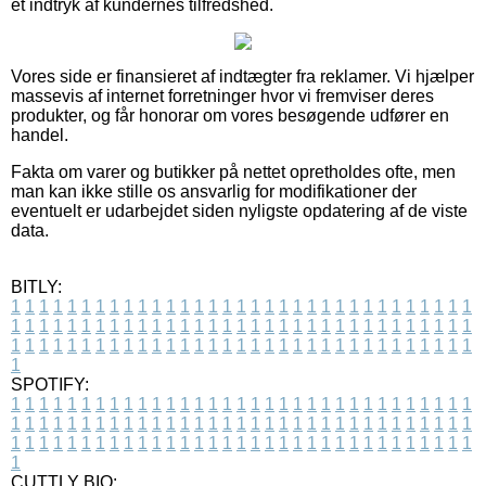
et indtryk af kundernes tilfredshed.
Vores side er finansieret af indtægter fra reklamer. Vi hjælper
massevis af internet forretninger hvor vi fremviser deres
produkter, og får honorar om vores besøgende udfører en
handel.
Fakta om varer og butikker på nettet opretholdes ofte, men
man kan ikke stille os ansvarlig for modifikationer der
eventuelt er udarbejdet siden nyligste opdatering af de viste
data.
BITLY:
1
1
1
1
1
1
1
1
1
1
1
1
1
1
1
1
1
1
1
1
1
1
1
1
1
1
1
1
1
1
1
1
1
1
1
1
1
1
1
1
1
1
1
1
1
1
1
1
1
1
1
1
1
1
1
1
1
1
1
1
1
1
1
1
1
1
1
1
1
1
1
1
1
1
1
1
1
1
1
1
1
1
1
1
1
1
1
1
1
1
1
1
1
1
1
1
1
1
1
1
SPOTIFY:
1
1
1
1
1
1
1
1
1
1
1
1
1
1
1
1
1
1
1
1
1
1
1
1
1
1
1
1
1
1
1
1
1
1
1
1
1
1
1
1
1
1
1
1
1
1
1
1
1
1
1
1
1
1
1
1
1
1
1
1
1
1
1
1
1
1
1
1
1
1
1
1
1
1
1
1
1
1
1
1
1
1
1
1
1
1
1
1
1
1
1
1
1
1
1
1
1
1
1
1
CUTTLY BIO: