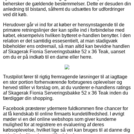
behersker de gældende bestemmelser. Dette er desuden din
anledning til bistand, såfremt du udsættes for udfordringer
ved dit køb.
Herudover går vi ind for at køber er hensynstagende til de
primære retningslinjer der kan spille ind i forbindelse med
købet, eksempelvis hvilken bytteret e-handlen benytter. I den
relation er det samtidig essesentielt, at man stadigvæk
bibeholder ens ordremail, så man altid kan bevidne handlen
af Skagerak Fionia Serveringsbakke 52 x 36 Teak, uanset
om du er på indkøb til en dame eller herre.
Trustpilot fører til rigtig fremragende løsninger til at iagttage
en stor portion forhenværende forbrugeres oplevelser og
herved stiller vi forslag om, at du vurderer e-handlens ratings
af Skagerak Fionia Serveringsbakke 52 x 36 Teak inden du
færdiggør din shopping.
Facebook præsterer ydermere fuldkommen fine chancer for
at få kendskab til online firmaets kundetilfredshed. I øvrigt
møder vi en del online webshops som giver kunderne
mulighed for at registrere en evaluering af deres
købsoplevelse, hvilket lige så vel kan bruges til at danne dig