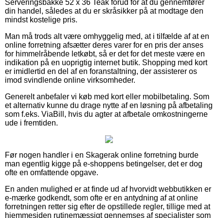
Serveringsbakke 52 x 36 Teak forud for at du gennemfører
din handel, således at du er skråsikker på at modtage den
mindst kostelige pris.
Man må trods alt være omhyggelig med, at i tilfælde af at en
online forretning afsætter deres varer for en pris der anses
for himmelråbende letkøbt, så er det for det meste være en
indikation på en uoprigtig internet butik. Shopping med kort
er imidlertid en del af en foranstaltning, der assisterer os
imod svindlende online virksomheder.
Generelt anbefaler vi køb med kort eller mobilbetaling. Som
et alternativ kunne du drage nytte af en løsning på afbetaling
som f.eks. ViaBill, hvis du agter at afbetale omkostningerne
ude i fremtiden.
Før nogen handler i en Skagerak online forretning burde
man egentlig kigge på e-shoppens betingelser, det er dog
ofte en omfattende opgave.
En anden mulighed er at finde ud af hvorvidt webbutikken er
e-mærke godkendt, som ofte er en antydning af at online
forretningen retter sig efter de opstillede regler, tillige med at
hjemmesiden rutinemæssigt gennemses af specialister som