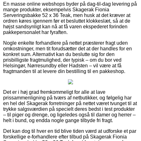
En masse online webshops byder på dag-til-dag levering på
mange produkter, eksempelvis Skagerak Fionia
Serveringsbakke 52 x 36 Teak, men husk at det kræver at
ordren køres igennem før et besluttet klokkeslæt, så at de
højst sandsynligt kan nå at få varen ekspederet forinden
pakkepersonalet har fyraften.
Nogle enkelte forhandlere på nettet præsterer fragt uden
omkostninger, men tit forudsætter det at der handles for en
konkret sum. Alternativt kan du beslutte sig for den
prisbilligste fragtmulighed, der typisk – om du bor ved
Helsingør, Nørresundby eller Hadsten – vil være at få
fragtmanden til at levere din bestilling til en pakkeshop.
Det er i høj grad fremkommeligt for alle at lave
prissammenligning på tværs af netbutikker, og følgelig har
en hel del Skagerak forretninger på nettet været tvunget til at
trykke salgsværdien på specielt deres bedst i test produkter
– til piger og drenge, og ligeledes også til damer og herrer –
helt i bund, og endda nogle gange tilbyde fri fragt.
Det kan dog til hver en tid blive tiden værd at udforske et par
forskellige e-forhandlere efter tilbud på Skagerak Fionia