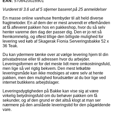
EAN:
5706420028901
Vurderet til
3.6
ud af 5 stjerner baseret på
25
anmeldelser
En masse online varehuse frembyder til alt held diverse
fragtmetoder. En af dem der er mest anvendt er efterhånden
at få afleveret pakken hos en pakkeshop, hvor du så selv
henter varerne den dag der passer dig. Den er jo ret så
fremkommelig, og oftest tillige den billigste mulighed for
levering ved køb af Skagerak Fionia Serveringsbakke 52 x
36 Teak.
Du kan ydermere tænke over at vælge levering hjem til din
privatadresse eller til adressen hvor du arbejder.
Leveringsformen er for det meste lidt mere omkostningsfuld,
men lige så vel rigtig bekvem. Den mest letkøbte
leveringsmåde kan ikke modsiges at være selv at hente
pakken, men den mulighed forudsætter at du bor lige ved
internet butikkens arbejdslager.
Leveringsdygtigheden på Bakke kan vise sig at være
virkelig betydningsfuld om du behøver pakken om få
sekunder, og af den grund er det altså klogt at man ser
nærmere på den anslåede leveringstid for den pågældende
vare.