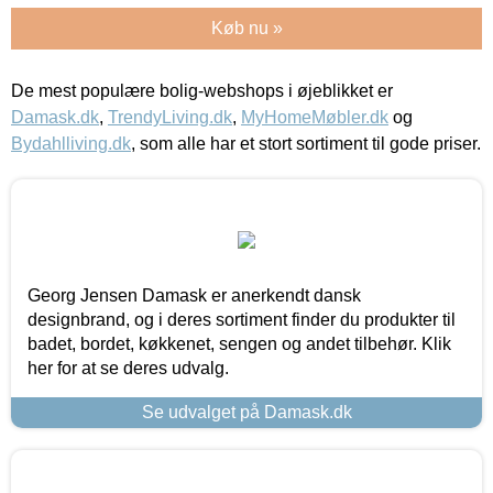
Køb nu »
De mest populære bolig-webshops i øjeblikket er
Damask.dk
,
TrendyLiving.dk
,
MyHomeMøbler.dk
og
Bydahlliving.dk
, som alle har et stort sortiment til gode priser.
Georg Jensen Damask er anerkendt dansk
designbrand, og i deres sortiment finder du produkter til
badet, bordet, køkkenet, sengen og andet tilbehør. Klik
her for at se deres udvalg.
Se udvalget på Damask.dk