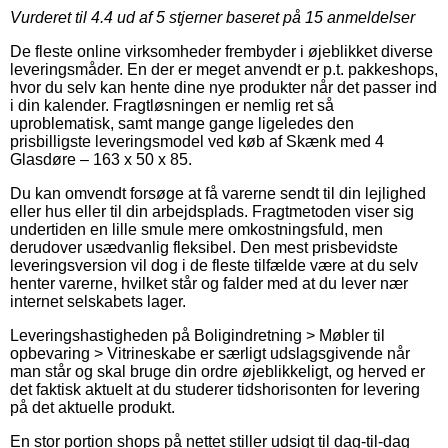
Vurderet til
4.4
ud af 5 stjerner baseret på
15
anmeldelser
De fleste online virksomheder frembyder i øjeblikket diverse
leveringsmåder. En der er meget anvendt er p.t. pakkeshops,
hvor du selv kan hente dine nye produkter når det passer ind
i din kalender. Fragtløsningen er nemlig ret så
uproblematisk, samt mange gange ligeledes den
prisbilligste leveringsmodel ved køb af Skænk med 4
Glasdøre – 163 x 50 x 85.
Du kan omvendt forsøge at få varerne sendt til din lejlighed
eller hus eller til din arbejdsplads. Fragtmetoden viser sig
undertiden en lille smule mere omkostningsfuld, men
derudover usædvanlig fleksibel. Den mest prisbevidste
leveringsversion vil dog i de fleste tilfælde være at du selv
henter varerne, hvilket står og falder med at du lever nær
internet selskabets lager.
Leveringshastigheden på Boligindretning > Møbler til
opbevaring > Vitrineskabe er særligt udslagsgivende når
man står og skal bruge din ordre øjeblikkeligt, og herved er
det faktisk aktuelt at du studerer tidshorisonten for levering
på det aktuelle produkt.
En stor portion shops på nettet stiller udsigt til dag-til-dag