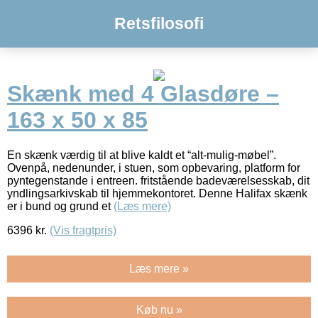
Retsfilosofi
Skænk med 4 Glasdøre –
163 x 50 x 85
En skænk værdig til at blive kaldt et “alt-mulig-møbel”.
Ovenpå, nedenunder, i stuen, som opbevaring, platform for
pyntegenstande i entreen. fritstående badeværelsesskab, dit
yndlingsarkivskab til hjemmekontoret. Denne Halifax skænk
er i bund og grund et
(Læs mere)
6396
kr.
(Vis fragtpris)
Læs mere »
Køb nu »