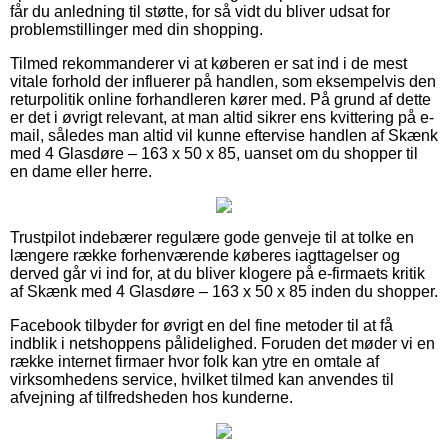
får du anledning til støtte, for så vidt du bliver udsat for
problemstillinger med din shopping.
Tilmed rekommanderer vi at køberen er sat ind i de mest
vitale forhold der influerer på handlen, som eksempelvis den
returpolitik online forhandleren kører med. På grund af dette
er det i øvrigt relevant, at man altid sikrer ens kvittering på e-
mail, således man altid vil kunne eftervise handlen af Skænk
med 4 Glasdøre – 163 x 50 x 85, uanset om du shopper til
en dame eller herre.
Trustpilot indebærer regulære gode genveje til at tolke en
længere række forhenværende køberes iagttagelser og
derved går vi ind for, at du bliver klogere på e-firmaets kritik
af Skænk med 4 Glasdøre – 163 x 50 x 85 inden du shopper.
Facebook tilbyder for øvrigt en del fine metoder til at få
indblik i netshoppens pålidelighed. Foruden det møder vi en
række internet firmaer hvor folk kan ytre en omtale af
virksomhedens service, hvilket tilmed kan anvendes til
afvejning af tilfredsheden hos kunderne.