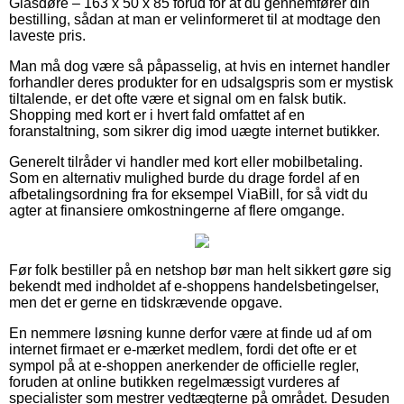
Glasdøre – 163 x 50 x 85 forud for at du gennemfører din
bestilling, sådan at man er velinformeret til at modtage den
laveste pris.
Man må dog være så påpasselig, at hvis en internet handler
forhandler deres produkter for en udsalgspris som er mystisk
tiltalende, er det ofte være et signal om en falsk butik.
Shopping med kort er i hvert fald omfattet af en
foranstaltning, som sikrer dig imod uægte internet butikker.
Generelt tilråder vi handler med kort eller mobilbetaling.
Som en alternativ mulighed burde du drage fordel af en
afbetalingsordning fra for eksempel ViaBill, for så vidt du
agter at finansiere omkostningerne af flere omgange.
Før folk bestiller på en netshop bør man helt sikkert gøre sig
bekendt med indholdet af e-shoppens handelsbetingelser,
men det er gerne en tidskrævende opgave.
En nemmere løsning kunne derfor være at finde ud af om
internet firmaet er e-mærket medlem, fordi det ofte er et
sympol på at e-shoppen anerkender de officielle regler,
foruden at online butikken regelmæssigt vurderes af
specialister som mestrer vedtægterne på området. Desuden