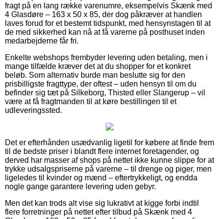
fragt på en lang række varenumre, eksempelvis Skænk med
4 Glasdøre – 163 x 50 x 85, der dog påkræver at handlen
laves forud for et bestemt tidspunkt, med hensynstagen til at
de med sikkerhed kan nå at få varerne på posthuset inden
medarbejderne får fri.
Enkelte webshops frembyder levering uden betaling, men i
mange tilfælde kræver det at du shopper for et konkret
beløb. Som alternativ burde man beslutte sig for den
prisbilligste fragttype, der oftest – uden hensyn til om du
befinder sig tæt på Silkeborg, Thisted eller Slangerup – vil
være at få fragtmanden til at køre bestillingen til et
udleveringssted.
Det er efterhånden usædvanlig ligetil for købere at finde frem
til de bedste priser i blandt flere internet foretagender, og
derved har masser af shops på nettet ikke kunne slippe for at
trykke udsalgspriserne på varerne – til drenge og piger, men
ligeledes til kvinder og mænd – eftertrykkeligt, og endda
nogle gange garantere levering uden gebyr.
Men det kan trods alt vise sig lukrativt at kigge forbi indtil
flere forretninger på nettet efter tilbud på Skænk med 4