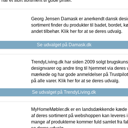
 har et stort sortiment til gode priser.
Georg Jensen Damask er anerkendt dansk desig
sortiment finder du produkter til badet, bordet, 
andet tilbehør. Klik her for at se deres udvalg.
Se udvalget på Damask.dk
TrendyLiving.dk har siden 2009 solgt brugskunst, 
designvarer og andre ting til hjemmet via deres
mærkede og har gode anmeldelser på Trustpilot,
på alle varer. Klik her for at se deres udvalg.
Se udvalget på TrendyLiving.dk
MyHomeMøbler.dk er en landsdækkende kæde m
af deres sortiment på webshoppen kan leveres i
mange af produkterne kommer fuld samlet fra fabr