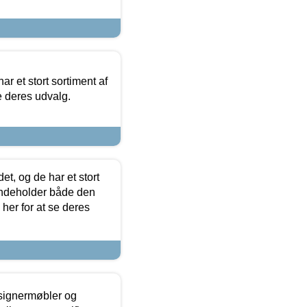
ar et stort sortiment af
e deres udvalg.
t, og de har et stort
 indeholder både den
 her for at se deres
esignermøbler og