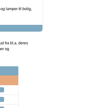
g lamper til bolig,
 fra bl.a. deres
mer og