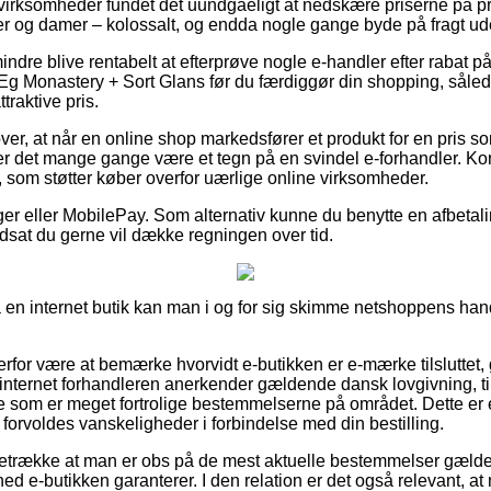
virksomheder fundet det uundgåeligt at nedskære priserne på pro
rrer og damer – kolossalt, og endda nogle gange byde på fragt u
indre blive rentabelt at efterprøve nogle e-handler efter rabat 
Eg Monastery + Sort Glans før du færdiggør din shopping, sålede
traktive pris.
ver, at når en online shop markedsfører et produkt for en pris s
 det mange gange være et tegn på en svindel e-forhandler. Kortb
e, som støtter køber overfor uærlige online virksomheder.
nger eller MobilePay. Som alternativ kunne du benytte en afbetal
udsat du gerne vil dække regningen over tid.
 en internet butik kan man i og for sig skimme netshoppens hand
for være at bemærke hvorvidt e-butikken er e-mærke tilsluttet, 
 internet forhandleren anerkender gældende dansk lovgivning, t
e som er meget fortrolige bestemmelserne på området. Dette er 
forvoldes vanskeligheder i forbindelse med din bestilling.
retrække at man er obs på de mest aktuelle bestemmelser gældend
ed e-butikken garanterer. I den relation er det også relevant, at