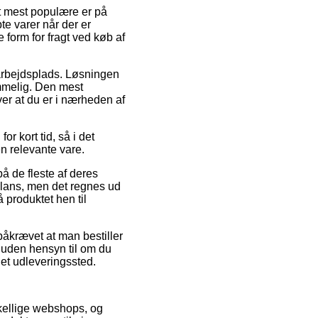
et mest populære er på
bte varer når der er
 form for fragt ved køb af
n arbejdsplads. Løsningen
mmelig. Den mest
er at du er i nærheden af
 kort tid, så i det
en relevante vare.
på de fleste af deres
lans, men det regnes ud
å produktet hen til
påkrævet at man bestiller
– uden hensyn til om du
 et udleveringssted.
skellige webshops, og