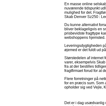
En masse online selskabe
nuværende tidspunkt udleve
mulighed for det. Fragtlø
Skab Denver Sz250 : Led
Du kunne alternativt fors
bliver beklageligvis en
prisbevidste fragttype k
webshoppens hjemsted.
Leveringsdygtigheden på 
øjemed er det fuldt ud på
Størstedelen af internet 
varer, eksempelvis Skab
fra at der bestilles tidlig
fragtfirmaet forud for at
Flere forretninger på net
for en præcis sum. Som a
opholder sig ved Vejle, K
Det er i dag usædvanlig 