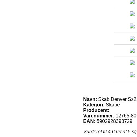
Navn:
Skab Denver Sz250
Kategori:
Skabe
Producent:
Varenummer:
12765-80
EAN:
5902928393729
Vurderet til
4.6
ud af 5 st