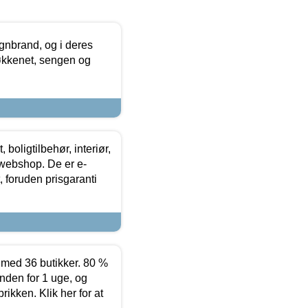
nbrand, og i deres
køkkenet, sengen og
boligtilbehør, interiør,
 webshop. De er e-
 foruden prisgaranti
ed 36 butikker. 80 %
nden for 1 uge, og
ikken. Klik her for at