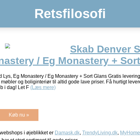
Retsfilosofi
Skab Denver S
nastery / Eg Monastery + Sor
 Lys, Eg Monastery / Eg Monastery + Sort Glans Gratis leveri
bler og boliginteriør til altid gode lave priser. Få hurtigt levere
b i dag! Let F
(Læs mere)
Køb nu »
webshops i øjeblikket er
Damask.dk
,
TrendyLiving.dk
,
MyHomeM