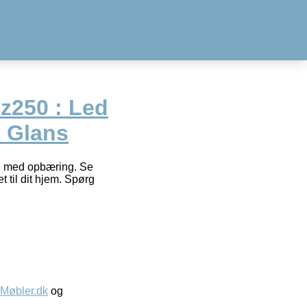
z250 : Led
t Glans
ng med opbæring. Se
t til dit hjem. Spørg
øbler.dk
og