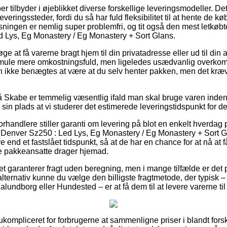
r tilbyder i øjeblikket diverse forskellige leveringsmodeller. D
ringssteder, fordi du så har fuld fleksibilitet til at hente de kø
sningen er nemlig super problemfri, og tit også den mest letkøbte
 Lys, Eg Monastery / Eg Monastery + Sort Glans.
øge at få varerne bragt hjem til din privatadresse eller ud til di
 smule mere omkostningsfuld, men ligeledes usædvanlig overko
an ikke benægtes at være at du selv henter pakken, men det kræv
Skabe er temmelig væsentlig ifald man skal bruge varen inden for
 sin plads at vi studerer det estimerede leveringstidspunkt for d
forhandlere stiller garanti om levering på blot en enkelt hverdag 
 Denver Sz250 : Led Lys, Eg Monastery / Eg Monastery + Sort G
ere end et fastslået tidspunkt, så at de har en chance for at nå at f
 de pakkeansatte drager hjemad.
tet garanterer fragt uden beregning, men i mange tilfælde er det 
lternativ kunne du vælge den billigste fragtmetode, der typisk 
alundborg eller Hundested – er at få dem til at levere varerne til
ukompliceret for forbrugerne at sammenligne priser i blandt for