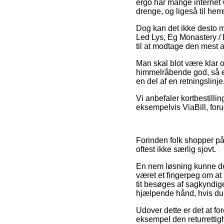
ergo har mange internet 
drenge, og ligeså til he
Dog kan det ikke desto m
Led Lys, Eg Monastery / 
til at modtage den mest at
Man skal blot være klar o
himmelråbende god, så er
en del af en retningslinj
Vi anbefaler kortbestilli
eksempelvis ViaBill, for
Forinden folk shopper på
oftest ikke særlig sjovt.
En nem løsning kunne der
været et fingerpeg om at
tit besøges af sagkyndig
hjælpende hånd, hvis du 
Udover dette er det at fo
eksempel den returrettigh