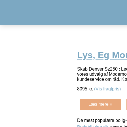
Lys, Eg Mo
Skab Denver Sz250 : Led
vores udvalg af Moderno mø
kundeservice om råd. Kø
8095
kr.
(Vis fragtpris)
Læs mere »
De mest populære bolig-