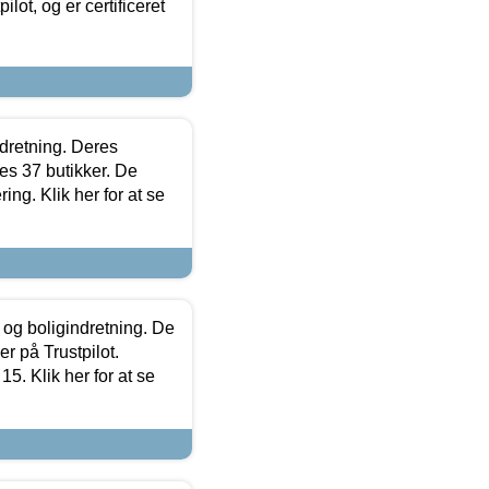
lot, og er certificeret
ndretning. Deres
s 37 butikker. De
ing. Klik her for at se
 og boligindretning. De
r på Trustpilot.
5. Klik her for at se