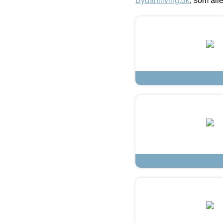
Bydahlliving.dk
, som alle