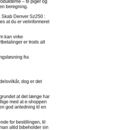
dukterne – til piger og
den beregning.
på Skab Denver Sz250 :
s at du er velinformeret
om kan virke
etalinger er trods alt
ingsløsning fra
elsvilkår, dog er det
grundet at det længe har
illige med at e-shoppen
en god anledning til en
e for bestillingen, til
 man altid bibeholder sin