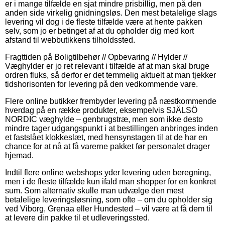
er i mange tilfælde en sjat mindre prisbillig, men på den
anden side virkelig gnidningsløs. Den mest betalelige slags
levering vil dog i de fleste tilfælde være at hente pakken
selv, som jo er betinget af at du opholder dig med kort
afstand til webbutikkens tilholdssted.
Fragttiden på Boligtilbehør // Opbevaring // Hylder //
Væghylder er jo ret relevant i tilfælde af at man skal bruge
ordren fluks, så derfor er det temmelig aktuelt at man tjekker
tidshorisonten for levering på den vedkommende vare.
Flere online butikker frembyder levering på næstkommende
hverdag på en række produkter, eksempelvis SJÄLSÖ
NORDIC væghylde – genbrugstræ, men som ikke desto
mindre tager udgangspunkt i at bestillingen anbringes inden
et fastslået klokkeslæt, med hensynstagen til at de har en
chance for at nå at få varerne pakket før personalet drager
hjemad.
Indtil flere online webshops yder levering uden beregning,
men i de fleste tilfælde kun ifald man shopper for en konkret
sum. Som alternativ skulle man udvælge den mest
betalelige leveringsløsning, som ofte – om du opholder sig
ved Viborg, Grenaa eller Hundested – vil være at få dem til
at levere din pakke til et udleveringssted.