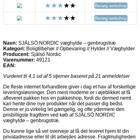
Besøg webshop
Besøg webshop
Navn:
SJÄLSÖ NORDIC væghylde – genbrugstræ
Kategori:
Boligtilbehør // Opbevaring // Hylder // Væghylder
Producent:
Själsö Nordic
Varenummer:
49121
EAN:
Vurderet til
4.1
ud af 5 stjerner baseret på
21
anmeldelser
De fleste internet forhandlere giver i dag et hav af forskellige
leveringsløsninger. Den mest moderne er i øjeblikket at få
afleveret pakken hos en pakkeshop, fordi du dermed nemt
kan hente dine nye produkter når det passer dig bedst.
Denne er jo virkelig let gængelig, og ofte ydermere den
prisbilligste fragtform ved køb af SJÄLSÖ NORDIC
væghylde – genbrugstræ.
Du kunne lige så vel overveje at få det leveret hjem til din
privatadresse eller til dit arbejdes adresse. Fragtmuligheden