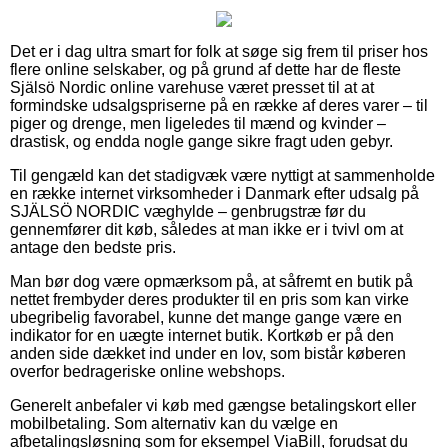
Det er i dag ultra smart for folk at søge sig frem til priser hos
flere online selskaber, og på grund af dette har de fleste
Själsö Nordic online varehuse været presset til at at
formindske udsalgspriserne på en række af deres varer – til
piger og drenge, men ligeledes til mænd og kvinder –
drastisk, og endda nogle gange sikre fragt uden gebyr.
Til gengæld kan det stadigvæk være nyttigt at sammenholde
en række internet virksomheder i Danmark efter udsalg på
SJÄLSÖ NORDIC væghylde – genbrugstræ før du
gennemfører dit køb, således at man ikke er i tvivl om at
antage den bedste pris.
Man bør dog være opmærksom på, at såfremt en butik på
nettet frembyder deres produkter til en pris som kan virke
ubegribelig favorabel, kunne det mange gange være en
indikator for en uægte internet butik. Kortkøb er på den
anden side dækket ind under en lov, som bistår køberen
overfor bedrageriske online webshops.
Generelt anbefaler vi køb med gængse betalingskort eller
mobilbetaling. Som alternativ kan du vælge en
afbetalingsløsning som for eksempel ViaBill, forudsat du