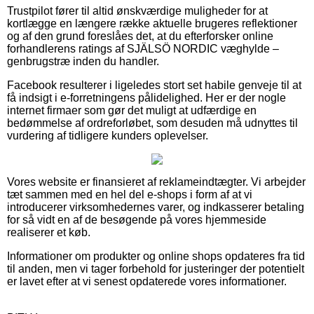
Trustpilot fører til altid ønskværdige muligheder for at
kortlægge en længere række aktuelle brugeres reflektioner
og af den grund foreslåes det, at du efterforsker online
forhandlerens ratings af SJÄLSÖ NORDIC væghylde –
genbrugstræ inden du handler.
Facebook resulterer i ligeledes stort set habile genveje til at
få indsigt i e-forretningens pålidelighed. Her er der nogle
internet firmaer som gør det muligt at udfærdige en
bedømmelse af ordreforløbet, som desuden må udnyttes til
vurdering af tidligere kunders oplevelser.
Vores website er finansieret af reklameindtægter. Vi arbejder
tæt sammen med en hel del e-shops i form af at vi
introducerer virksomhedernes varer, og indkasserer betaling
for så vidt en af de besøgende på vores hjemmeside
realiserer et køb.
Informationer om produkter og online shops opdateres fra tid
til anden, men vi tager forbehold for justeringer der potentielt
er lavet efter at vi senest opdaterede vores informationer.