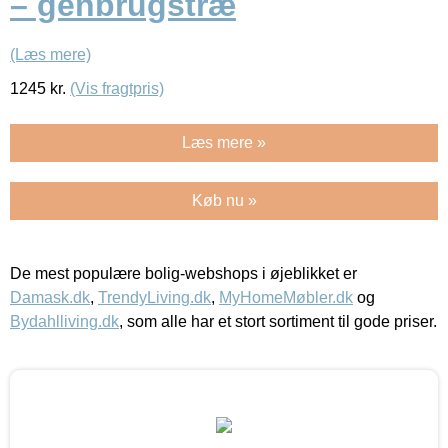
– genbrugstræ
(Læs mere)
1245
kr.
(Vis fragtpris)
Læs mere »
Køb nu »
De mest populære bolig-webshops i øjeblikket er
Damask.dk
,
TrendyLiving.dk
,
MyHomeMøbler.dk
og
Bydahlliving.dk
, som alle har et stort sortiment til gode priser.