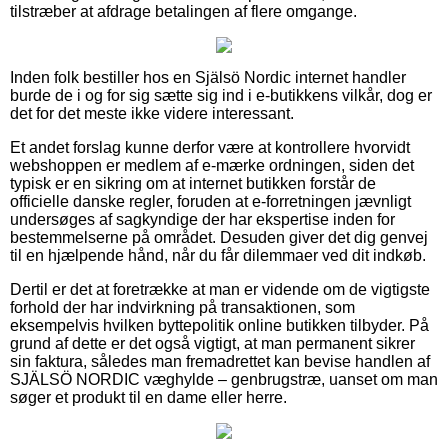
tilstræber at afdrage betalingen af flere omgange.
Inden folk bestiller hos en Själsö Nordic internet handler
burde de i og for sig sætte sig ind i e-butikkens vilkår, dog er
det for det meste ikke videre interessant.
Et andet forslag kunne derfor være at kontrollere hvorvidt
webshoppen er medlem af e-mærke ordningen, siden det
typisk er en sikring om at internet butikken forstår de
officielle danske regler, foruden at e-forretningen jævnligt
undersøges af sagkyndige der har ekspertise inden for
bestemmelserne på området. Desuden giver det dig genvej
til en hjælpende hånd, når du får dilemmaer ved dit indkøb.
Dertil er det at foretrække at man er vidende om de vigtigste
forhold der har indvirkning på transaktionen, som
eksempelvis hvilken byttepolitik online butikken tilbyder. På
grund af dette er det også vigtigt, at man permanent sikrer
sin faktura, således man fremadrettet kan bevise handlen af
SJÄLSÖ NORDIC væghylde – genbrugstræ, uanset om man
søger et produkt til en dame eller herre.