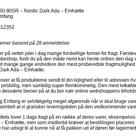
250-90SR – Nordic Dark Ada – Emhætte
mfang
312352
jerner baseret på
28
anmeldelser
r på nettet yder i dag mange forskellige former for fragt. Første
pakkeshop, fordi du på den måde nemt kan hente ordren den dag 
samt mange gange endvidere den mest prisbevidste fragtmulighed 
Dark Ada – Emhætte.
er at få produkterne sendt til din lejlighed eller til adressen h
e prisbillig, men samtidig super fremkommelig. Den mest letkøbt
m desværre beroer på at du bor nær online webshoppens tilholds
 Emfang er selvfølgelig meget afgørende når vi skal bruge varern
ssentielt at vi gransker leveringstiden på den vedkommende vare
tlets lover 1 dags fragt på en række af deres varer, eksempelvis
 Emhætte, men som imidlertid kræver at bestillingen placeres f
 har udsigt til at kunne nå at få pakken ud af døren før lagermed