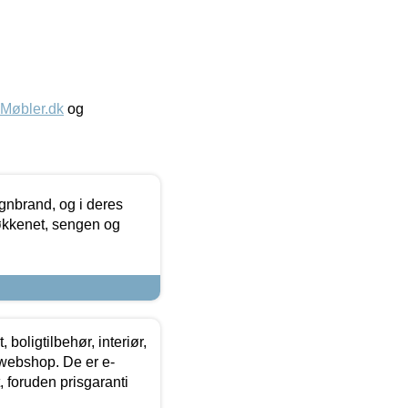
øbler.dk
og
nbrand, og i deres
køkkenet, sengen og
boligtilbehør, interiør,
 webshop. De er e-
 foruden prisgaranti