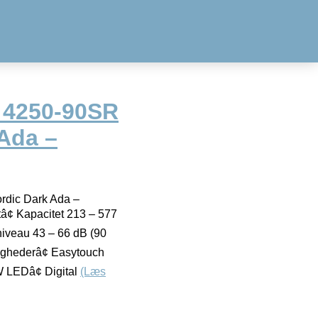
L 4250-90SR
 Ada –
rdic Dark Ada –
â¢ Kapacitet 213 – 577
niveau 43 – 66 dB (90
tighederâ¢ Easytouch
W LEDâ¢ Digital
(Læs