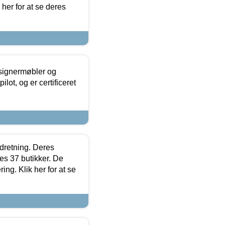
 her for at se deres
esignermøbler og
lot, og er certificeret
ndretning. Deres
s 37 butikker. De
ing. Klik her for at se