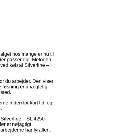
valget hos mange er nu til
der passer dig. Metoden
ved køb af Silverline –
vor du arbejder. Den viser
e løsning er unægtelig
sted.
e inden for kort tid, og
.
 Silverline – SL 4250-
ør et nøjagtigt
arbejderne har fyraften.