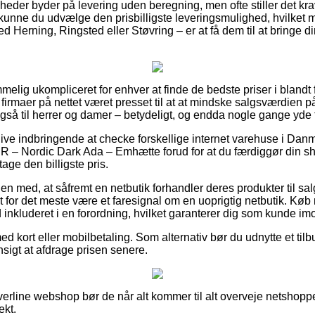
mheder byder på levering uden beregning, men ofte stiller det kr
kunne du udvælge den prisbilligste leveringsmulighed, hvilket
 Herning, Ringsted eller Støvring – er at få dem til at bringe din
melig ukompliceret for enhver at finde de bedste priser i blandt 
ne firmaer på nettet været presset til at at mindske salgsværdien 
 også til herrer og damer – betydeligt, og endda nogle gange yde 
blive indbringende at checke forskellige internet varehuse i Danm
R – Nordic Dark Ada – Emhætte forud for at du færdiggør din sh
tage den billigste pris.
 med, at såfremt en netbutik forhandler deres produkter til salg
det for det meste være et faresignal om en uoprigtig netbutik. K
id inkluderet i en forordning, hvilket garanterer dig som kunde i
med kort eller mobilbetaling. Som alternativ bør du udnytte et t
hensigt at afdrage prisen senere.
verline webshop bør de når alt kommer til alt overveje netshoppe
ekt.