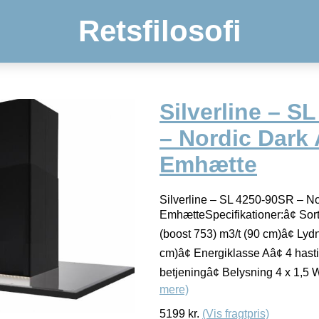
Retsfilosofi
Silverline – S
– Nordic Dark
Emhætte
Silverline – SL 4250-90SR – No
EmhætteSpecifikationer:â¢ Sort
(boost 753) m3/t (90 cm)â¢ Lyd
cm)â¢ Energiklasse Aâ¢ 4 has
betjeningâ¢ Belysning 4 x 1,5 
mere)
5199
kr.
(Vis fragtpris)