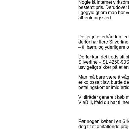
Nogle få internet virkso
bestemt pris. Derudover 
ligegyldigt om man bor ved
afhentningssted.
Det er jo efterhånden tem
derfor har flere Silverli
– til børn, og yderligere
Derfor kan det trods alt 
Silverline – SL 4250-90S
usvigeligt sikker på at an
Man må bare være årvågen
er kolossalt lav, burde 
betalingskort er imidlert
Vi tilråder generelt køb 
ViaBill, ifald du har til 
Før nogen køber i en Sil
dog tit et omfattende proj