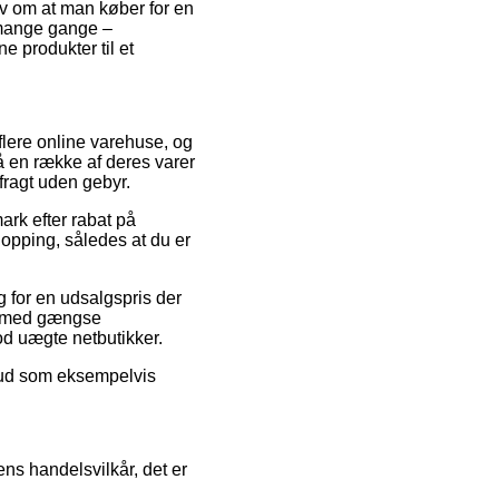
av om at man køber for en
 mange gange –
e produkter til et
flere online varehuse, og
på en række af deres varer
fragt uden gebyr.
ark efter rabat på
opping, således at du er
 for en udsalgspris der
øb med gængse
mod uægte netbutikker.
ilbud som eksempelvis
ns handelsvilkår, det er