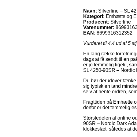
Navn:
Silverline – SL 4
Kategori:
Emhætte og E
Producent:
Silverline
Varenummer:
8699316
EAN:
8699316312352
Vurderet til
4.4
ud af 5 st
En lang række forretninge
dags at få sendt til en 
er jo temmelig ligetil, 
SL 4250-90SR – Nordic 
Du bør derudover tænke ov
sig typisk en tand mindr
selv at hente ordren, so
Fragttiden på Emhætte og
derfor er det temmelig e
Størstedelen af online ou
90SR – Nordic Dark Ada –
klokkeslæt, således at de