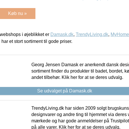
Køb nu »
webshops i øjeblikket er
Damask.dk
,
TrendyLiving.dk
,
MyHomeM
 har et stort sortiment til gode priser.
Georg Jensen Damask er anerkendt dansk desig
sortiment finder du produkter til badet, bordet, 
andet tilbehør. Klik her for at se deres udvalg.
Se udvalget på Damask.dk
TrendyLiving.dk har siden 2009 solgt brugskunst, 
designvarer og andre ting til hjemmet via deres
mærkede og har gode anmeldelser på Trustpilot,
på alle varer. Klik her for at se deres udvalg.