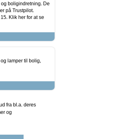
 og boligindretning. De
r på Trustpilot.
5. Klik her for at se
g lamper til bolig,
 fra bl.a. deres
mer og