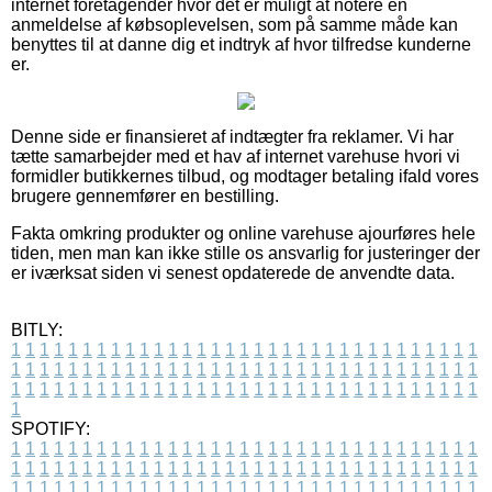
internet foretagender hvor det er muligt at notere en
anmeldelse af købsoplevelsen, som på samme måde kan
benyttes til at danne dig et indtryk af hvor tilfredse kunderne
er.
Denne side er finansieret af indtægter fra reklamer. Vi har
tætte samarbejder med et hav af internet varehuse hvori vi
formidler butikkernes tilbud, og modtager betaling ifald vores
brugere gennemfører en bestilling.
Fakta omkring produkter og online varehuse ajourføres hele
tiden, men man kan ikke stille os ansvarlig for justeringer der
er iværksat siden vi senest opdaterede de anvendte data.
BITLY:
1
1
1
1
1
1
1
1
1
1
1
1
1
1
1
1
1
1
1
1
1
1
1
1
1
1
1
1
1
1
1
1
1
1
1
1
1
1
1
1
1
1
1
1
1
1
1
1
1
1
1
1
1
1
1
1
1
1
1
1
1
1
1
1
1
1
1
1
1
1
1
1
1
1
1
1
1
1
1
1
1
1
1
1
1
1
1
1
1
1
1
1
1
1
1
1
1
1
1
1
SPOTIFY:
1
1
1
1
1
1
1
1
1
1
1
1
1
1
1
1
1
1
1
1
1
1
1
1
1
1
1
1
1
1
1
1
1
1
1
1
1
1
1
1
1
1
1
1
1
1
1
1
1
1
1
1
1
1
1
1
1
1
1
1
1
1
1
1
1
1
1
1
1
1
1
1
1
1
1
1
1
1
1
1
1
1
1
1
1
1
1
1
1
1
1
1
1
1
1
1
1
1
1