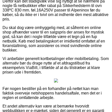
Derfor kan det stadigvæk vise sig nyttigt at se nærmere på
nogle få netbutikker efter rabat på Sikkerhedsterm til ovn
338ºC 830 mm. føl.16A250V passer til Alpeninox før du
køber, så du ikke er i tvivl om at indhente den mest attraktive
pris.
Du skal dog være omhyggelig med, at såfremt en online
shop afhænder varer til en salgspris der anses for mystisk
god, så kan det i nogle tilfælde være et tegn på en fup
netbutik. Køb med betalingskort er imidlertid omfattet af en
foranstaltning, som assisterer os imod svindlende online
butikker.
Vi anbefaler generelt kortbetalinger eller mobilbetaling. Som
alternativ bør du drage nytte af et afdragstilbud fra
eksempelvis ViaBill, i tilfælde af at du tilstræber at klare
prisen ude i fremtiden.
Før nogen bestiller på en forhandler på nettet kan man
faktisk overveje netshoppens handelsaftale, men det er i
reglen et omfattende arbejde.
Et andet alternativ kan være at bemærke hvorvidt
webbutikken er e-mærket, siden det generelt er en garanti