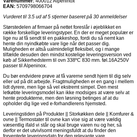
Varenummer:
400012 Alpeninox
EAN:
5709798066704
Vurderet til
3.5
ud af 5 stjerner baseret på
30
anmeldelser
Størstedelen af firmaer på nettet foreslår i øjeblikket en
række forskellige leveringstyper. En der er meget populær er
lige nu at få sendt til en pakkeshop, fordi du så nemt kan
hente din nyindkøbte vare lige når det passer dig.
Muligheden er altså ualmindeligt fleksibel, og i mange
tilfælde desuden den mindst kostelige leveringsversion ved
køb af Sikkerhedsterm til ovn 338ºC 830 mm. føl.16A250V
passer til Alpeninox.
Du bør endvidere prøve at få varerne sendt hjem til dig selv
eller ud på dit arbejde. Fragtmuligheden er en gang i mellem
lidt dyrere, men lige så vel ekstremt simpel. Den mest
letkøbte leveringsmodel kan ikke modsiges at være selv at
hente produkterne, men den løsning betinges af at du
opholder dig lige ved e-forhandlerens hjemsted.
Leveringstiden på Produkter || Storkøkken dele || Komfurer &
ovne || Termostater til ovne kan vise sig at være vældig
væsentlig ifald vi står og skal bruge varen nu og her, så
derfor er det utvivlsomt meningsfuldt at du finder den
forventede leveringsdato for den relevante vare.