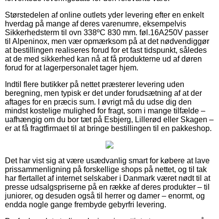
Størstedelen af online outlets yder levering efter en enkelt
hverdag på mange af deres varenumre, eksempelvis
Sikkerhedsterm til ovn 338ºC 830 mm. føl.16A250V passer
til Alpeninox, men vær opmærksom på at det nødvendiggør
at bestillingen realiseres forud for et fast tidspunkt, således
at de med sikkerhed kan nå at få produkterne ud af døren
forud for at lagerpersonalet tager hjem.
Indtil flere butikker på nettet præsterer levering uden
beregning, men typisk er det under forudsætning af at der
aftages for en præcis sum. I øvrigt må du udse dig den
mindst kostelige mulighed for fragt, som i mange tilfælde –
uafhængig om du bor tæt på Esbjerg, Lillerød eller Skagen –
er at få fragtfirmaet til at bringe bestillingen til en pakkeshop.
Det har vist sig at være usædvanlig smart for købere at lave
prissammenligning på forskellige shops på nettet, og til tak
har flertallet af internet selskaber i Danmark været nødt til at
presse udsalgspriserne på en række af deres produkter – til
juniorer, og desuden også til herrer og damer – enormt, og
endda nogle gange frembyde gebyrfri levering.