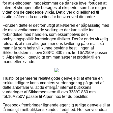
for at e-shoppen imødekommer de danske love, foruden at
internet shoppen ofte besøges af eksperter som har megen
viden om de gældende vilkår. Det giver dig lejlighed til
støtte, såfremt du udsættes for besvær ved din ordre.
Foruden dette er det fornuftigt at køberen er påpasselig med
de mest vedkommende vedtægter der kan spille ind i
forbindelse med handlen, som eksempelvis den
ombytningspolitik forretningen tilsikrer. Derfor er det virkelig
relevant, at man altid gemmer ens kvittering på e-mail, så
man når som helst vil kunne bevidne bestillingen af
Sikkerhedsterm til ovn 338ºC 830 mm. føl.16A250V passer
til Alpeninox, ligegyldigt om man søger et produkt til en
mand eller kvinde.
Trustpilot genererer relativt gode genveje til at efterse en
række tidligere konsumenters vurderinger og på grund af
dette anbefaler vi, at du eftergår internet butikkens
vurderinger af Sikkerhedsterm til ovn 338ºC 830 mm.
føl.16A250V passer til Alpeninox før du bestiller.
Facebook frembringer lignende egentlig ærlige genveje til at
få indsigt i netbutikkens kundetilfredshed. Her ser vi endda