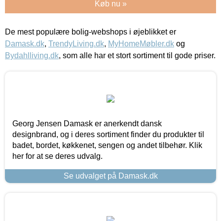
Køb nu »
De mest populære bolig-webshops i øjeblikket er
Damask.dk
,
TrendyLiving.dk
,
MyHomeMøbler.dk
og
Bydahlliving.dk
, som alle har et stort sortiment til gode priser.
Georg Jensen Damask er anerkendt dansk
designbrand, og i deres sortiment finder du produkter til
badet, bordet, køkkenet, sengen og andet tilbehør. Klik
her for at se deres udvalg.
Se udvalget på Damask.dk