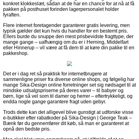
konkret klokkeslæt, sådan at de har en chance for at nå at få
pakken på posthuset forinden lagerpersonalet holder
fyraften.
Flere internet foretagender garanterer gratis levering, men
typisk gælder det kun hvis du handler for en bestemt pris.
Ellers burde du snuppe den mest prisbevidste fragttype, der
mange gange – uafhængig om du er i Herning, Middelfart
eller Hinnerup – vil være at få dem til at køre din pakke til en
pakkeshop.
Det er i dag ret så praktisk for internetbrugere at
sammenligne priser fra diverse online shops, og følgelig har
mange Sika-Design online forretninger set sig nødsaget til at
mindske udsalgspriserne på deres varer – til babyer og
børn, lige så vel som til damer og herrer – eftertrykkeligt, og
endda nogle gange garantere fragt uden gebyr.
Trods dette kan det alligevel blive gunstigt at udforske visse
e-butikker efter rabatkoder på Sika-Design | George Teak –
Bænk før du gennemfører dit køb, så man er garanteret at
opnå den bedste pris.