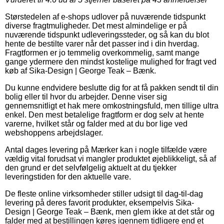
Størstedelen af e-shops udlover på nuværende tidspunkt
diverse fragtmuligheder. Det mest almindelige er på
nuværende tidspunkt udleveringssteder, og så kan du blot
hente de bestilte varer når det passer ind i din hverdag.
Fragtformen er jo temmelig overkommelig, samt mange
gange ydermere den mindst kostelige mulighed for fragt ved
køb af Sika-Design | George Teak – Bænk.
Du kunne endvidere beslutte dig for at få pakken sendt til din
bolig eller til hvor du arbejder. Denne viser sig
gennemsnitligt et hak mere omkostningsfuld, men tillige ultra
enkel. Den mest betalelige fragtform er dog selv at hente
varerne, hvilket står og falder med at du bor lige ved
webshoppens arbejdslager.
Antal dages levering på Mærker kan i nogle tilfælde være
vældig vital forudsat vi mangler produktet øjeblikkeligt, så af
den grund er det selvfølgelig aktuelt at du tjekker
leveringstiden for den aktuelle vare.
De fleste online virksomheder stiller udsigt til dag-til-dag
levering på deres favorit produkter, eksempelvis Sika-
Design | George Teak – Bænk, men glem ikke at det står og
falder med at bestillingen køres igennem tidligere end et