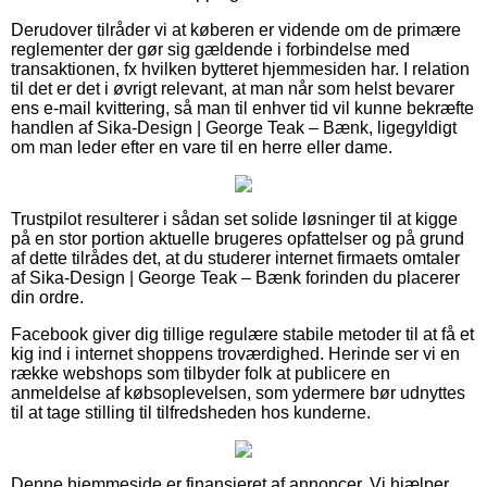
Derudover tilråder vi at køberen er vidende om de primære
reglementer der gør sig gældende i forbindelse med
transaktionen, fx hvilken bytteret hjemmesiden har. I relation
til det er det i øvrigt relevant, at man når som helst bevarer
ens e-mail kvittering, så man til enhver tid vil kunne bekræfte
handlen af Sika-Design | George Teak – Bænk, ligegyldigt
om man leder efter en vare til en herre eller dame.
Trustpilot resulterer i sådan set solide løsninger til at kigge
på en stor portion aktuelle brugeres opfattelser og på grund
af dette tilrådes det, at du studerer internet firmaets omtaler
af Sika-Design | George Teak – Bænk forinden du placerer
din ordre.
Facebook giver dig tillige regulære stabile metoder til at få et
kig ind i internet shoppens troværdighed. Herinde ser vi en
række webshops som tilbyder folk at publicere en
anmeldelse af købsoplevelsen, som ydermere bør udnyttes
til at tage stilling til tilfredsheden hos kunderne.
Denne hjemmeside er finansieret af annoncer. Vi hjælper