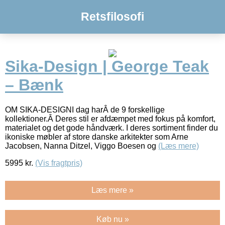
Retsfilosofi
Sika-Design | George Teak
– Bænk
OM SIKA-DESIGNI dag harÂ de 9 forskellige
kollektioner.Â Deres stil er afdæmpet med fokus på komfort,
materialet og det gode håndværk. I deres sortiment finder du
ikoniske møbler af store danske arkitekter som Arne
Jacobsen, Nanna Ditzel, Viggo Boesen og
(Læs mere)
5995
kr.
(Vis fragtpris)
Læs mere »
Køb nu »