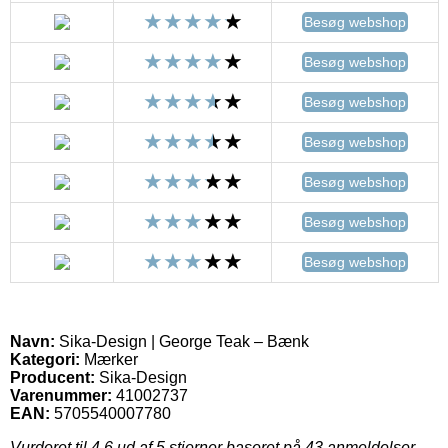
Besøg webshop
Besøg webshop
Besøg webshop
Besøg webshop
Besøg webshop
Besøg webshop
Besøg webshop
Navn:
Sika-Design | George Teak – Bænk
Kategori:
Mærker
Producent:
Sika-Design
Varenummer:
41002737
EAN:
5705540007780
Vurderet til
4.6
ud af 5 stjerner baseret på
43
anmeldelser