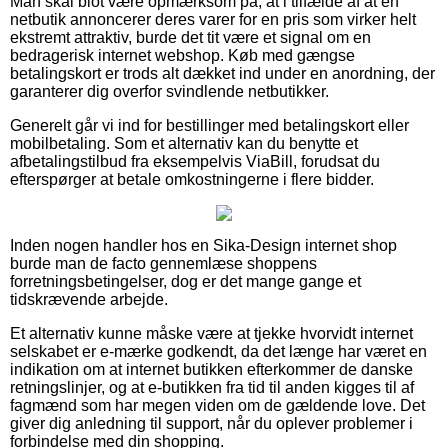
Man skal blot være opmærksom på, at i tilfælde af at en
netbutik annoncerer deres varer for en pris som virker helt
ekstremt attraktiv, burde det tit være et signal om en
bedragerisk internet webshop. Køb med gængse
betalingskort er trods alt dækket ind under en anordning, der
garanterer dig overfor svindlende netbutikker.
Generelt går vi ind for bestillinger med betalingskort eller
mobilbetaling. Som et alternativ kan du benytte et
afbetalingstilbud fra eksempelvis ViaBill, forudsat du
efterspørger at betale omkostningerne i flere bidder.
Inden nogen handler hos en Sika-Design internet shop
burde man de facto gennemlæse shoppens
forretningsbetingelser, dog er det mange gange et
tidskrævende arbejde.
Et alternativ kunne måske være at tjekke hvorvidt internet
selskabet er e-mærke godkendt, da det længe har været en
indikation om at internet butikken efterkommer de danske
retningslinjer, og at e-butikken fra tid til anden kigges til af
fagmænd som har megen viden om de gældende love. Det
giver dig anledning til support, når du oplever problemer i
forbindelse med din shopping.