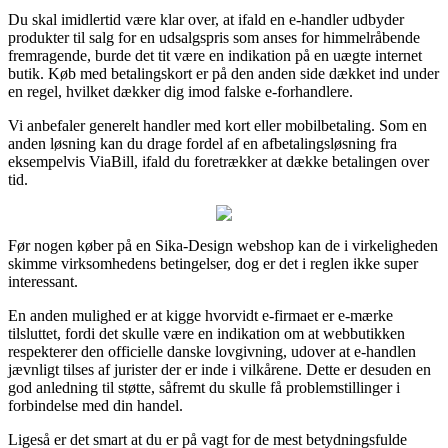
Du skal imidlertid være klar over, at ifald en e-handler udbyder
produkter til salg for en udsalgspris som anses for himmelråbende
fremragende, burde det tit være en indikation på en uægte internet
butik. Køb med betalingskort er på den anden side dækket ind under
en regel, hvilket dækker dig imod falske e-forhandlere.
Vi anbefaler generelt handler med kort eller mobilbetaling. Som en
anden løsning kan du drage fordel af en afbetalingsløsning fra
eksempelvis ViaBill, ifald du foretrækker at dække betalingen over
tid.
Før nogen køber på en Sika-Design webshop kan de i virkeligheden
skimme virksomhedens betingelser, dog er det i reglen ikke super
interessant.
En anden mulighed er at kigge hvorvidt e-firmaet er e-mærke
tilsluttet, fordi det skulle være en indikation om at webbutikken
respekterer den officielle danske lovgivning, udover at e-handlen
jævnligt tilses af jurister der er inde i vilkårene. Dette er desuden en
god anledning til støtte, såfremt du skulle få problemstillinger i
forbindelse med din handel.
Ligeså er det smart at du er på vagt for de mest betydningsfulde