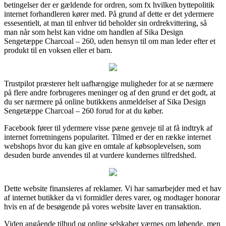
betingelser der er gældende for ordren, som fx hvilken byttepolitik
internet forhandleren kører med. På grund af dette er det ydermere
essesentielt, at man til enhver tid beholder sin ordrekvittering, så
man når som helst kan vidne om handlen af Sika Design
Sengetæppe Charcoal – 260, uden hensyn til om man leder efter et
produkt til en voksen eller et barn.
Trustpilot præsterer helt uafhængige muligheder for at se nærmere
på flere andre forbrugeres meninger og af den grund er det godt, at
du ser nærmere på online butikkens anmeldelser af Sika Design
Sengetæppe Charcoal – 260 forud for at du køber.
Facebook fører til ydermere visse pæne genveje til at få indtryk af
internet forretningens popularitet. Tilmed er der en række internet
webshops hvor du kan give en omtale af købsoplevelsen, som
desuden burde anvendes til at vurdere kundernes tilfredshed.
Dette website finansieres af reklamer. Vi har samarbejder med et hav
af internet butikker da vi formidler deres varer, og modtager honorar
hvis en af de besøgende på vores website laver en transaktion.
Viden angående tilbud og online selskaber værnes om løbende, men