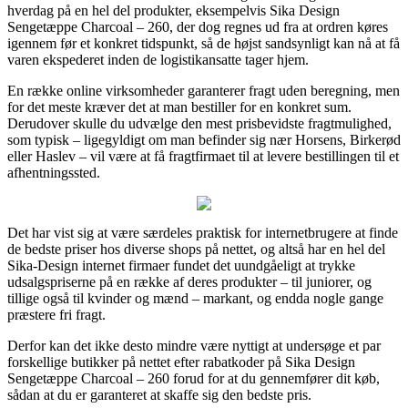
hverdag på en hel del produkter, eksempelvis Sika Design
Sengetæppe Charcoal – 260, der dog regnes ud fra at ordren køres
igennem før et konkret tidspunkt, så de højst sandsynligt kan nå at få
varen ekspederet inden de logistikansatte tager hjem.
En række online virksomheder garanterer fragt uden beregning, men
for det meste kræver det at man bestiller for en konkret sum.
Derudover skulle du udvælge den mest prisbevidste fragtmulighed,
som typisk – ligegyldigt om man befinder sig nær Horsens, Birkerød
eller Haslev – vil være at få fragtfirmaet til at levere bestillingen til et
afhentningssted.
Det har vist sig at være særdeles praktisk for internetbrugere at finde
de bedste priser hos diverse shops på nettet, og altså har en hel del
Sika-Design internet firmaer fundet det uundgåeligt at trykke
udsalgspriserne på en række af deres produkter – til juniorer, og
tillige også til kvinder og mænd – markant, og endda nogle gange
præstere fri fragt.
Derfor kan det ikke desto mindre være nyttigt at undersøge et par
forskellige butikker på nettet efter rabatkoder på Sika Design
Sengetæppe Charcoal – 260 forud for at du gennemfører dit køb,
sådan at du er garanteret at skaffe sig den bedste pris.