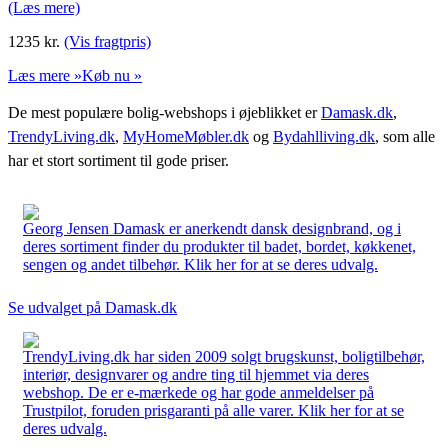
(Læs mere)
1235
kr.
(Vis fragtpris)
Læs mere »
Køb nu »
De mest populære bolig-webshops i øjeblikket er
Damask.dk
,
TrendyLiving.dk
,
MyHomeMøbler.dk
og
Bydahlliving.dk
, som alle
har et stort sortiment til gode priser.
Georg Jensen Damask er anerkendt dansk designbrand, og i
deres sortiment finder du produkter til badet, bordet, køkkenet,
sengen og andet tilbehør. Klik her for at se deres udvalg.
Se udvalget på Damask.dk
TrendyLiving.dk har siden 2009 solgt brugskunst, boligtilbehør,
interiør, designvarer og andre ting til hjemmet via deres
webshop. De er e-mærkede og har gode anmeldelser på
Trustpilot, foruden prisgaranti på alle varer. Klik her for at se
deres udvalg.