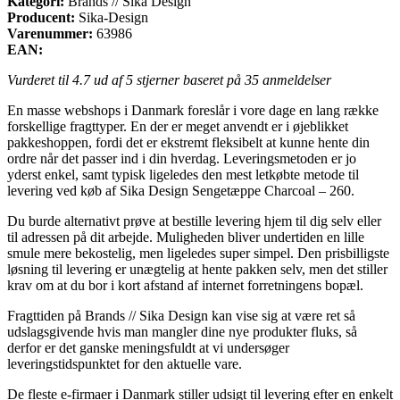
Kategori:
Brands // Sika Design
Producent:
Sika-Design
Varenummer:
63986
EAN:
Vurderet til
4.7
ud af 5 stjerner baseret på
35
anmeldelser
En masse webshops i Danmark foreslår i vore dage en lang række
forskellige fragttyper. En der er meget anvendt er i øjeblikket
pakkeshoppen, fordi det er ekstremt fleksibelt at kunne hente din
ordre når det passer ind i din hverdag. Leveringsmetoden er jo
yderst enkel, samt typisk ligeledes den mest letkøbte metode til
levering ved køb af Sika Design Sengetæppe Charcoal – 260.
Du burde alternativt prøve at bestille levering hjem til dig selv eller
til adressen på dit arbejde. Muligheden bliver undertiden en lille
smule mere bekostelig, men ligeledes super simpel. Den prisbilligste
løsning til levering er unægtelig at hente pakken selv, men det stiller
krav om at du bor i kort afstand af internet forretningens bopæl.
Fragttiden på Brands // Sika Design kan vise sig at være ret så
udslagsgivende hvis man mangler dine nye produkter fluks, så
derfor er det ganske meningsfuldt at vi undersøger
leveringstidspunktet for den aktuelle vare.
De fleste e-firmaer i Danmark stiller udsigt til levering efter en enkelt