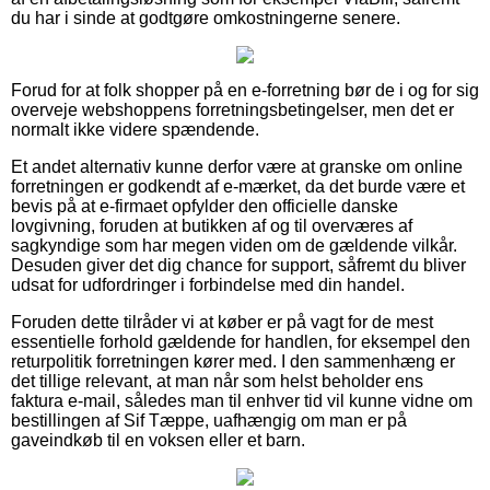
du har i sinde at godtgøre omkostningerne senere.
Forud for at folk shopper på en e-forretning bør de i og for sig
overveje webshoppens forretningsbetingelser, men det er
normalt ikke videre spændende.
Et andet alternativ kunne derfor være at granske om online
forretningen er godkendt af e-mærket, da det burde være et
bevis på at e-firmaet opfylder den officielle danske
lovgivning, foruden at butikken af og til overværes af
sagkyndige som har megen viden om de gældende vilkår.
Desuden giver det dig chance for support, såfremt du bliver
udsat for udfordringer i forbindelse med din handel.
Foruden dette tilråder vi at køber er på vagt for de mest
essentielle forhold gældende for handlen, for eksempel den
returpolitik forretningen kører med. I den sammenhæng er
det tillige relevant, at man når som helst beholder ens
faktura e-mail, således man til enhver tid vil kunne vidne om
bestillingen af Sif Tæppe, uafhængig om man er på
gaveindkøb til en voksen eller et barn.