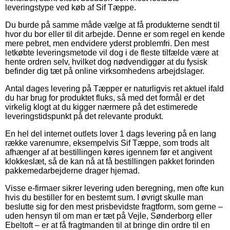
leveringstype ved køb af Sif Tæppe.
Du burde på samme måde vælge at få produkterne sendt til
hvor du bor eller til dit arbejde. Denne er som regel en kende
mere pebret, men endvidere yderst problemfri. Den mest
letkøbte leveringsmetode vil dog i de fleste tilfælde være at
hente ordren selv, hvilket dog nødvendiggør at du fysisk
befinder dig tæt på online virksomhedens arbejdslager.
Antal dages levering på Tæpper er naturligvis ret aktuel ifald
du har brug for produktet fluks, så med det formål er det
virkelig klogt at du kigger nærmere på det estimerede
leveringstidspunkt på det relevante produkt.
En hel del internet outlets lover 1 dags levering på en lang
række varenumre, eksempelvis Sif Tæppe, som trods alt
afhænger af at bestillingen køres igennem før et angivent
klokkeslæt, så de kan nå at få bestillingen pakket forinden
pakkemedarbejderne drager hjemad.
Visse e-firmaer sikrer levering uden beregning, men ofte kun
hvis du bestiller for en bestemt sum. I øvrigt skulle man
beslutte sig for den mest prisbevidste fragtform, som gerne –
uden hensyn til om man er tæt på Vejle, Sønderborg eller
Ebeltoft – er at få fragtmanden til at bringe din ordre til en