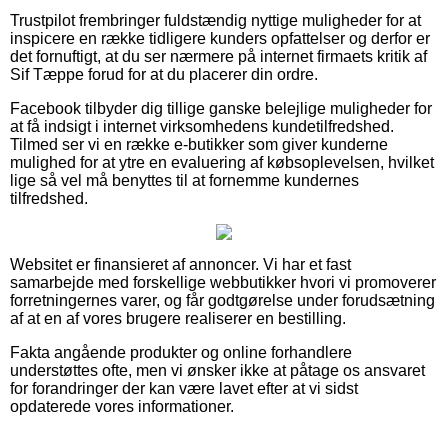
Trustpilot frembringer fuldstændig nyttige muligheder for at
inspicere en række tidligere kunders opfattelser og derfor er
det fornuftigt, at du ser nærmere på internet firmaets kritik af
Sif Tæppe forud for at du placerer din ordre.
Facebook tilbyder dig tillige ganske belejlige muligheder for
at få indsigt i internet virksomhedens kundetilfredshed.
Tilmed ser vi en række e-butikker som giver kunderne
mulighed for at ytre en evaluering af købsoplevelsen, hvilket
lige så vel må benyttes til at fornemme kundernes
tilfredshed.
Websitet er finansieret af annoncer. Vi har et fast
samarbejde med forskellige webbutikker hvori vi promoverer
forretningernes varer, og får godtgørelse under forudsætning
af at en af vores brugere realiserer en bestilling.
Fakta angående produkter og online forhandlere
understøttes ofte, men vi ønsker ikke at påtage os ansvaret
for forandringer der kan være lavet efter at vi sidst
opdaterede vores informationer.