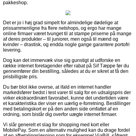
pakkeshop.
Det er jo i høj grad simpelt for almindelige dødelige at
prissammenligne fra flere netshops, og ergo har mange
online firmaer været tvunget til at stampe priserne på mange
af deres produkter – til juniorer, men også til mænd og
kvinder – drastisk, og endda nogle gange garantere portofri
levering.
Dog kan det immervæk vise sig gunstigt at udforske en
række internet foretagender efter rabat på Sif Tæppe før du
gennemfører din bestilling, således at du er sikret at få den
prisbilligste pris.
Du bør blot ikke overse, at ifald en internet handler
markedsfører bedst i test varer til salg for en udsalgspris der
virker ekstraordinært favorabel, kunne det undertiden være
et karakteristika der viser en uærlig e-forretning. Bestillinger
med betalingskort er på den anden side omfattet af en
ordning, som bistår dig overfor uægte internet firmaer.
Vi slår generelt et slag for shopping med kort eller
MobilePay. Som en alternativ mulighed kan du drage fordel
af en afbetalingsløsning som for eksempel ViaBill, såfremt