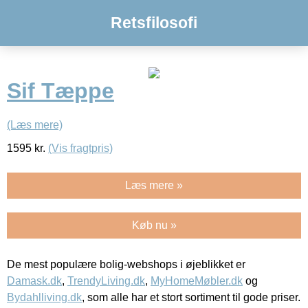
Retsfilosofi
Sif Tæppe
(Læs mere)
1595
kr.
(Vis fragtpris)
Læs mere »
Køb nu »
De mest populære bolig-webshops i øjeblikket er
Damask.dk
,
TrendyLiving.dk
,
MyHomeMøbler.dk
og
Bydahlliving.dk
, som alle har et stort sortiment til gode priser.