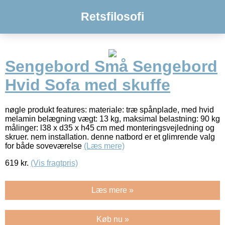
Retsfilosofi
Sengebord Små Sengebord
Hvid Sofa med skuffe
nøgle produkt features: materiale: træ spånplade, med hvid
melamin belægning vægt: 13 kg, maksimal belastning: 90 kg
målinger: l38 x d35 x h45 cm med monteringsvejledning og
skruer. nem installation. denne natbord er et glimrende valg
for både soveværelse
(Læs mere)
619
kr.
(Vis fragtpris)
Læs mere »
Køb nu »