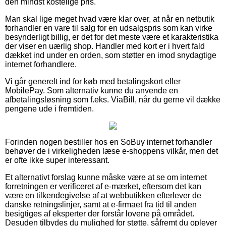
den mindst kostelige pris.
Man skal lige meget hvad være klar over, at når en netbutik
forhandler en vare til salg for en udsalgspris som kan virke
besynderligt billig, er det for det meste være et karakteristika
der viser en uærlig shop. Handler med kort er i hvert fald
dækket ind under en orden, som støtter en imod snydagtige
internet forhandlere.
Vi går generelt ind for køb med betalingskort eller
MobilePay. Som alternativ kunne du anvende en
afbetalingsløsning som f.eks. ViaBill, når du gerne vil dække
pengene ude i fremtiden.
Forinden nogen bestiller hos en SoBuy internet forhandler
behøver de i virkeligheden læse e-shoppens vilkår, men det
er ofte ikke super interessant.
Et alternativt forslag kunne måske være at se om internet
forretningen er verificeret af e-mærket, eftersom det kan
være en tilkendegivelse af at webbutikken efterlever de
danske retningslinjer, samt at e-firmaet fra tid til anden
besigtiges af eksperter der forstår lovene på området.
Desuden tilbydes du mulighed for støtte, såfremt du oplever