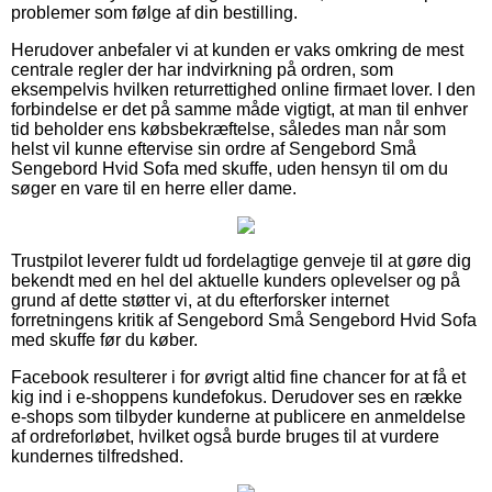
problemer som følge af din bestilling.
Herudover anbefaler vi at kunden er vaks omkring de mest
centrale regler der har indvirkning på ordren, som
eksempelvis hvilken returrettighed online firmaet lover. I den
forbindelse er det på samme måde vigtigt, at man til enhver
tid beholder ens købsbekræftelse, således man når som
helst vil kunne eftervise sin ordre af Sengebord Små
Sengebord Hvid Sofa med skuffe, uden hensyn til om du
søger en vare til en herre eller dame.
Trustpilot leverer fuldt ud fordelagtige genveje til at gøre dig
bekendt med en hel del aktuelle kunders oplevelser og på
grund af dette støtter vi, at du efterforsker internet
forretningens kritik af Sengebord Små Sengebord Hvid Sofa
med skuffe før du køber.
Facebook resulterer i for øvrigt altid fine chancer for at få et
kig ind i e-shoppens kundefokus. Derudover ses en række
e-shops som tilbyder kunderne at publicere en anmeldelse
af ordreforløbet, hvilket også burde bruges til at vurdere
kundernes tilfredshed.