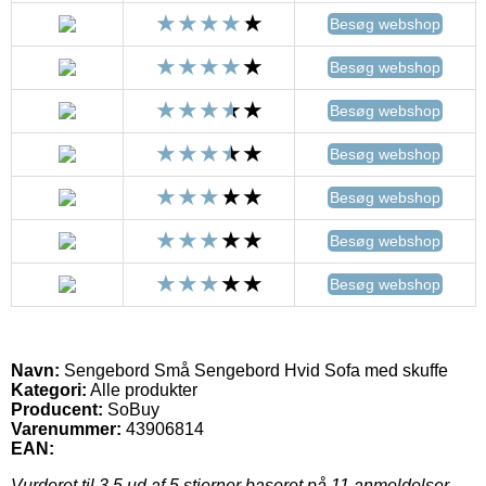
Besøg webshop
Besøg webshop
Besøg webshop
Besøg webshop
Besøg webshop
Besøg webshop
Besøg webshop
Navn:
Sengebord Små Sengebord Hvid Sofa med skuffe
Kategori:
Alle produkter
Producent:
SoBuy
Varenummer:
43906814
EAN:
Vurderet til
3.5
ud af 5 stjerner baseret på
11
anmeldelser