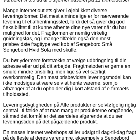
Mange internet outlets giver i øjeblikket diverse
leveringsformer. Det mest almindelige er for nærværende
levering til et afhentningssted, fordi det så giver dig god
fleksibilitet til at kunne afhente dine nye varer når du har
mulighed for det. Fragtformen er nemlig virkelig
gnidningsløs, og i mange tilfælde også den mest
prisbevidste fragttype ved køb af Sengebord Små
Sengebord Hvid Sofa med skuffe.
Du bør ydermere foretrække at vælge udbringning til din
adresse eller ud på dit arbejde. Fragtmetoden er gerne en
smule mindre prisbillig, men lige så vel særligt
overkommelig. Den mest prisbevidste leveringsmodel kan
ikke modsiges at være selv at hente varerne, som jo
afhænger af at du opholder dig i kort afstand af e-firmaets
tilholdssted.
Leveringsdygtigheden på Alle produkter er selvfølgelig rigtig
central i tilfælde af at man mangler produkterne omgående,
så med det formål er det særdeles afgørende at du ser
leveringstiden på det pågældende produkt.
En masse internet webshops stiller udsigt til dag-til-dag fragt
på de fleste af deres varenumre, eksempelvis Sengebord