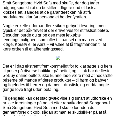
Små Sengebord Hvid Sofa med skuffe, der dog tager
udgangspunkt i at du bestiller tidligere end et fastsat
klokkeslæt, således at de garanteret kan nå at få
produkterne klar før personalet holder fyraften.
Nogle enkelte e-forhandlere sikrer gebyrfri levering, men
typisk er det påkrævet at der erhverves for et fastsat beløb.
Desuden burde du gribe den mest letkøbte
leveringsmulighed, som oftest – uanset om man er ved
Køge, Korsør eller Aars – vil være at få fragtmanden til at
køre ordren til et afhentningssted.
Det er i dag ekstremt fremkommeligt for folk at søge sig frem
til priser på diverse butikker på nettet, og til tak har de fleste
SoBuy online outlets ikke kunne lade være med at nedsætte
priserne på mange af deres produkter – til børn og babyer,
og ligeledes til herrer og damer – drastisk, og endda nogle
gange love fragt uden betaling.
Til gengæld kan det stadigvæk vise sig smart at udforske en
række forretninger på nettet efter rabatkoder på Sengebord
Små Sengebord Hvid Sofa med skuffe forinden du
gennemfører dit køb, sådan at man er skudsikker på at få