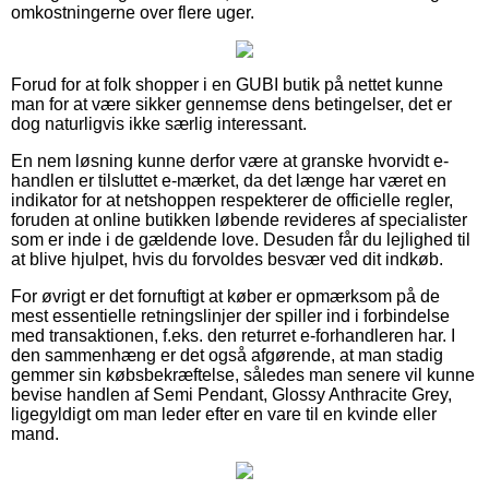
omkostningerne over flere uger.
Forud for at folk shopper i en GUBI butik på nettet kunne
man for at være sikker gennemse dens betingelser, det er
dog naturligvis ikke særlig interessant.
En nem løsning kunne derfor være at granske hvorvidt e-
handlen er tilsluttet e-mærket, da det længe har været en
indikator for at netshoppen respekterer de officielle regler,
foruden at online butikken løbende revideres af specialister
som er inde i de gældende love. Desuden får du lejlighed til
at blive hjulpet, hvis du forvoldes besvær ved dit indkøb.
For øvrigt er det fornuftigt at køber er opmærksom på de
mest essentielle retningslinjer der spiller ind i forbindelse
med transaktionen, f.eks. den returret e-forhandleren har. I
den sammenhæng er det også afgørende, at man stadig
gemmer sin købsbekræftelse, således man senere vil kunne
bevise handlen af Semi Pendant, Glossy Anthracite Grey,
ligegyldigt om man leder efter en vare til en kvinde eller
mand.