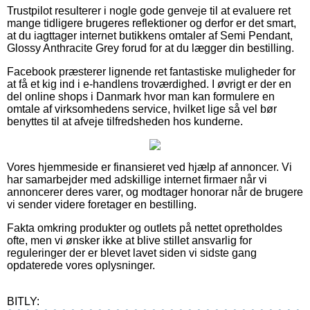
Trustpilot resulterer i nogle gode genveje til at evaluere ret
mange tidligere brugeres reflektioner og derfor er det smart,
at du iagttager internet butikkens omtaler af Semi Pendant,
Glossy Anthracite Grey forud for at du lægger din bestilling.
Facebook præsterer lignende ret fantastiske muligheder for
at få et kig ind i e-handlens troværdighed. I øvrigt er der en
del online shops i Danmark hvor man kan formulere en
omtale af virksomhedens service, hvilket lige så vel bør
benyttes til at afveje tilfredsheden hos kunderne.
Vores hjemmeside er finansieret ved hjælp af annoncer. Vi
har samarbejder med adskillige internet firmaer når vi
annoncerer deres varer, og modtager honorar når de brugere
vi sender videre foretager en bestilling.
Fakta omkring produkter og outlets på nettet opretholdes
ofte, men vi ønsker ikke at blive stillet ansvarlig for
reguleringer der er blevet lavet siden vi sidste gang
opdaterede vores oplysninger.
BITLY: