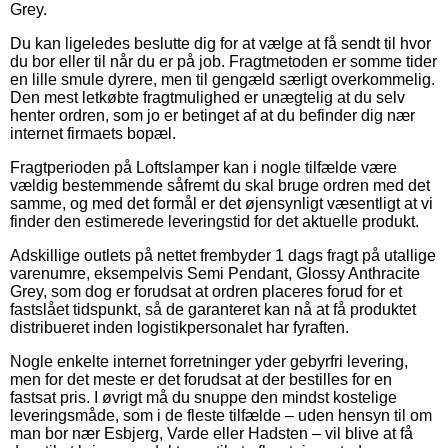
Grey.
Du kan ligeledes beslutte dig for at vælge at få sendt til hvor
du bor eller til når du er på job. Fragtmetoden er somme tider
en lille smule dyrere, men til gengæld særligt overkommelig.
Den mest letkøbte fragtmulighed er unægtelig at du selv
henter ordren, som jo er betinget af at du befinder dig nær
internet firmaets bopæl.
Fragtperioden på Loftslamper kan i nogle tilfælde være
vældig bestemmende såfremt du skal bruge ordren med det
samme, og med det formål er det øjensynligt væsentligt at vi
finder den estimerede leveringstid for det aktuelle produkt.
Adskillige outlets på nettet frembyder 1 dags fragt på utallige
varenumre, eksempelvis Semi Pendant, Glossy Anthracite
Grey, som dog er forudsat at ordren placeres forud for et
fastslået tidspunkt, så de garanteret kan nå at få produktet
distribueret inden logistikpersonalet har fyraften.
Nogle enkelte internet forretninger yder gebyrfri levering,
men for det meste er det forudsat at der bestilles for en
fastsat pris. I øvrigt må du snuppe den mindst kostelige
leveringsmåde, som i de fleste tilfælde – uden hensyn til om
man bor nær Esbjerg, Varde eller Hadsten – vil blive at få