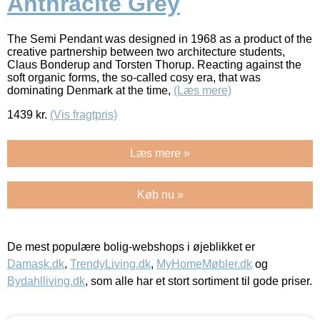
Anthracite Grey
The Semi Pendant was designed in 1968 as a product of the
creative partnership between two architecture students,
Claus Bonderup and Torsten Thorup. Reacting against the
soft organic forms, the so-called cosy era, that was
dominating Denmark at the time,
(Læs mere)
1439
kr.
(Vis fragtpris)
Læs mere »
Køb nu »
De mest populære bolig-webshops i øjeblikket er
Damask.dk
,
TrendyLiving.dk
,
MyHomeMøbler.dk
og
Bydahlliving.dk
, som alle har et stort sortiment til gode priser.