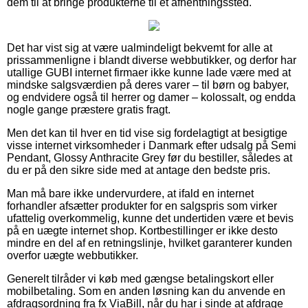
dem til at bringe produkterne til et afhentningssted.
Det har vist sig at være ualmindeligt bekvemt for alle at
prissammenligne i blandt diverse webbutikker, og derfor har
utallige GUBI internet firmaer ikke kunne lade være med at
mindske salgsværdien på deres varer – til børn og babyer,
og endvidere også til herrer og damer – kolossalt, og endda
nogle gange præstere gratis fragt.
Men det kan til hver en tid vise sig fordelagtigt at besigtige
visse internet virksomheder i Danmark efter udsalg på Semi
Pendant, Glossy Anthracite Grey før du bestiller, således at
du er på den sikre side med at antage den bedste pris.
Man må bare ikke undervurdere, at ifald en internet
forhandler afsætter produkter for en salgspris som virker
ufattelig overkommelig, kunne det undertiden være et bevis
på en uægte internet shop. Kortbestillinger er ikke desto
mindre en del af en retningslinje, hvilket garanterer kunden
overfor uægte webbutikker.
Generelt tilråder vi køb med gængse betalingskort eller
mobilbetaling. Som en anden løsning kan du anvende en
afdragsordning fra fx ViaBill, når du har i sinde at afdrage