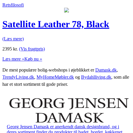
Retsfilosofi
Satellite Leather 78, Black
(Læs mere)
2395
kr.
(Vis fragtpris)
Læs mere »
Køb nu »
De mest populære bolig-webshops i øjeblikket er
Damask.dk
,
TrendyLiving.dk
,
MyHomeMøbler.dk
og
Bydahlliving.dk
, som alle
har et stort sortiment til gode priser.
Georg Jensen Damask er anerkendt dansk designbrand, og i
deres sortiment finder du produkter til badet, bordet, køkkenet,