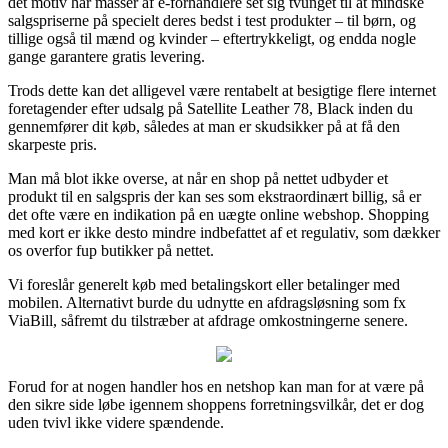
det motiv har masser af e-forhandlere set sig tvunget til at mindske
salgspriserne på specielt deres bedst i test produkter – til børn, og
tillige også til mænd og kvinder – eftertrykkeligt, og endda nogle
gange garantere gratis levering.
Trods dette kan det alligevel være rentabelt at besigtige flere internet
foretagender efter udsalg på Satellite Leather 78, Black inden du
gennemfører dit køb, således at man er skudsikker på at få den
skarpeste pris.
Man må blot ikke overse, at når en shop på nettet udbyder et
produkt til en salgspris der kan ses som ekstraordinært billig, så er
det ofte være en indikation på en uægte online webshop. Shopping
med kort er ikke desto mindre indbefattet af et regulativ, som dækker
os overfor fup butikker på nettet.
Vi foreslår generelt køb med betalingskort eller betalinger med
mobilen. Alternativt burde du udnytte en afdragsløsning som fx
ViaBill, såfremt du tilstræber at afdrage omkostningerne senere.
Forud for at nogen handler hos en netshop kan man for at være på
den sikre side løbe igennem shoppens forretningsvilkår, det er dog
uden tvivl ikke videre spændende.