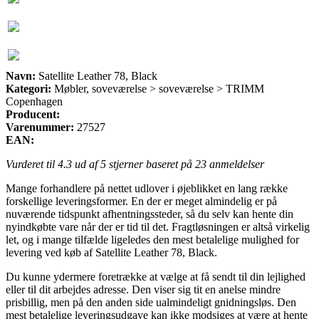
Navn:
Satellite Leather 78, Black
Kategori:
Møbler, soveværelse > soveværelse > TRIMM
Copenhagen
Producent:
Varenummer:
27527
EAN:
Vurderet til
4.3
ud af 5 stjerner baseret på
23
anmeldelser
Mange forhandlere på nettet udlover i øjeblikket en lang række
forskellige leveringsformer. En der er meget almindelig er på
nuværende tidspunkt afhentningssteder, så du selv kan hente din
nyindkøbte vare når der er tid til det. Fragtløsningen er altså virkelig
let, og i mange tilfælde ligeledes den mest betalelige mulighed for
levering ved køb af Satellite Leather 78, Black.
Du kunne ydermere foretrække at vælge at få sendt til din lejlighed
eller til dit arbejdes adresse. Den viser sig tit en anelse mindre
prisbillig, men på den anden side ualmindeligt gnidningsløs. Den
mest betalelige leveringsudgave kan ikke modsiges at være at hente