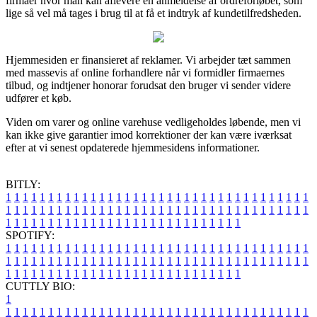
firmaer hvor man kan aflevere en anmeldelse af ordreforløbet, som
lige så vel må tages i brug til at få et indtryk af kundetilfredsheden.
Hjemmesiden er finansieret af reklamer. Vi arbejder tæt sammen
med massevis af online forhandlere når vi formidler firmaernes
tilbud, og indtjener honorar forudsat den bruger vi sender videre
udfører et køb.
Viden om varer og online varehuse vedligeholdes løbende, men vi
kan ikke give garantier imod korrektioner der kan være iværksat
efter at vi senest opdaterede hjemmesidens informationer.
BITLY:
1
1
1
1
1
1
1
1
1
1
1
1
1
1
1
1
1
1
1
1
1
1
1
1
1
1
1
1
1
1
1
1
1
1
1
1
1
1
1
1
1
1
1
1
1
1
1
1
1
1
1
1
1
1
1
1
1
1
1
1
1
1
1
1
1
1
1
1
1
1
1
1
1
1
1
1
1
1
1
1
1
1
1
1
1
1
1
1
1
1
1
1
1
1
1
1
1
1
1
1
SPOTIFY:
1
1
1
1
1
1
1
1
1
1
1
1
1
1
1
1
1
1
1
1
1
1
1
1
1
1
1
1
1
1
1
1
1
1
1
1
1
1
1
1
1
1
1
1
1
1
1
1
1
1
1
1
1
1
1
1
1
1
1
1
1
1
1
1
1
1
1
1
1
1
1
1
1
1
1
1
1
1
1
1
1
1
1
1
1
1
1
1
1
1
1
1
1
1
1
1
1
1
1
1
CUTTLY BIO:
1
1
1
1
1
1
1
1
1
1
1
1
1
1
1
1
1
1
1
1
1
1
1
1
1
1
1
1
1
1
1
1
1
1
1
1
1