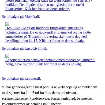
Deres prismatch gælder både på webshoppen og i deres 37
butikker. De tilbyder desuden muligheden for rentefri
finansiering. Klik her for at se deres udvalg.
Se udvalget på Møblér.dk
Hos LuxoLiving.dk finder du brugskunst, interiør og
boligindretning. De er godkendt af E-mærket og har flotte
anmeldelser på Trustpilot. Levering sker næste dag ved
bestilling inden kl. 15. Klik her for at se deres udvalg.
Se udvalget på LuxoLiving.dk
Lepong.dk er en danskejet netbutik med møbler og lamper til
bolig, have og fritid. Klik her for at se deres udvalg.
Se udvalget på Lepong.dk
Vi har gennemgået de mest populære webshops og anmeldt dem
med stjerner fra 1 til 5 ud fra bl.a. deres prisniveau,
sortimentstørrelse, kundeservice, brugervenlighed, betingelser,
leveringsformer og betalingsmuligheder.