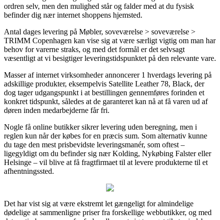
ordren selv, men den mulighed står og falder med at du fysisk
befinder dig nær internet shoppens hjemsted.
Antal dages levering på Møbler, soveværelse > soveværelse >
TRIMM Copenhagen kan vise sig at være særligt vigtig om man har
behov for varerne straks, og med det formål er det selvsagt
væsentligt at vi besigtiger leveringstidspunktet på den relevante vare.
Masser af internet virksomheder annoncerer 1 hverdags levering på
adskillige produkter, eksempelvis Satellite Leather 78, Black, der
dog tager udgangspunkt i at bestillingen gennemføres forinden et
konkret tidspunkt, således at de garanteret kan nå at få varen ud af
døren inden medarbejderne får fri.
Nogle få online butikker sikrer levering uden beregning, men i
reglen kun når der købes for en præcis sum. Som alternativ kunne
du tage den mest prisbevidste leveringsmanér, som oftest –
ligegyldigt om du befinder sig nær Kolding, Nykøbing Falster eller
Helsinge – vil blive at få fragtfirmaet til at levere produkterne til et
afhentningssted.
Det har vist sig at være ekstremt let gængeligt for almindelige
dødelige at sammenligne priser fra forskellige webbutikker, og med