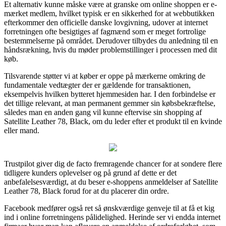
Et alternativ kunne måske være at granske om online shoppen er e-
mærket medlem, hvilket typisk er en sikkerhed for at webbutikken
efterkommer den officielle danske lovgivning, udover at internet
forretningen ofte besigtiges af fagmænd som er meget fortrolige
bestemmelserne på området. Derudover tilbydes du anledning til en
håndsrækning, hvis du møder problemstillinger i processen med dit
køb.
Tilsvarende støtter vi at køber er oppe på mærkerne omkring de
fundamentale vedtægter der er gældende for transaktionen,
eksempelvis hvilken bytteret hjemmesiden har. I den forbindelse er
det tillige relevant, at man permanent gemmer sin købsbekræftelse,
således man en anden gang vil kunne eftervise sin shopping af
Satellite Leather 78, Black, om du leder efter et produkt til en kvinde
eller mand.
Trustpilot giver dig de facto fremragende chancer for at sondere flere
tidligere kunders oplevelser og på grund af dette er det
anbefalelsesværdigt, at du beser e-shoppens anmeldelser af Satellite
Leather 78, Black forud for at du placerer din ordre.
Facebook medfører også ret så ønskværdige genveje til at få et kig
ind i online forretningens pålidelighed. Herinde ser vi endda internet