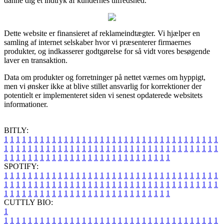
danne dig et indtryk af kundernes tilfredshed.
Dette website er finansieret af reklameindtægter. Vi hjælper en
samling af internet selskaber hvor vi præsenterer firmaernes
produkter, og indkasserer godtgørelse for så vidt vores besøgende
laver en transaktion.
Data om produkter og forretninger på nettet værnes om hyppigt,
men vi ønsker ikke at blive stillet ansvarlig for korrektioner der
potentielt er implementeret siden vi senest opdaterede websitets
informationer.
BITLY:
1
1
1
1
1
1
1
1
1
1
1
1
1
1
1
1
1
1
1
1
1
1
1
1
1
1
1
1
1
1
1
1
1
1
1
1
1
1
1
1
1
1
1
1
1
1
1
1
1
1
1
1
1
1
1
1
1
1
1
1
1
1
1
1
1
1
1
1
1
1
1
1
1
1
1
1
1
1
1
1
1
1
1
1
1
1
1
1
1
1
1
1
1
1
1
1
1
1
1
1
SPOTIFY:
1
1
1
1
1
1
1
1
1
1
1
1
1
1
1
1
1
1
1
1
1
1
1
1
1
1
1
1
1
1
1
1
1
1
1
1
1
1
1
1
1
1
1
1
1
1
1
1
1
1
1
1
1
1
1
1
1
1
1
1
1
1
1
1
1
1
1
1
1
1
1
1
1
1
1
1
1
1
1
1
1
1
1
1
1
1
1
1
1
1
1
1
1
1
1
1
1
1
1
1
CUTTLY BIO:
1
1
1
1
1
1
1
1
1
1
1
1
1
1
1
1
1
1
1
1
1
1
1
1
1
1
1
1
1
1
1
1
1
1
1
1
1