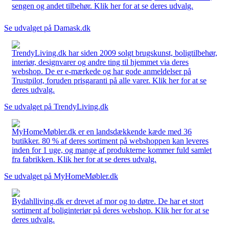
sengen og andet tilbehør. Klik her for at se deres udvalg.
Se udvalget på Damask.dk
TrendyLiving.dk har siden 2009 solgt brugskunst, boligtilbehør,
interiør, designvarer og andre ting til hjemmet via deres
webshop. De er e-mærkede og har gode anmeldelser på
Trustpilot, foruden prisgaranti på alle varer. Klik her for at se
deres udvalg.
Se udvalget på TrendyLiving.dk
MyHomeMøbler.dk er en landsdækkende kæde med 36
butikker. 80 % af deres sortiment på webshoppen kan leveres
inden for 1 uge, og mange af produkterne kommer fuld samlet
fra fabrikken. Klik her for at se deres udvalg.
Se udvalget på MyHomeMøbler.dk
Bydahlliving.dk er drevet af mor og to døtre. De har et stort
sortiment af boliginteriør på deres webshop. Klik her for at se
deres udvalg.