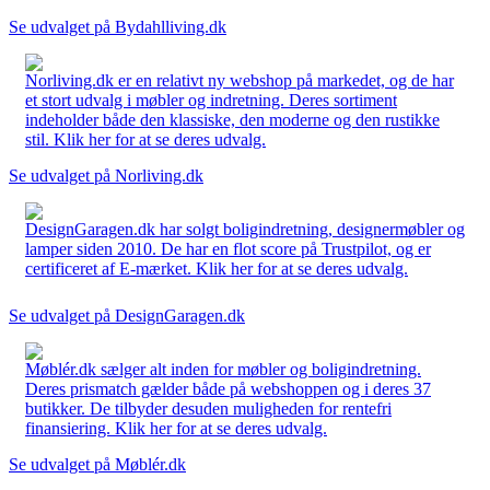
Se udvalget på Bydahlliving.dk
Norliving.dk er en relativt ny webshop på markedet, og de har
et stort udvalg i møbler og indretning. Deres sortiment
indeholder både den klassiske, den moderne og den rustikke
stil. Klik her for at se deres udvalg.
Se udvalget på Norliving.dk
DesignGaragen.dk har solgt boligindretning, designermøbler og
lamper siden 2010. De har en flot score på Trustpilot, og er
certificeret af E-mærket. Klik her for at se deres udvalg.
Se udvalget på DesignGaragen.dk
Møblér.dk sælger alt inden for møbler og boligindretning.
Deres prismatch gælder både på webshoppen og i deres 37
butikker. De tilbyder desuden muligheden for rentefri
finansiering. Klik her for at se deres udvalg.
Se udvalget på Møblér.dk