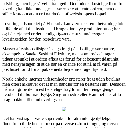
prisbillig, men lige så vel ultra ligetil. Den mindst kostelige form for
levering kan ikke modsiges at være selv at hente ordren, men det
stiller krav om at du er i nærheden af webshoppens bopæl.
Leveringstidspunktet på Filetkniv kan være ekstremt betydningsfuld
i tilfælde af at du absolut skal bruge dine nye produkter nu og her,
og i det øjemed er det nemlig afgørende at vi undersøger
leveringstiden for den respektive vare.
Masser af e-shops tilsiger 1 dags fragt på adskillige varenumre,
eksempelvis Satake Sashimi Filetkniv, men som trods alt tager
udgangspunkt i at ordren aflægges forud for et bestemt tidspunkt,
med hensynstagen til at de har en chance for at nå at få varen på
posthuset forud for at pakkemedarbejderne drager hjemad.
Nogle enkelte internet virksomheder præsterer fragt uden betaling,
men oftest afkræver det at man handler for en bestemt sum. Desuden
må man gribe den mest betalelige fragtform, der mange gange –
hvad end du bor nær Køge, Smørumnedre eller Hammel – er at få
bragt pakken til et udleveringssted.
Det har vist sig at være super enkelt for almindelige dødelige at
finde frem til de bedste priser på diverse e-forretninger, og derved