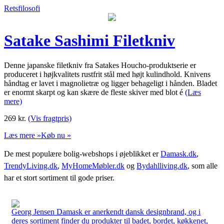
Retsfilosofi
Satake Sashimi Filetkniv
Denne japanske filetkniv fra Satakes Houcho-produktserie er
produceret i højkvalitets rustfrit stål med højt kulindhold. Knivens
håndtag er lavet i magnolietræ og ligger behageligt i hånden. Bladet
er enormt skarpt og kan skære de fleste skiver med blot é
(Læs
mere)
269
kr.
(Vis fragtpris)
Læs mere »
Køb nu »
De mest populære bolig-webshops i øjeblikket er
Damask.dk
,
TrendyLiving.dk
,
MyHomeMøbler.dk
og
Bydahlliving.dk
, som alle
har et stort sortiment til gode priser.
Georg Jensen Damask er anerkendt dansk designbrand, og i
deres sortiment finder du produkter til badet, bordet, køkkenet,