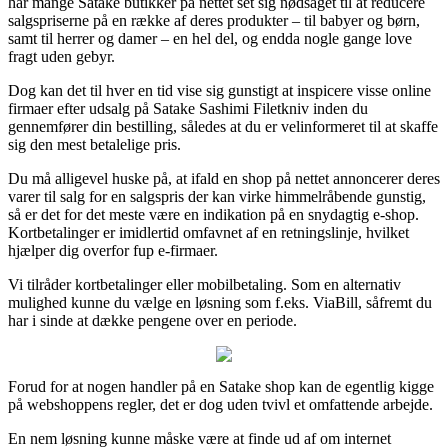
har mange Satake butikker på nettet set sig nødsaget til at reducere
salgspriserne på en række af deres produkter – til babyer og børn,
samt til herrer og damer – en hel del, og endda nogle gange love
fragt uden gebyr.
Dog kan det til hver en tid vise sig gunstigt at inspicere visse online
firmaer efter udsalg på Satake Sashimi Filetkniv inden du
gennemfører din bestilling, således at du er velinformeret til at skaffe
sig den mest betalelige pris.
Du må alligevel huske på, at ifald en shop på nettet annoncerer deres
varer til salg for en salgspris der kan virke himmelråbende gunstig,
så er det for det meste være en indikation på en snydagtig e-shop.
Kortbetalinger er imidlertid omfavnet af en retningslinje, hvilket
hjælper dig overfor fup e-firmaer.
Vi tilråder kortbetalinger eller mobilbetaling. Som en alternativ
mulighed kunne du vælge en løsning som f.eks. ViaBill, såfremt du
har i sinde at dække pengene over en periode.
Forud for at nogen handler på en Satake shop kan de egentlig kigge
på webshoppens regler, det er dog uden tvivl et omfattende arbejde.
En nem løsning kunne måske være at finde ud af om internet