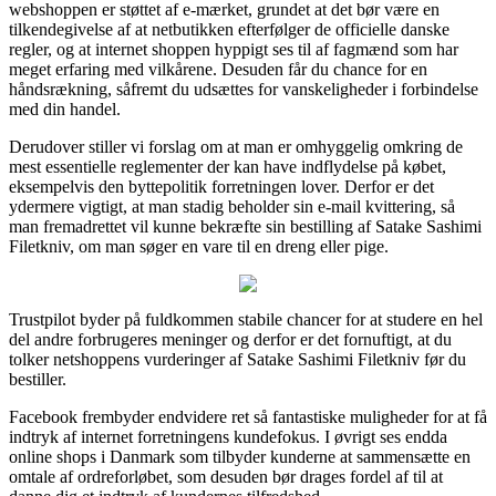
webshoppen er støttet af e-mærket, grundet at det bør være en
tilkendegivelse af at netbutikken efterfølger de officielle danske
regler, og at internet shoppen hyppigt ses til af fagmænd som har
meget erfaring med vilkårene. Desuden får du chance for en
håndsrækning, såfremt du udsættes for vanskeligheder i forbindelse
med din handel.
Derudover stiller vi forslag om at man er omhyggelig omkring de
mest essentielle reglementer der kan have indflydelse på købet,
eksempelvis den byttepolitik forretningen lover. Derfor er det
ydermere vigtigt, at man stadig beholder sin e-mail kvittering, så
man fremadrettet vil kunne bekræfte sin bestilling af Satake Sashimi
Filetkniv, om man søger en vare til en dreng eller pige.
Trustpilot byder på fuldkommen stabile chancer for at studere en hel
del andre forbrugeres meninger og derfor er det fornuftigt, at du
tolker netshoppens vurderinger af Satake Sashimi Filetkniv før du
bestiller.
Facebook frembyder endvidere ret så fantastiske muligheder for at få
indtryk af internet forretningens kundefokus. I øvrigt ses endda
online shops i Danmark som tilbyder kunderne at sammensætte en
omtale af ordreforløbet, som desuden bør drages fordel af til at