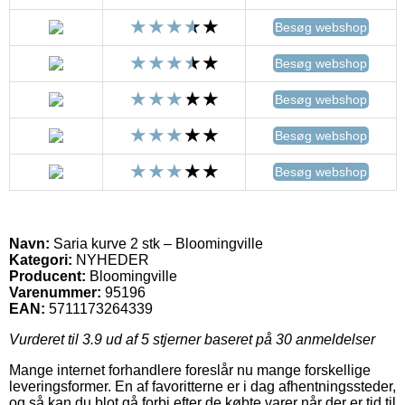
Besøg webshop
Besøg webshop
Besøg webshop
Besøg webshop
Besøg webshop
Navn:
Saria kurve 2 stk – Bloomingville
Kategori:
NYHEDER
Producent:
Bloomingville
Varenummer:
95196
EAN:
5711173264339
Vurderet til
3.9
ud af 5 stjerner baseret på
30
anmeldelser
Mange internet forhandlere foreslår nu mange forskellige
leveringsformer. En af favoritterne er i dag afhentningssteder,
og så kan du blot gå forbi efter de købte varer når der er tid til