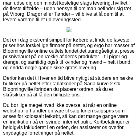
man udse dig den mindst kostelige slags levering, hvilket i
de fleste tilfælde – uden hensyn til om man befinder sig tæt
på Viborg, Dragør eller Tønder – vil blive at få dem til at
levere varerne til et udleveringssted.
Det er i dag ekstremt simpelt for købere at finde de laveste
priser hos forskellige firmaer på nettet, og ergo har masser af
Bloomingville online outlets fundet det uundgåeligt at presse
prisniveauet på en række af deres produkter – til piger og
drenge, og samtidig også til kvinder og mænd – helt i bund,
og endda nogle gange sikre gratis levering.
Derfor kan det til hver en tid blive nyttigt at studere en række
butikker på nettet efter rabatkoder på Saria kurve 2 stk –
Bloomingville forinden du placerer ordren, så du er
skråsikker på at få den billigste pris.
Du bør lige meget hvad ikke overse, at når en online
webshop forhandler en vare til salg for en salgspris som
anses for kolossalt letkøbt, så kan det mange gange være
en indikation på en svindel internet butik. Kortbetalinger er
heldigvis inkluderet i en orden, der assisterer os overfor
snydagtige forretninger på nettet.