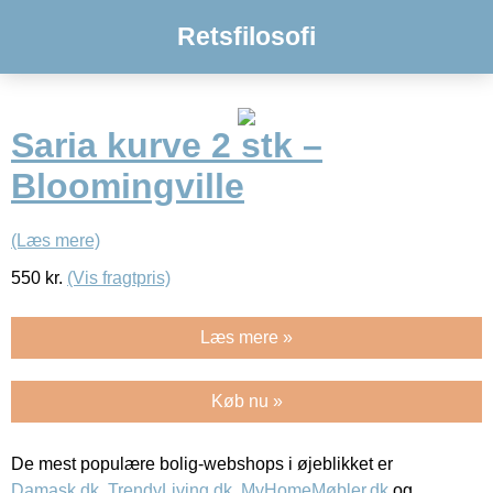
Retsfilosofi
Saria kurve 2 stk –
Bloomingville
(Læs mere)
550
kr.
(Vis fragtpris)
Læs mere »
Køb nu »
De mest populære bolig-webshops i øjeblikket er
Damask.dk
,
TrendyLiving.dk
,
MyHomeMøbler.dk
og