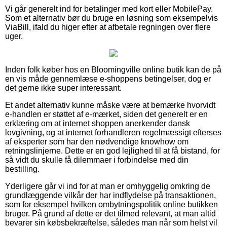
Vi går generelt ind for betalinger med kort eller MobilePay.
Som et alternativ bør du bruge en løsning som eksempelvis
ViaBill, ifald du higer efter at afbetale regningen over flere
uger.
Inden folk køber hos en Bloomingville online butik kan de på
en vis måde gennemlæse e-shoppens betingelser, dog er
det gerne ikke super interessant.
Et andet alternativ kunne måske være at bemærke hvorvidt
e-handlen er støttet af e-mærket, siden det generelt er en
erklæring om at internet shoppen anerkender dansk
lovgivning, og at internet forhandleren regelmæssigt efterses
af eksperter som har den nødvendige knowhow om
retningslinjerne. Dette er en god lejlighed til at få bistand, for
så vidt du skulle få dilemmaer i forbindelse med din
bestilling.
Yderligere går vi ind for at man er omhyggelig omkring de
grundlæggende vilkår der har indflydelse på transaktionen,
som for eksempel hvilken ombytningspolitik online butikken
bruger. På grund af dette er det tilmed relevant, at man altid
bevarer sin købsbekræftelse, således man når som helst vil