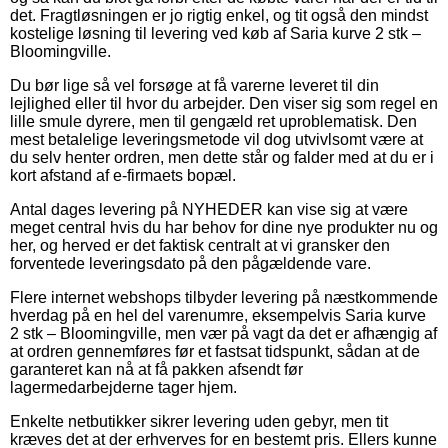
det. Fragtløsningen er jo rigtig enkel, og tit også den mindst
kostelige løsning til levering ved køb af Saria kurve 2 stk –
Bloomingville.
Du bør lige så vel forsøge at få varerne leveret til din
lejlighed eller til hvor du arbejder. Den viser sig som regel en
lille smule dyrere, men til gengæld ret uproblematisk. Den
mest betalelige leveringsmetode vil dog utvivlsomt være at
du selv henter ordren, men dette står og falder med at du er i
kort afstand af e-firmaets bopæl.
Antal dages levering på NYHEDER kan vise sig at være
meget central hvis du har behov for dine nye produkter nu og
her, og herved er det faktisk centralt at vi gransker den
forventede leveringsdato på den pågældende vare.
Flere internet webshops tilbyder levering på næstkommende
hverdag på en hel del varenumre, eksempelvis Saria kurve
2 stk – Bloomingville, men vær på vagt da det er afhængig af
at ordren gennemføres før et fastsat tidspunkt, sådan at de
garanteret kan nå at få pakken afsendt før
lagermedarbejderne tager hjem.
Enkelte netbutikker sikrer levering uden gebyr, men tit
kræves det at der erhverves for en bestemt pris. Ellers kunne