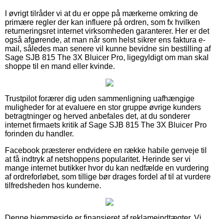
I øvrigt tilråder vi at du er oppe på mærkerne omkring de
primære regler der kan influere på ordren, som fx hvilken
returneringsret internet virksomheden garanterer. Her er det
også afgørende, at man når som helst sikrer ens faktura e-
mail, således man senere vil kunne bevidne sin bestilling af
Sage SJB 815 The 3X Bluicer Pro, ligegyldigt om man skal
shoppe til en mand eller kvinde.
Trustpilot forærer dig uden sammenligning uafhængige
muligheder for at evaluere en stor gruppe øvrige kunders
betragtninger og herved anbefales det, at du sonderer
internet firmaets kritik af Sage SJB 815 The 3X Bluicer Pro
forinden du handler.
Facebook præsterer endvidere en række habile genveje til
at få indtryk af netshoppens popularitet. Herinde ser vi
mange internet butikker hvor du kan nedfælde en vurdering
af ordreforløbet, som tillige bør drages fordel af til at vurdere
tilfredsheden hos kunderne.
Denne hjemmeside er finansieret af reklameindtægter. Vi