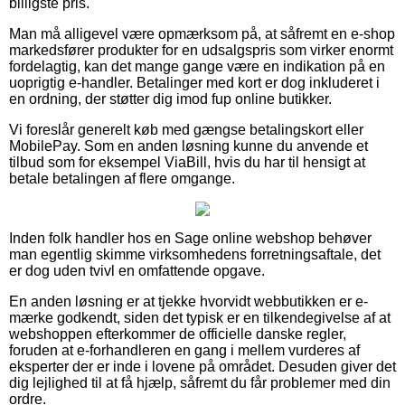
billigste pris.
Man må alligevel være opmærksom på, at såfremt en e-shop
markedsfører produkter for en udsalgspris som virker enormt
fordelagtig, kan det mange gange være en indikation på en
uoprigtig e-handler. Betalinger med kort er dog inkluderet i
en ordning, der støtter dig imod fup online butikker.
Vi foreslår generelt køb med gængse betalingskort eller
MobilePay. Som en anden løsning kunne du anvende et
tilbud som for eksempel ViaBill, hvis du har til hensigt at
betale betalingen af flere omgange.
Inden folk handler hos en Sage online webshop behøver
man egentlig skimme virksomhedens forretningsaftale, det
er dog uden tvivl en omfattende opgave.
En anden løsning er at tjekke hvorvidt webbutikken er e-
mærke godkendt, siden det typisk er en tilkendegivelse af at
webshoppen efterkommer de officielle danske regler,
foruden at e-forhandleren en gang i mellem vurderes af
eksperter der er inde i lovene på området. Desuden giver det
dig lejlighed til at få hjælp, såfremt du får problemer med din
ordre.