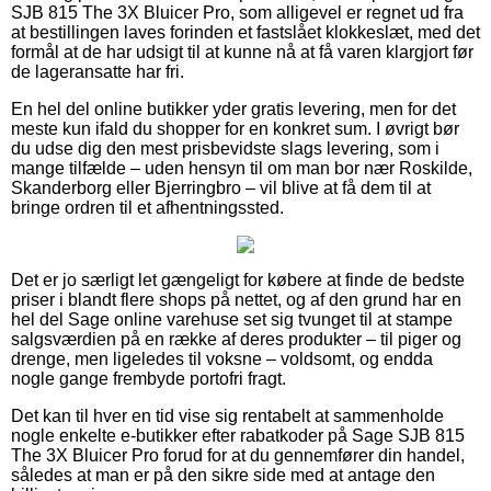
SJB 815 The 3X Bluicer Pro, som alligevel er regnet ud fra
at bestillingen laves forinden et fastslået klokkeslæt, med det
formål at de har udsigt til at kunne nå at få varen klargjort før
de lageransatte har fri.
En hel del online butikker yder gratis levering, men for det
meste kun ifald du shopper for en konkret sum. I øvrigt bør
du udse dig den mest prisbevidste slags levering, som i
mange tilfælde – uden hensyn til om man bor nær Roskilde,
Skanderborg eller Bjerringbro – vil blive at få dem til at
bringe ordren til et afhentningssted.
Det er jo særligt let gængeligt for købere at finde de bedste
priser i blandt flere shops på nettet, og af den grund har en
hel del Sage online varehuse set sig tvunget til at stampe
salgsværdien på en række af deres produkter – til piger og
drenge, men ligeledes til voksne – voldsomt, og endda
nogle gange frembyde portofri fragt.
Det kan til hver en tid vise sig rentabelt at sammenholde
nogle enkelte e-butikker efter rabatkoder på Sage SJB 815
The 3X Bluicer Pro forud for at du gennemfører din handel,
således at man er på den sikre side med at antage den