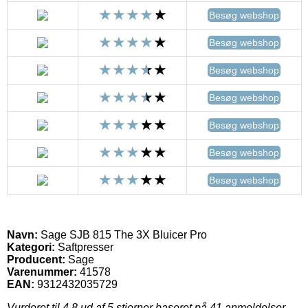
Besøg webshop
Besøg webshop
Besøg webshop
Besøg webshop
Besøg webshop
Besøg webshop
Besøg webshop
Navn:
Sage SJB 815 The 3X Bluicer Pro
Kategori:
Saftpresser
Producent:
Sage
Varenummer:
41578
EAN:
9312432035729
Vurderet til
4.8
ud af 5 stjerner baseret på
41
anmeldelser