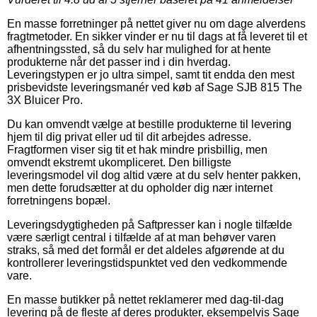
En masse forretninger på nettet giver nu om dage alverdens
fragtmetoder. En sikker vinder er nu til dags at få leveret til et
afhentningssted, så du selv har mulighed for at hente
produkterne når det passer ind i din hverdag.
Leveringstypen er jo ultra simpel, samt tit endda den mest
prisbevidste leveringsmanér ved køb af Sage SJB 815 The
3X Bluicer Pro.
Du kan omvendt vælge at bestille produkterne til levering
hjem til dig privat eller ud til dit arbejdes adresse.
Fragtformen viser sig tit et hak mindre prisbillig, men
omvendt ekstremt ukompliceret. Den billigste
leveringsmodel vil dog altid være at du selv henter pakken,
men dette forudsætter at du opholder dig nær internet
forretningens bopæl.
Leveringsdygtigheden på Saftpresser kan i nogle tilfælde
være særligt central i tilfælde af at man behøver varen
straks, så med det formål er det aldeles afgørende at du
kontrollerer leveringstidspunktet ved den vedkommende
vare.
En masse butikker på nettet reklamerer med dag-til-dag
levering på de fleste af deres produkter, eksempelvis Sage