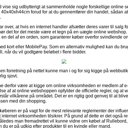
id vise sig udbytterigt at sammenholde nogle forskellige online s
 40x40xh44cm forud for at du gennemfører din handel, sådan at du
.
r over, at hvis en internet handler afsætter deres varer til salg f
bør det for det meste være et tegn på en uægte online webshop.
s en del af en orden, som garanterer køber overfor svindlende on
med kort eller MobilePay. Som en alternativ mulighed kan du br
ll, når du vil godtgøre beløbet i flere bidder.
en forretning på nettet kunne man i og for sig kigge på webbutik
lig sjovt.
unne derfor være at kigge om online virksomheden er medlem af 
else af at online webshoppen opfylder de officielle regler, og at
rstår vilkårene på området. Det er en rigtig god genvej til at blive
essen med din shopping.
køberen er på vagt for de mest relevante reglementer der influere
 internet virksomheden tilsikrer. På grund af dette er det også re
ledes man fremadrettet vil kunne vidne om købet af Rullebord, 
u er på udkig efter produkter til en kvinde eller mand.