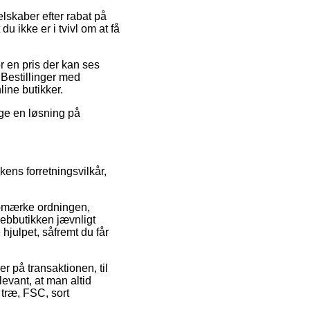
elskaber efter rabat på
 ikke er i tvivl om at få
or en pris der kan ses
 Bestillinger med
line butikker.
uge en løsning på
kens forretningsvilkår,
e-mærke ordningen,
 webbutikken jævnligt
 hjulpet, såfremt du får
r på transaktionen, til
levant, at man altid
træ, FSC, sort