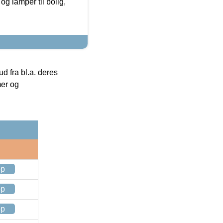
g lamper til bolig,
 fra bl.a. deres
mer og
op
op
op