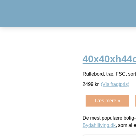
40x40xh44
Rullebord, træ, FSC, so
2499
kr.
(Vis fragtpris)
Læs mere »
De mest populære bolig-
Bydahlliving.dk
, som alle