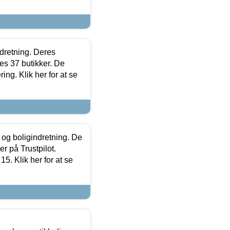
ndretning. Deres
s 37 butikker. De
ing. Klik her for at se
 og boligindretning. De
r på Trustpilot.
5. Klik her for at se