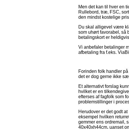
Men det kan til hver en t
Rullebord, træ, FSC, sort
den mindst kostelige pris
Du skal alligevel være kla
som uhørt favorabel, så 
betalingskort er heldigvi
Vi anbefaler betalinger 
afbetaling fra f.eks. ViaBi
Forinden folk handler på 
det er dog gerne ikke sær
Et alternativt forslag k
hvilket er en tilkendegiv
efterses af fagfolk som fo
problemstillinger i proc
Herudover er det godt at 
eksempel hvilken returret
gemmer ens ordremail, så
40x40xh44cm, uanset om d