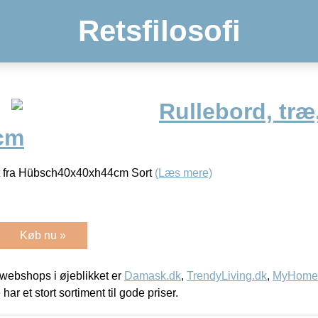
Retsfilosofi
Rullebord, træ
cm
rt fra Hübsch40x40xh44cm Sort
(Læs mere)
Køb nu »
webshops i øjeblikket er
Damask.dk
,
TrendyLiving.dk
,
MyHomeM
 har et stort sortiment til gode priser.