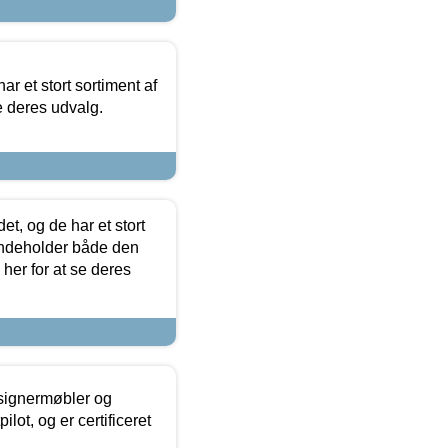
ar et stort sortiment af
e deres udvalg.
t, og de har et stort
 indeholder både den
 her for at se deres
esignermøbler og
lot, og er certificeret