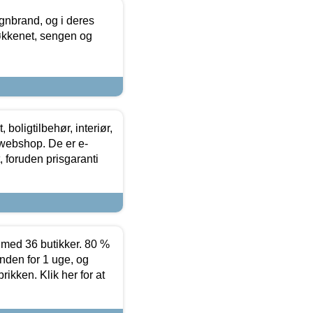
nbrand, og i deres
køkkenet, sengen og
boligtilbehør, interiør,
 webshop. De er e-
 foruden prisgaranti
ed 36 butikker. 80 %
nden for 1 uge, og
ikken. Klik her for at