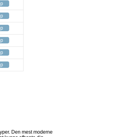
op
op
op
op
op
op
ttyper. Den mest moderne