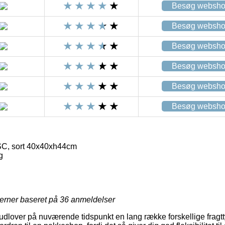
Besøg websh
Besøg websh
Besøg websh
Besøg websh
Besøg websh
Besøg websh
SC, sort 40x40xh44cm
g
jerner baseret på
36
anmeldelser
udlover på nuværende tidspunkt en lang række forskellige frag