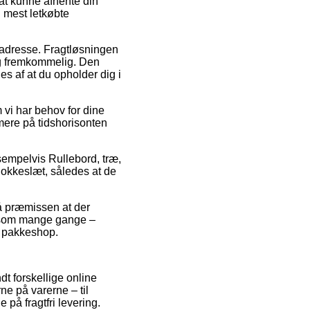
l at kunne afhente din
n mest letkøbte
es adresse. Fragtløsningen
g fremkommelig. Den
es af at du opholder dig i
vi har behov for dine
mere på tidshorisonten
sempelvis Rullebord, træ,
lokkeslæt, således at de
så præmissen at der
, som mange gange –
en pakkeshop.
dt forskellige online
ne på varerne – til
på fragtfri levering.