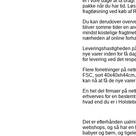
er i vore dage at få bragt
pakke når du har tid. Løs
fragtløsning ved køb af 
Du kan derudover overveje 
bliver somme tider en a
mindst kostelige fragtmet
nærheden af online forha
Leveringshastigheden på 
nye varer inden for få d
for levering ved det resp
Flere forretninger på net
FSC, sort 40x40xh44cm, m
kan nå at få de nye vare
En hel del firmaer på ne
erhverves for en bestem
hvad end du er i Holstebr
Det er efterhånden ualmin
webshops, og så har en he
babyer og børn, og ligele