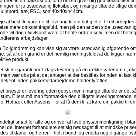
 ordren til en pakkeshop, fordi det så giver dig god fleksibilitet ti
ningen er jo usædvanlig fleksibel, og i mange tilfælde tillige de
Rullebord, træ, FSC, sort 40x40xh44cm.
at bestille varerne til levering til din bolig eller til dit arbejd
nelse mere omkostningsfuld, men på den anden side usædvanli
ode vil dog utvivlsomt være at hente ordren selv, men det beting
ndlerens arbejdslager.
Boligindretning kan vise sig at være usædvanlig afgørende om 
age, så af den grund er det nemlig meningsfuldt at du kigger nær
ektive produkt.
tet stiller garanti om 1 dags levering på en række varenumre, ek
en vær obs på at det antager at der bestilles forinden et fast k
r betjent inden pakkemedarbejderne holder fyraften.
ttet præsterer levering uden gebyr, men i mange tilfælde er det 
t sum. Ellers må man foretrække den billigste leveringsmetode
o, Holbæk eller Assens – er at få dem til at køre din pakke til 
deligt smart for alle og enhver at lave prissammenligning i blan
l del internet forhandlere set sig nødsaget til at mindske priser
des til damer og herrer – helt i bund, og endda nogle gange byde 