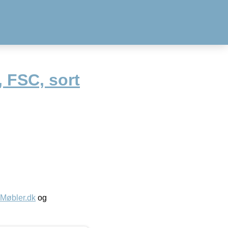
, FSC, sort
øbler.dk
og