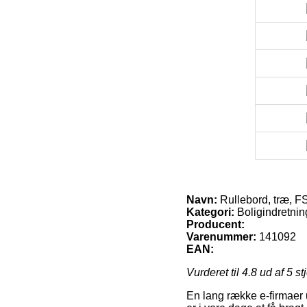
Navn:
Rullebord, træ, F
Kategori:
Boligindretnin
Producent:
Varenummer:
141092
EAN:
Vurderet til
4.8
ud af 5 st
En lang række e-firmaer 