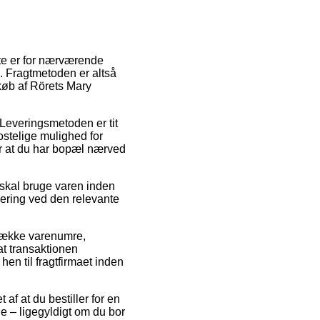
te er for nærværende
. Fragtmetoden er altså
køb af Rörets Mary
. Leveringsmetoden er tit
stelige mulighed for
ør at du har bopæl nærved
t skal bruge varen inden
evering ved den relevante
n række varenumre,
at transaktionen
hen til fragtfirmaet inden
 af at du bestiller for en
e – ligegyldigt om du bor