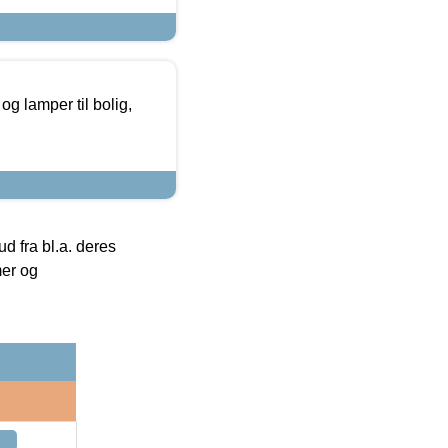
g lamper til bolig,
 fra bl.a. deres
mer og