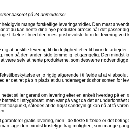
jerner baseret på
24
anmeldelser
r heldigvis mange forskellige leveringsmidler. Den mest anvend
ør at du kan hente dine nye produkter præcis når det passer dig
ge tilfælde tilmed den mest prisbevidste form for levering ved 
 at bestille levering til din lejlighed eller til hvor du arbejder
g, men på den anden side temmelig let gængelig. Den mindst ko
 sig at være selv at hente produkterne, som desværre nødvendigg
kstilbeskyttelse er jo rigtig afgørende i tilfælde af at vi absolu
med er det ret på sin plads at du undersøger tidshorisonten for l
 nettet stiller garanti om levering efter en enkelt hverdag på e
betræk til strygebræt, men vær på vagt da det er underforstået 
tet tidspunkt, således at de højst sandsynligt kan nå at få varen 
en.
 garanterer gratis levering, men i de fleste tilfælde er det betinget
ne man tage den mindst kostelige fragtmulighed, som mange gang