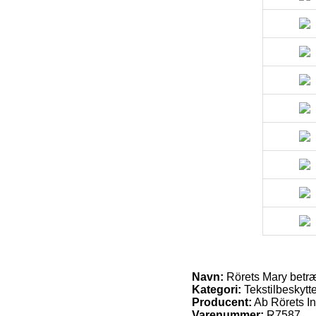
Navn:
Rörets Mary betræk
Kategori:
Tekstilbeskytt
Producent:
Ab Rörets In
Varenummer:
R7587