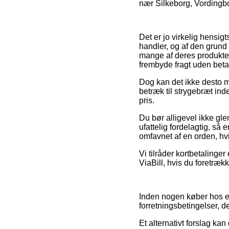
nær Silkeborg, Vordingborg
Det er jo virkelig hensi
handler, og af den grund 
mange af deres produkter 
frembyde fragt uden beta
Dog kan det ikke desto mi
betræk til strygebræt ind
pris.
Du bør alligevel ikke gl
ufattelig fordelagtig, så 
omfavnet af en orden, hvi
Vi tilråder kortbetalinge
ViaBill, hvis du foretræk
Inden nogen køber hos en 
forretningsbetingelser, d
Et alternativt forslag ka