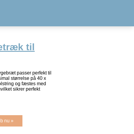
træk til
ygebræt passer perfekt til
imal størrelse på 40 x
olstring og fæstes med
ilket sikrer perfekt
b nu »