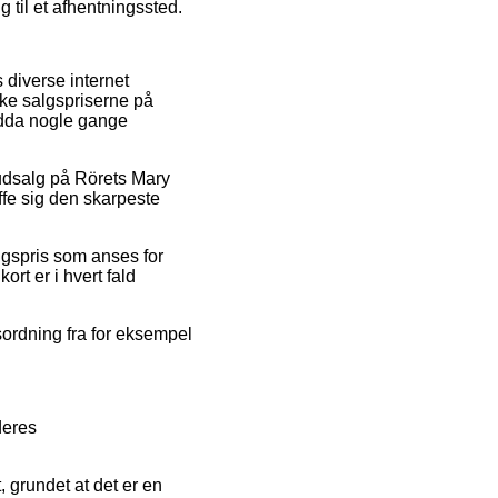
g til et afhentningssted.
 diverse internet
ykke salgspriserne på
endda nogle gange
r udsalg på Rörets Mary
ffe sig den skarpeste
lgspris som anses for
ort er i hvert fald
gsordning fra for eksempel
deres
, grundet at det er en