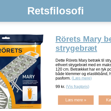
Retsfilosofi
Rörets Mary be
strygebræt
Dette Rörets Mary betræk til str
ethvert strygebræt med en maks
120 cm. Betrækket har en tyk p
både klemmer og elastikbånd, hv
pasform.
(Læs mere)
99
kr.
(Vis fragtpris)
Læs mere »
Kø