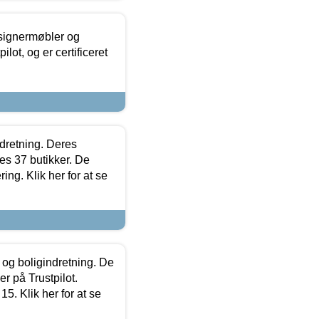
esignermøbler og
lot, og er certificeret
ndretning. Deres
s 37 butikker. De
ing. Klik her for at se
 og boligindretning. De
r på Trustpilot.
5. Klik her for at se