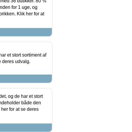
ed 36 butikker. 80 %
nden for 1 uge, og
ikken. Klik her for at
ar et stort sortiment af
e deres udvalg.
t, og de har et stort
 indeholder både den
 her for at se deres