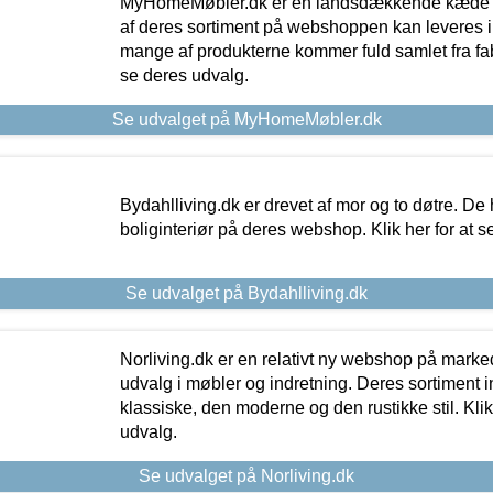
MyHomeMøbler.dk er en landsdækkende kæde m
af deres sortiment på webshoppen kan leveres i
mange af produkterne kommer fuld samlet fra fabr
se deres udvalg.
Se udvalget på MyHomeMøbler.dk
Bydahlliving.dk er drevet af mor og to døtre. De h
boliginteriør på deres webshop. Klik her for at s
Se udvalget på Bydahlliving.dk
Norliving.dk er en relativt ny webshop på markede
udvalg i møbler og indretning. Deres sortiment
klassiske, den moderne og den rustikke stil. Klik
udvalg.
Se udvalget på Norliving.dk