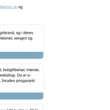
øbler.dk
og
nbrand, og i deres
køkkenet, sengen og
boligtilbehør, interiør,
 webshop. De er e-
 foruden prisgaranti