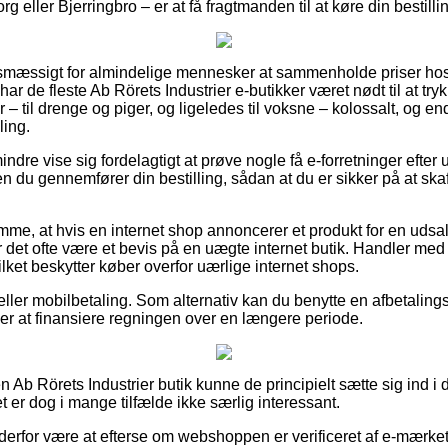
 eller Bjerringbro – er at få fragtmanden til at køre din bestillin
gtsmæssigt for almindelige mennesker at sammenholde priser hos
har de fleste Ab Rörets Industrier e-butikker været nødt til at tr
– til drenge og piger, og ligeledes til voksne – kolossalt, og 
ling.
ndre vise sig fordelagtigt at prøve nogle få e-forretninger efte
en du gennemfører din bestilling, sådan at du er sikker på at ska
emme, at hvis en internet shop annoncerer et produkt for en udsa
er det ofte være et bevis på en uægte internet butik. Handler med k
lket beskytter køber overfor uærlige internet shops.
r eller mobilbetaling. Som alternativ kan du benytte en afbetalin
ker at finansiere regningen over en længere periode.
Ab Rörets Industrier butik kunne de principielt sætte sig ind i 
et er dog i mange tilfælde ikke særlig interessant.
n derfor være at efterse om webshoppen er verificeret af e-mærket