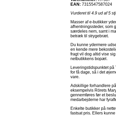
EAN:
7315547587024
Vurderet til
4.9
ud af 5 st
Masser af e-butikker yde
afhentningssteder, som g
særdeles nem, samt i man
betræk til strygebræt.
Du kunne ydermere udse dig
en kende mere bekosteli
fragt vil dog altid vise
netbutikkens bopæl.
Leveringstidspunktet på Te
for få dage, så i det øje
vare.
Adskillige forhandlere på
eksempelvis Rörets Mary 
gennemføres før et beslut
medarbejderne har fyraft
Enkelte butikker på nettet
fastsat pris. Ellers kun