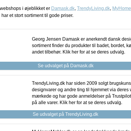
webshops i øjeblikket er
Damask.dk
,
TrendyLiving.dk
,
MyHomeM
 har et stort sortiment til gode priser.
Georg Jensen Damask er anerkendt dansk desig
sortiment finder du produkter til badet, bordet, 
andet tilbehør. Klik her for at se deres udvalg.
Se udvalget på Damask.dk
TrendyLiving.dk har siden 2009 solgt brugskunst, 
designvarer og andre ting til hjemmet via deres
mærkede og har gode anmeldelser på Trustpilot,
på alle varer. Klik her for at se deres udvalg.
Se udvalget på TrendyLiving.dk