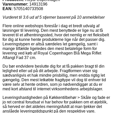
Varenummer:
14913196
EAN:
5705140733508
Vurderet til
3.6
ud af 5 stjerner baseret på
10
anmeldelser
Flere online webshops foreslår i dag et bredt udvalg af
løsninger til levering. Den mest benyttede er lige nu at få
leveret til et afhentningssted, hvor det nemlig er ret fleksibelt
for dig at kunne hente produkterne lige når det passer dig.
Leveringstypen er altså særdeles let gængelig, samt i
mange tilfælde ligeledes den mest betalelige form for
levering ved køb af Royal Copenhagen Blå Mega Riflet
Aflangt Fad 37 cm.
Du bør endvidere beslutte dig for at få pakken bragt til din
lejlighed eller ud på dit arbejde. Fragtformen viser sig
sædvanligvis et hak mindre prisbillig, men endda rigtig let
gængelig. Den mest letkøbte fragttype vil dog til enhver tid
være selv at hente ordren, som jo nødvendiggør at du er
med kort afstand til internet virksomhedens arbejdslager.
Leveringshastigheden på Køkkentilbehør > Skåle og fade er
jo ret central forudsat vi har behov for pakken om et øjeblik,
så herved er det aldeles meningsfuldt at man tjekker det
anslåede leveringstidspunkt på den respektive vare.