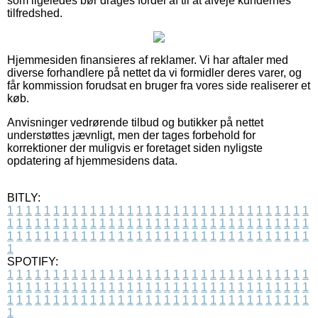
som ligeledes bør drages fordel af til at afveje kundernes
tilfredshed.
Hjemmesiden finansieres af reklamer. Vi har aftaler med
diverse forhandlere på nettet da vi formidler deres varer, og
får kommission forudsat en bruger fra vores side realiserer et
køb.
Anvisninger vedrørende tilbud og butikker på nettet
understøttes jævnligt, men der tages forbehold for
korrektioner der muligvis er foretaget siden nyligste
opdatering af hjemmesidens data.
BITLY:
1
1
1
1
1
1
1
1
1
1
1
1
1
1
1
1
1
1
1
1
1
1
1
1
1
1
1
1
1
1
1
1
1
1
1
1
1
1
1
1
1
1
1
1
1
1
1
1
1
1
1
1
1
1
1
1
1
1
1
1
1
1
1
1
1
1
1
1
1
1
1
1
1
1
1
1
1
1
1
1
1
1
1
1
1
1
1
1
1
1
1
1
1
1
1
1
1
1
1
1
SPOTIFY:
1
1
1
1
1
1
1
1
1
1
1
1
1
1
1
1
1
1
1
1
1
1
1
1
1
1
1
1
1
1
1
1
1
1
1
1
1
1
1
1
1
1
1
1
1
1
1
1
1
1
1
1
1
1
1
1
1
1
1
1
1
1
1
1
1
1
1
1
1
1
1
1
1
1
1
1
1
1
1
1
1
1
1
1
1
1
1
1
1
1
1
1
1
1
1
1
1
1
1
1