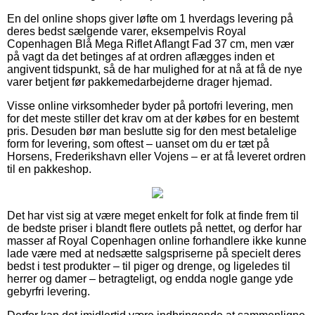
En del online shops giver løfte om 1 hverdags levering på
deres bedst sælgende varer, eksempelvis Royal
Copenhagen Blå Mega Riflet Aflangt Fad 37 cm, men vær
på vagt da det betinges af at ordren aflægges inden et
angivent tidspunkt, så de har mulighed for at nå at få de nye
varer betjent før pakkemedarbejderne drager hjemad.
Visse online virksomheder byder på portofri levering, men
for det meste stiller det krav om at der købes for en bestemt
pris. Desuden bør man beslutte sig for den mest betalelige
form for levering, som oftest – uanset om du er tæt på
Horsens, Frederikshavn eller Vojens – er at få leveret ordren
til en pakkeshop.
Det har vist sig at være meget enkelt for folk at finde frem til
de bedste priser i blandt flere outlets på nettet, og derfor har
masser af Royal Copenhagen online forhandlere ikke kunne
lade være med at nedsætte salgspriserne på specielt deres
bedst i test produkter – til piger og drenge, og ligeledes til
herrer og damer – betragteligt, og endda nogle gange yde
gebyrfri levering.