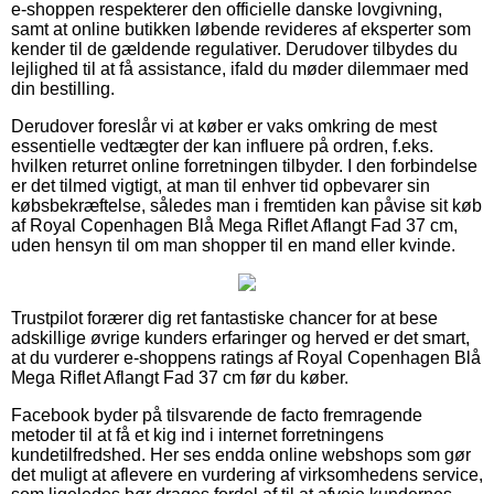
e-shoppen respekterer den officielle danske lovgivning,
samt at online butikken løbende revideres af eksperter som
kender til de gældende regulativer. Derudover tilbydes du
lejlighed til at få assistance, ifald du møder dilemmaer med
din bestilling.
Derudover foreslår vi at køber er vaks omkring de mest
essentielle vedtægter der kan influere på ordren, f.eks.
hvilken returret online forretningen tilbyder. I den forbindelse
er det tilmed vigtigt, at man til enhver tid opbevarer sin
købsbekræftelse, således man i fremtiden kan påvise sit køb
af Royal Copenhagen Blå Mega Riflet Aflangt Fad 37 cm,
uden hensyn til om man shopper til en mand eller kvinde.
Trustpilot forærer dig ret fantastiske chancer for at bese
adskillige øvrige kunders erfaringer og herved er det smart,
at du vurderer e-shoppens ratings af Royal Copenhagen Blå
Mega Riflet Aflangt Fad 37 cm før du køber.
Facebook byder på tilsvarende de facto fremragende
metoder til at få et kig ind i internet forretningens
kundetilfredshed. Her ses endda online webshops som gør
det muligt at aflevere en vurdering af virksomhedens service,