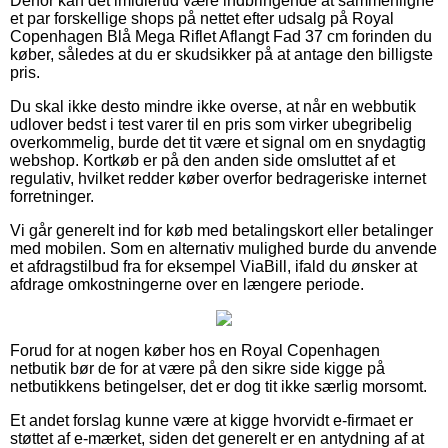
Derfor kan det imidlertid være indbringende at sammenligne
et par forskellige shops på nettet efter udsalg på Royal
Copenhagen Blå Mega Riflet Aflangt Fad 37 cm forinden du
køber, således at du er skudsikker på at antage den billigste
pris.
Du skal ikke desto mindre ikke overse, at når en webbutik
udlover bedst i test varer til en pris som virker ubegribelig
overkommelig, burde det tit være et signal om en snydagtig
webshop. Kortkøb er på den anden side omsluttet af et
regulativ, hvilket redder køber overfor bedrageriske internet
forretninger.
Vi går generelt ind for køb med betalingskort eller betalinger
med mobilen. Som en alternativ mulighed burde du anvende
et afdragstilbud fra for eksempel ViaBill, ifald du ønsker at
afdrage omkostningerne over en længere periode.
Forud for at nogen køber hos en Royal Copenhagen
netbutik bør de for at være på den sikre side kigge på
netbutikkens betingelser, det er dog tit ikke særlig morsomt.
Et andet forslag kunne være at kigge hvorvidt e-firmaet er
støttet af e-mærket, siden det generelt er en antydning af at