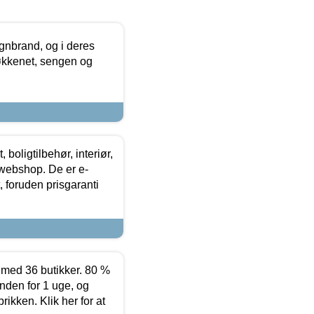
nbrand, og i deres
køkkenet, sengen og
boligtilbehør, interiør,
 webshop. De er e-
 foruden prisgaranti
ed 36 butikker. 80 %
nden for 1 uge, og
ikken. Klik her for at