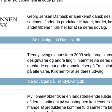
 har et stort sortiment til gode priser.
Georg Jensen Damask er anerkendt dansk desig
sortiment finder du produkter til badet, bordet, 
andet tilbehør. Klik her for at se deres udvalg.
Se udvalget på Damask.dk
TrendyLiving.dk har siden 2009 solgt brugskunst, 
designvarer og andre ting til hjemmet via deres
mærkede og har gode anmeldelser på Trustpilot,
på alle varer. Klik her for at se deres udvalg.
Se udvalget på TrendyLiving.dk
MyHomeMøbler.dk er en landsdækkende kæde m
af deres sortiment på webshoppen kan leveres i
mange af produkterne kommer fuld samlet fra fabr