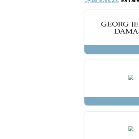
Bydahlliving.dk
, som alle