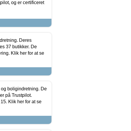
lot, og er certificeret
ndretning. Deres
s 37 butikker. De
ing. Klik her for at se
 og boligindretning. De
r på Trustpilot.
5. Klik her for at se