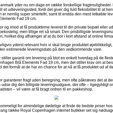
Danmark yder nu om dage en række forskellige fragtmuligheder.
l et udleveringssted, fordi det giver dig fuld fleksibilitet til at he
n er nemlig super smertefri, samt tit endda den mest letkøbte le
Elements Fad 19 cm.
r og imod at få produkterne leveret til din private bopæl eller ud
bekostelig, men tillige ret så smart. Den prisbilligste leveringsm
, hvilket dog afhænger af at du bor i kort afstand af online firma
ligvis yderst relevant hvis vi skal bruge produktet øjeblikkeligt,
den estimerede leveringsdato på den vedkommende vare.
 stiller garanti om levering på blot en enkelt hverdag på de fles
hagen Blå Elements Fad 19 cm, men det stiller krav om at best
d det formål at de har en chance for at nå at få produktet ud af dø
ikker garanterer fragt uden beregning, men ofte påkræves det at de
n udse dig den billigste leveringsudgave, der ofte – ligegyldigt
adsten – vil være at få bragt ordren til en pakkeshop.
ommeligt for almindelige dødelige at finde de bedste priser hos d
lang række Royal Copenhagen internet butikker set sig nødsaget 