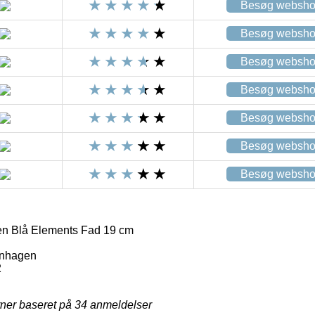
Besøg websh
Besøg websh
Besøg websh
Besøg websh
Besøg websh
Besøg websh
Besøg websh
n Blå Elements Fad 19 cm
nhagen
2
rner baseret på
34
anmeldelser