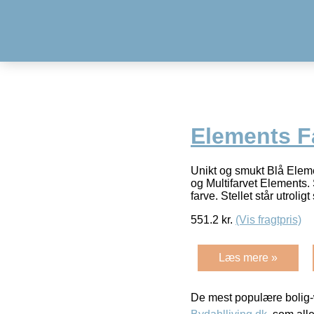
Elements F
Unikt og smukt Blå Eleme
og Multifarvet Elements. 
farve. Stellet står utrolig
551.2
kr.
(Vis fragtpris)
Læs mere »
De mest populære bolig-