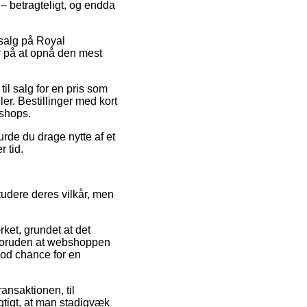
 – betragteligt, og endda
dsalg på Royal
r på at opnå den mest
il salg for en pris som
ler. Bestillinger med kort
bshops.
rde du drage nytte af et
r tid.
udere deres vilkår, men
ket, grundet at det
 foruden at webshoppen
god chance for en
ransaktionen, til
igtigt, at man stadigvæk