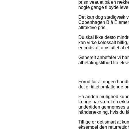
prisniveauet på en række 
nogle gange tilbyde leve
Det kan dog stadigvæk væ
Copenhagen Blå Elements
attraktive pris.
Du skal ikke desto mindre
kan virke kolossalt billig
er trods alt omsluttet a
Generelt anbefaler vi han
afbetalingstilbud fra ekse
Forud for at nogen handl
det er tit et omfattende pr
En anden mulighed kunne 
længe har været en erkl
undertiden gennemses af 
håndsrækning, hvis du få
Tillige er det smart at k
eksempel den returrettighe