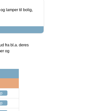
g lamper til bolig,
 fra bl.a. deres
mer og
op
op