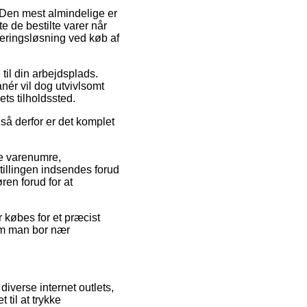
 Den mest almindelige er
nte de bestilte varer når
veringsløsning ved køb af
 til din arbejdsplads.
anér vil dog utvivlsomt
ets tilholdssted.
 så derfor er det komplet
te varenumre,
illingen indsendes forud
ren forud for at
r købes for et præcist
 om man bor nær
iverse internet outlets,
til at trykke