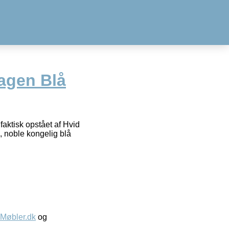
agen Blå
aktisk opstået af Hvid
e, noble kongelig blå
øbler.dk
og