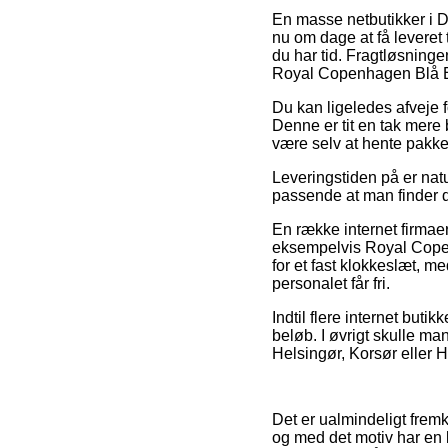
En masse netbutikker i 
nu om dage at få leveret ti
du har tid. Fragtløsninge
Royal Copenhagen Blå 
Du kan ligeledes afveje fo
Denne er tit en tak mere 
være selv at hente pakken
Leveringstiden på er natur
passende at man finder 
En række internet firmaer
eksempelvis Royal Copen
for et fast klokkeslæt, me
personalet får fri.
Indtil flere internet but
beløb. I øvrigt skulle ma
Helsingør, Korsør eller H
Det er ualmindeligt fremk
og med det motiv har en 