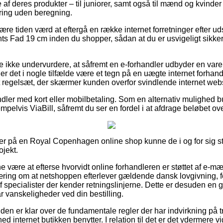
af deres produkter – til juniorer, samt også til mænd og kvinder
ring uden beregning.
re tiden værd at eftergå en række internet forretninger efter u
 Fad 19 cm inden du shopper, sådan at du er usvigeligt sikke
 ikke undervurdere, at såfremt en e-forhandler udbyder en vare t
, er det i nogle tilfælde være et tegn på en uægte internet forhand
f et regelsæt, der skærmer kunden overfor svindlende internet we
dler med kort eller mobilbetaling. Som en alternativ mulighed bu
mpelvis ViaBill, såfremt du ser en fordel i at afdrage beløbet ove
er på en Royal Copenhagen online shop kunne de i og for sig st
ojekt.
være at efterse hvorvidt online forhandleren er støttet af e-mær
æring om at netshoppen efterlever gældende dansk lovgivning,
specialister der kender retningslinjerne. Dette er desuden en 
r vanskeligheder ved din bestilling.
unden er klar over de fundamentale regler der har indvirkning på t
d internet butikken benytter. I relation til det er det ydermere v