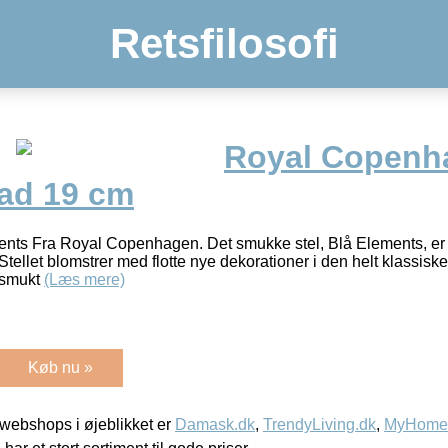
Retsfilosofi
Royal Copenh
ad 19 cm
nts Fra Royal Copenhagen. Det smukke stel, Blå Elements, er f
Stellet blomstrer med flotte nye dekorationer i den helt klassisk
t smukt
(Læs mere)
Køb nu »
webshops i øjeblikket er
Damask.dk
,
TrendyLiving.dk
,
MyHomeM