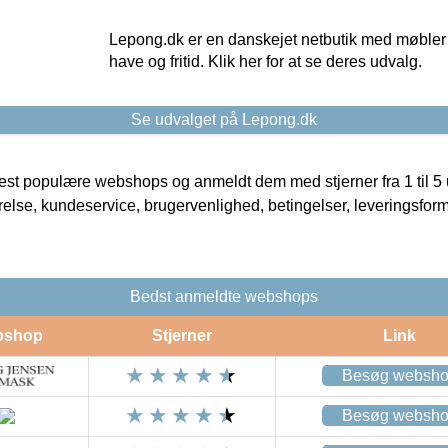
Lepong.dk er en danskejet netbutik med møbler o
have og fritid. Klik her for at se deres udvalg.
Se udvalget på Lepong.dk
t populære webshops og anmeldt dem med stjerner fra 1 til 5 ud
rrelse, kundeservice, brugervenlighed, betingelser, leveringsfor
Bedst anmeldte webshops
bshop
Stjerner
Link
Besøg websh
Besøg websh