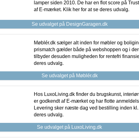
lamper siden 2010. De har en flot score på Trustpi
af E-mærket. Klik her for at se deres udvalg.
Se udvalget på DesignGaragen.dk
Møblér.dk sælger alt inden for møbler og boligi
prismatch gælder både på webshoppen og i dere
tilbyder desuden muligheden for rentefri finansier
deres udvalg.
Se udvalget på Møblér.dk
Hos LuxoLiving.dk finder du brugskunst, interiør
er godkendt af E-mærket og har flotte anmeldelse
Levering sker næste dag ved bestilling inden kl. 1
deres udvalg.
Se udvalget på LuxoLiving.dk