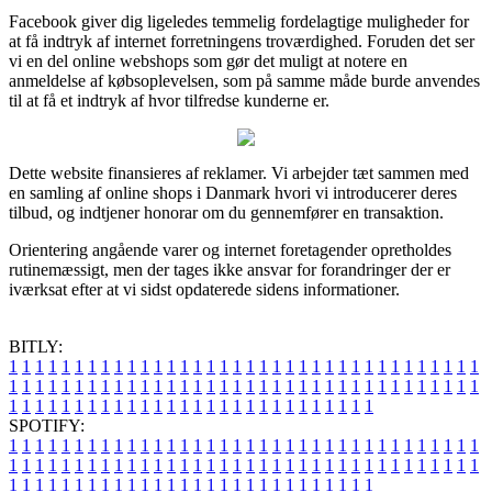
Facebook giver dig ligeledes temmelig fordelagtige muligheder for
at få indtryk af internet forretningens troværdighed. Foruden det ser
vi en del online webshops som gør det muligt at notere en
anmeldelse af købsoplevelsen, som på samme måde burde anvendes
til at få et indtryk af hvor tilfredse kunderne er.
Dette website finansieres af reklamer. Vi arbejder tæt sammen med
en samling af online shops i Danmark hvori vi introducerer deres
tilbud, og indtjener honorar om du gennemfører en transaktion.
Orientering angående varer og internet foretagender opretholdes
rutinemæssigt, men der tages ikke ansvar for forandringer der er
iværksat efter at vi sidst opdaterede sidens informationer.
BITLY:
1
1
1
1
1
1
1
1
1
1
1
1
1
1
1
1
1
1
1
1
1
1
1
1
1
1
1
1
1
1
1
1
1
1
1
1
1
1
1
1
1
1
1
1
1
1
1
1
1
1
1
1
1
1
1
1
1
1
1
1
1
1
1
1
1
1
1
1
1
1
1
1
1
1
1
1
1
1
1
1
1
1
1
1
1
1
1
1
1
1
1
1
1
1
1
1
1
1
1
1
SPOTIFY:
1
1
1
1
1
1
1
1
1
1
1
1
1
1
1
1
1
1
1
1
1
1
1
1
1
1
1
1
1
1
1
1
1
1
1
1
1
1
1
1
1
1
1
1
1
1
1
1
1
1
1
1
1
1
1
1
1
1
1
1
1
1
1
1
1
1
1
1
1
1
1
1
1
1
1
1
1
1
1
1
1
1
1
1
1
1
1
1
1
1
1
1
1
1
1
1
1
1
1
1