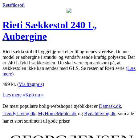
Retsfilosofi
Rieti Sækkestol 240 L,
Aubergine
Rieti sækkestol til hyggehjørnet eller til børnenes værelse. Denne
model er aubergine i smuds- og vandafvisende kraftig polyester. Der
er 240 L fyld i sækkestolen. Du skal være opmærksom på, at
sækkestolen ikke kan sendes med GLS. Se resten af Rieti-serie
(Læs
mere)
499
kr.
(Vis fragtpris)
Læs mere »
Køb nu »
De mest populære bolig-webshops i øjeblikket er
Damask.dk
,
TrendyLiving.dk
,
MyHomeMøbler.dk
og
Bydahlliving.dk
, som alle
har et stort sortiment til gode priser.