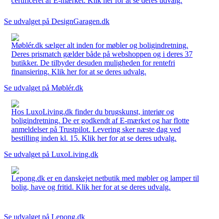
certificeret af E-mærket. Klik her for at se deres udvalg.
Se udvalget på DesignGaragen.dk
Møblér.dk sælger alt inden for møbler og boligindretning.
Deres prismatch gælder både på webshoppen og i deres 37
butikker. De tilbyder desuden muligheden for rentefri
finansiering. Klik her for at se deres udvalg.
Se udvalget på Møblér.dk
Hos LuxoLiving.dk finder du brugskunst, interiør og
boligindretning. De er godkendt af E-mærket og har flotte
anmeldelser på Trustpilot. Levering sker næste dag ved
bestilling inden kl. 15. Klik her for at se deres udvalg.
Se udvalget på LuxoLiving.dk
Lepong.dk er en danskejet netbutik med møbler og lamper til
bolig, have og fritid. Klik her for at se deres udvalg.
Se udvalget på Lepong.dk