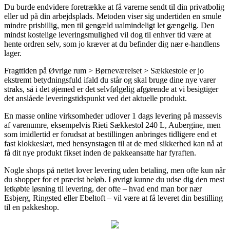
Du burde endvidere foretrække at få varerne sendt til din privatbolig
eller ud på din arbejdsplads. Metoden viser sig undertiden en smule
mindre prisbillig, men til gengæld ualmindeligt let gængelig. Den
mindst kostelige leveringsmulighed vil dog til enhver tid være at
hente ordren selv, som jo kræver at du befinder dig nær e-handlens
lager.
Fragttiden på Øvrige rum > Børneværelset > Sækkestole er jo
ekstremt betydningsfuld ifald du står og skal bruge dine nye varer
straks, så i det øjemed er det selvfølgelig afgørende at vi besigtiger
det anslåede leveringstidspunkt ved det aktuelle produkt.
En masse online virksomheder udlover 1 dags levering på massevis
af varenumre, eksempelvis Rieti Sækkestol 240 L, Aubergine, men
som imidlertid er forudsat at bestillingen anbringes tidligere end et
fast klokkeslæt, med hensynstagen til at de med sikkerhed kan nå at
få dit nye produkt fikset inden de pakkeansatte har fyraften.
Nogle shops på nettet lover levering uden betaling, men ofte kun når
du shopper for et præcist beløb. I øvrigt kunne du udse dig den mest
letkøbte løsning til levering, der ofte – hvad end man bor nær
Esbjerg, Ringsted eller Ebeltoft – vil være at få leveret din bestilling
til en pakkeshop.