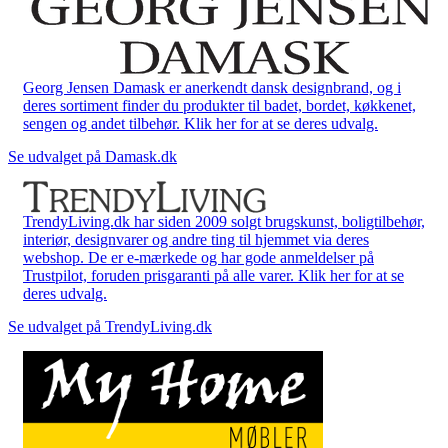
Georg Jensen Damask er anerkendt dansk designbrand, og i
deres sortiment finder du produkter til badet, bordet, køkkenet,
sengen og andet tilbehør. Klik her for at se deres udvalg.
Se udvalget på Damask.dk
TrendyLiving.dk har siden 2009 solgt brugskunst, boligtilbehør,
interiør, designvarer og andre ting til hjemmet via deres
webshop. De er e-mærkede og har gode anmeldelser på
Trustpilot, foruden prisgaranti på alle varer. Klik her for at se
deres udvalg.
Se udvalget på TrendyLiving.dk