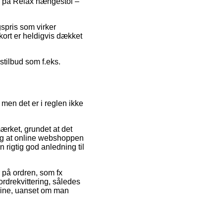
bud på Relax hængestol –
gspris som virker
kort er heldigvis dækket
stilbud som f.eks.
men det er i reglen ikke
rket, grundet at det
 og at online webshoppen
 rigtig god anledning til
 på ordren, som fx
 ordrekvittering, således
Line, uanset om man