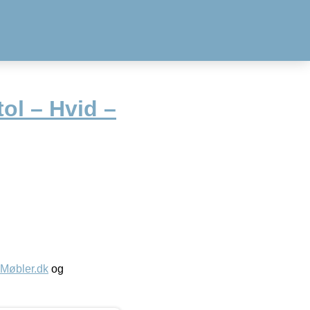
ol – Hvid –
øbler.dk
og