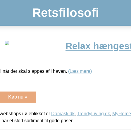
Retsfilosofi
Relax hængest
 når der skal slappes af i haven.
(Læs mere)
Køb nu »
webshops i øjeblikket er
Damask.dk
,
TrendyLiving.dk
,
MyHomeM
 har et stort sortiment til gode priser.