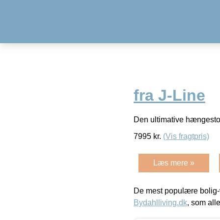
fra J-Line
Den ultimative hængestol
7995
kr.
(Vis fragtpris)
Læs mere »
De mest populære bolig-
Bydahlliving.dk
, som alle