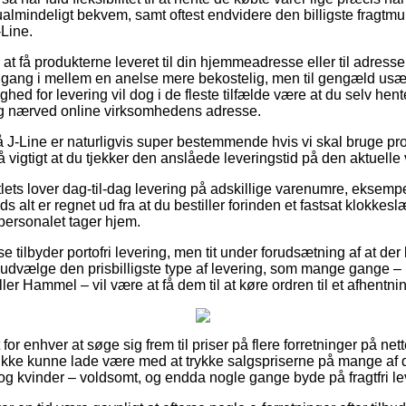
ualmindeligt bekvem, samt oftest endvidere den billigste fragtm
-Line.
 at få produkterne leveret til din hjemmeadresse eller til adresse
 gang i mellem en anelse mere bekostelig, men til gengæld usæ
hed for levering vil dog i de fleste tilfælde være at du selv he
ig nærved online virksomhedens adresse.
J-Line er naturligvis super bestemmende hvis vi skal bruge pro
så vigtigt at du tjekker den anslåede leveringstid på den aktuelle 
lets lover dag-til-dag levering på adskillige varenumre, eksem
ds alt er regnet ud fra at du bestiller forinden et fastsat klokkesl
personalet tager hjem.
e tilbyder portofri levering, men tit under forudsætning af at de
n udvælge den prisbilligste type af levering, som mange gange – 
er Hammel – vil være at få dem til at køre ordren til et afhentni
 for enhver at søge sig frem til priser på flere forretninger på nett
 ikke kunne lade være med at trykke salgspriserne på mange af de
og kvinder – voldsomt, og endda nogle gange byde på fragtfri le