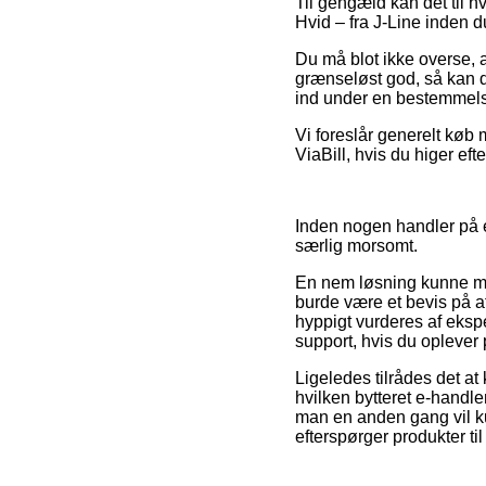
Til gengæld kan det til h
Hvid – fra J-Line inden d
Du må blot ikke overse, at
grænseløst god, så kan d
ind under en bestemmelse,
Vi foreslår generelt køb 
ViaBill, hvis du higer ef
Inden nogen handler på en
særlig morsomt.
En nem løsning kunne må
burde være et bevis på 
hyppigt vurderes af ekspe
support, hvis du oplever 
Ligeledes tilrådes det a
hvilken bytteret e-handlen
man en anden gang vil k
efterspørger produkter ti