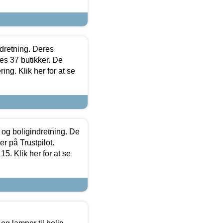
ndretning. Deres
s 37 butikker. De
ing. Klik her for at se
 og boligindretning. De
r på Trustpilot.
5. Klik her for at se