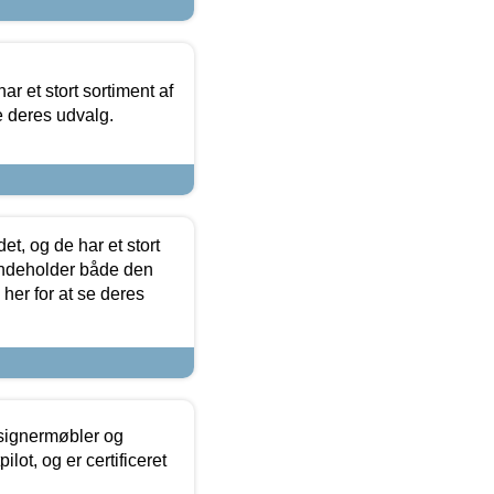
ar et stort sortiment af
e deres udvalg.
t, og de har et stort
 indeholder både den
 her for at se deres
esignermøbler og
lot, og er certificeret