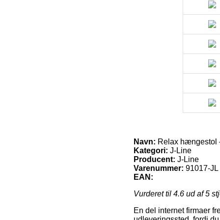
Navn:
Relax hængestol –
Kategori:
J-Line
Producent:
J-Line
Varenummer:
91017-JL
EAN:
Vurderet til
4.6
ud af 5 st
En del internet firmaer fr
udleveringssted, fordi du 