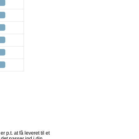
.t. at få leveret til et
 det passer ind i din