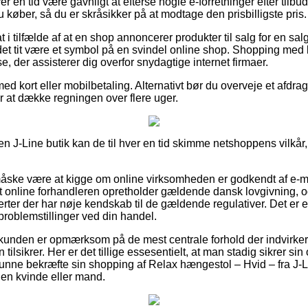
ver en tid være gavnligt at efterse nogle e-forretninger efter til
u køber, så du er skråsikker på at modtage den prisbilligste pris.
 i tilfælde af at en shop annoncerer produkter til salg for en sal
et tit være et symbol på en svindel online shop. Shopping med 
 der assisterer dig overfor snydagtige internet firmaer.
med kort eller mobilbetaling. Alternativt bør du overveje et afdrag
ter at dække regningen over flere uger.
 J-Line butik kan de til hver en tid skimme netshoppens vilkår, 
ske være at kigge om online virksomheden er godkendt af e-mæ
at online forhandleren opretholder gældende dansk lovgivning,
rter der har nøje kendskab til de gældende regulativer. Det er en
problemstillinger ved din handel.
t kunden er opmærksom på de mest centrale forhold der indvirker
 tilsikrer. Her er det tillige essesentielt, at man stadig sikrer sin
unne bekræfte sin shopping af Relax hængestol – Hvid – fra J-
l en kvinde eller mand.