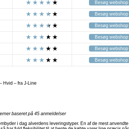
Besøg webshop
Besøg webshop
Besøg webshop
Besøg webshop
Besøg webshop
Besøg webshop
 Hvid – fra J-Line
jerner baseret på
45
anmeldelser
embyder i dag alverdens leveringstyper. En af de mest anvendte er p
så har fuld fleksibilitet til at hente de købte varer lige præcis når