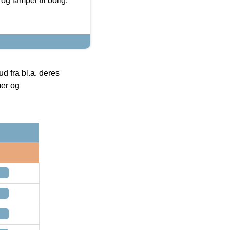
g lamper til bolig,
 fra bl.a. deres
mer og