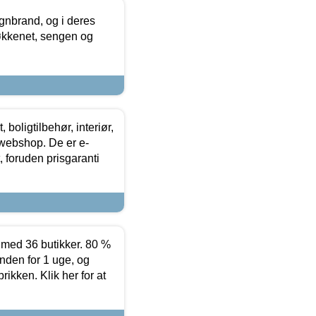
nbrand, og i deres
køkkenet, sengen og
boligtilbehør, interiør,
 webshop. De er e-
 foruden prisgaranti
ed 36 butikker. 80 %
nden for 1 uge, og
ikken. Klik her for at