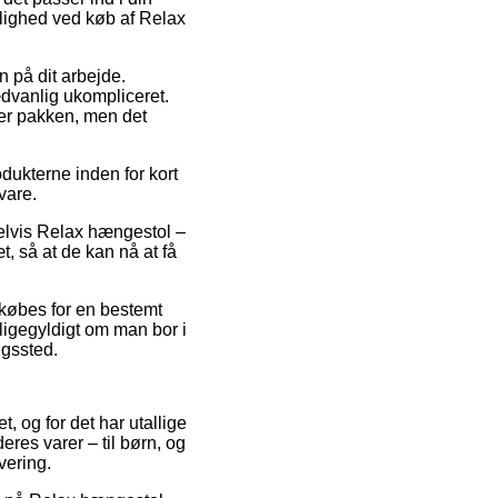
ulighed ved køb af Relax
n på dit arbejde.
dvanlig ukompliceret.
nter pakken, men det
dukterne inden for kort
vare.
pelvis Relax hængestol –
æt, så at de kan nå at få
r købes for en bestemt
ligegyldigt om man bor i
ngssted.
et, og for det har utallige
res varer – til børn, og
vering.