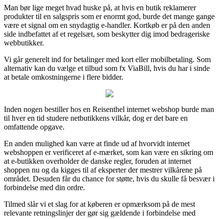
Man bør lige meget hvad huske på, at hvis en butik reklamerer
produkter til en salgspris som er enormt god, burde det mange gange
være et signal om en snydagtig e-handler. Kortkøb er på den anden
side indbefattet af et regelsæt, som beskytter dig imod bedrageriske
webbutikker.
Vi går generelt ind for betalinger med kort eller mobilbetaling. Som
alternativ kan du vælge et tilbud som fx ViaBill, hvis du har i sinde
at betale omkostningerne i flere bidder.
Inden nogen bestiller hos en Reisenthel internet webshop burde man
til hver en tid studere netbutikkens vilkår, dog er det bare en
omfattende opgave.
En anden mulighed kan være at finde ud af hvorvidt internet
webshoppen er verificeret af e-mærket, som kan være en sikring om
at e-butikken overholder de danske regler, foruden at internet
shoppen nu og da kigges til af eksperter der mestrer vilkårene på
området. Desuden får du chance for støtte, hvis du skulle få besvær i
forbindelse med din ordre.
Tilmed slår vi et slag for at køberen er opmærksom på de mest
relevante retningslinjer der gør sig gældende i forbindelse med