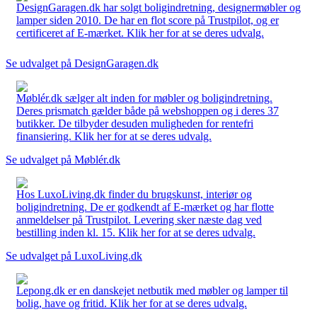
DesignGaragen.dk har solgt boligindretning, designermøbler og
lamper siden 2010. De har en flot score på Trustpilot, og er
certificeret af E-mærket. Klik her for at se deres udvalg.
Se udvalget på DesignGaragen.dk
Møblér.dk sælger alt inden for møbler og boligindretning.
Deres prismatch gælder både på webshoppen og i deres 37
butikker. De tilbyder desuden muligheden for rentefri
finansiering. Klik her for at se deres udvalg.
Se udvalget på Møblér.dk
Hos LuxoLiving.dk finder du brugskunst, interiør og
boligindretning. De er godkendt af E-mærket og har flotte
anmeldelser på Trustpilot. Levering sker næste dag ved
bestilling inden kl. 15. Klik her for at se deres udvalg.
Se udvalget på LuxoLiving.dk
Lepong.dk er en danskejet netbutik med møbler og lamper til
bolig, have og fritid. Klik her for at se deres udvalg.