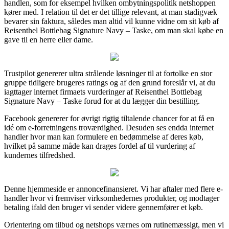
handlen, som for eksempel hvilken ombytningspolitik netshoppen
kører med. I relation til det er det tillige relevant, at man stadigvæk
bevarer sin faktura, således man altid vil kunne vidne om sit køb af
Reisenthel Bottlebag Signature Navy – Taske, om man skal købe en
gave til en herre eller dame.
Trustpilot genererer ultra strålende løsninger til at fortolke en stor
gruppe tidligere brugeres ratings og af den grund foreslår vi, at du
iagttager internet firmaets vurderinger af Reisenthel Bottlebag
Signature Navy – Taske forud for at du lægger din bestilling.
Facebook genererer for øvrigt rigtig tiltalende chancer for at få en
idé om e-forretningens troværdighed. Desuden ses endda internet
handler hvor man kan formulere en bedømmelse af deres køb,
hvilket på samme måde kan drages fordel af til vurdering af
kundernes tilfredshed.
Denne hjemmeside er annoncefinansieret. Vi har aftaler med flere e-
handler hvor vi fremviser virksomhedernes produkter, og modtager
betaling ifald den bruger vi sender videre gennemfører et køb.
Orientering om tilbud og netshops værnes om rutinemæssigt, men vi