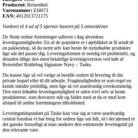
Producent:
Reisenthel
Varenummer:
ZJ4073
EAN:
4012013721175
Vurderet til
4
ud af 5 stjerner baseret på
5
anmeldelser
De fleste online forretninger udlover i dag alverdens
leveringsmuligheder. En af de populære er i øjeblikket at få sendt til
en pakkeshop, så du nemt selv kan hente de nyindkøbte produkter
lige når det passer dig. Leveringsformen er nemlig ret problemfri, og
desuden tillige den mest betalelige leveringsversion ved køb af
Reisenthel Bottlebag Signature Navy – Taske.
Du kunne lige så vel vælge at bestille ordren til levering til din
private bopæl eller til dit arbejde. Fragtmuligheden er som regel en
kende mindre prisbillig, men lige så vel usædvanlig overkommelig.
Den mest letkøbte leveringsmulighed er uden tvivl selv at hente
produkterne, som desværre står og falder med at du er med kort
afstand til online forretningens tilholdssted.
Leveringstidspunktet på Taske kan vise sig at være usædvanlig
central forudsat vi har brug for ordren lige om lidt, så i det øjemed er
det ganske fornuftigt at man studerer den estimerede leveringstid på
den relevante vare.