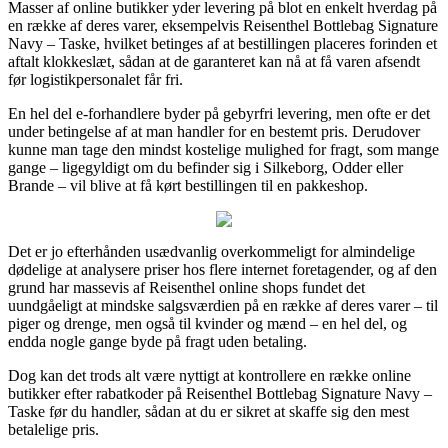
Masser af online butikker yder levering på blot en enkelt hverdag på
en række af deres varer, eksempelvis Reisenthel Bottlebag Signature
Navy – Taske, hvilket betinges af at bestillingen placeres forinden et
aftalt klokkeslæt, sådan at de garanteret kan nå at få varen afsendt
før logistikpersonalet får fri.
En hel del e-forhandlere byder på gebyrfri levering, men ofte er det
under betingelse af at man handler for en bestemt pris. Derudover
kunne man tage den mindst kostelige mulighed for fragt, som mange
gange – ligegyldigt om du befinder sig i Silkeborg, Odder eller
Brande – vil blive at få kørt bestillingen til en pakkeshop.
Det er jo efterhånden usædvanlig overkommeligt for almindelige
dødelige at analysere priser hos flere internet foretagender, og af den
grund har massevis af Reisenthel online shops fundet det
uundgåeligt at mindske salgsværdien på en række af deres varer – til
piger og drenge, men også til kvinder og mænd – en hel del, og
endda nogle gange byde på fragt uden betaling.
Dog kan det trods alt være nyttigt at kontrollere en række online
butikker efter rabatkoder på Reisenthel Bottlebag Signature Navy –
Taske før du handler, sådan at du er sikret at skaffe sig den mest
betalelige pris.