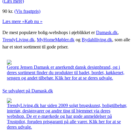
(Læs mere)
90
kr.
(Vis fragtpris)
Læs mere »
Køb nu »
De mest populære bolig-webshops i øjeblikket er
Damask.dk
,
TrendyLiving.dk
,
MyHomeMøbler.dk
og
Bydahlliving.dk
, som alle
har et stort sortiment til gode priser.
Georg Jensen Damask er anerkendt dansk designbrand, og i
deres sortiment finder du produkter til badet, bordet, køkkenet,
sengen og andet tilbehør. Klik her for at se deres udvalg.
Se udvalget på Damask.dk
TrendyLiving.dk har siden 2009 solgt brugskunst, boligtilbehør,
interiør, designvarer og andre ting til hjemmet via deres
webshop. De er e-mærkede og har gode anmeldelser på
Trustpilot, foruden prisgaranti på alle varer. Klik her for at se
deres udvalg.