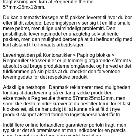
fragtløsning ved køb af Regnerulle thermo
57mmx25mx12mm.
Du kan alternativt forsøge at få pakken leveret til hvor du bor
eller til dit arbejde. Leveringstypen viser sig tit en lille smule
mere pebret, men tillige ualmindeligt problemfri. Den
prisbilligste leveringsmodel er unægtelig selv at hente
pakken, men den mulighed beroer på at du befinder dig med
kort afstand til e-firmaets arbejdslager.
Leveringstiden på Kontorartikler > Papir og blokke >
Regneruller / kasseruller er jo temmelig afgørende såfremt vi
absolut skal bruge produkterne omgående, og herved er det
fuldkommen på sin plads at du checker den forventede
leveringsdato for det respektive produkt.
Adskillige netshops i Danmark reklamerer med muligheden
for dag-til-dag levering på en lang række produkter,
eksempelvis Regnerulle thermo 57mmx25mx12mm, men
som ikke desto mindre kræver at du bestiller forud for et fast
klokkeslæt, så de har udsigt til at kunne nå at få dit nye
produkt skippet afsted forinden logistikpersonalet får fri.
Indtil flere online forhandlere garanterer portofri fragt, men
typisk er det så præmissen at man indkøber for en præcis
sum. I øvrigt kan du tage den mindst kostelige