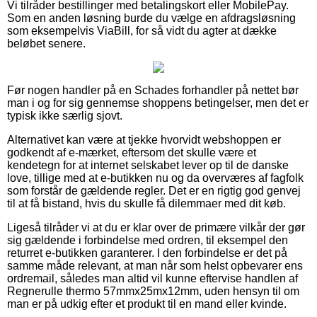
Vi tilråder bestillinger med betalingskort eller MobilePay.
Som en anden løsning burde du vælge en afdragsløsning
som eksempelvis ViaBill, for så vidt du agter at dække
beløbet senere.
Før nogen handler på en Schades forhandler på nettet bør
man i og for sig gennemse shoppens betingelser, men det er
typisk ikke særlig sjovt.
Alternativet kan være at tjekke hvorvidt webshoppen er
godkendt af e-mærket, eftersom det skulle være et
kendetegn for at internet selskabet lever op til de danske
love, tillige med at e-butikken nu og da overværes af fagfolk
som forstår de gældende regler. Det er en rigtig god genvej
til at få bistand, hvis du skulle få dilemmaer med dit køb.
Ligeså tilråder vi at du er klar over de primære vilkår der gør
sig gældende i forbindelse med ordren, til eksempel den
returret e-butikken garanterer. I den forbindelse er det på
samme måde relevant, at man når som helst opbevarer ens
ordremail, således man altid vil kunne eftervise handlen af
Regnerulle thermo 57mmx25mx12mm, uden hensyn til om
man er på udkig efter et produkt til en mand eller kvinde.