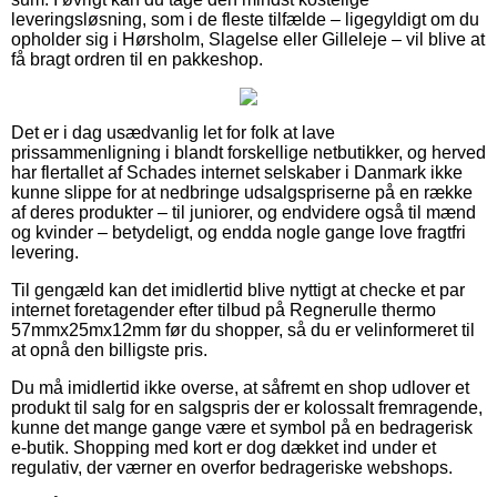
leveringsløsning, som i de fleste tilfælde – ligegyldigt om du
opholder sig i Hørsholm, Slagelse eller Gilleleje – vil blive at
få bragt ordren til en pakkeshop.
Det er i dag usædvanlig let for folk at lave
prissammenligning i blandt forskellige netbutikker, og herved
har flertallet af Schades internet selskaber i Danmark ikke
kunne slippe for at nedbringe udsalgspriserne på en række
af deres produkter – til juniorer, og endvidere også til mænd
og kvinder – betydeligt, og endda nogle gange love fragtfri
levering.
Til gengæld kan det imidlertid blive nyttigt at checke et par
internet foretagender efter tilbud på Regnerulle thermo
57mmx25mx12mm før du shopper, så du er velinformeret til
at opnå den billigste pris.
Du må imidlertid ikke overse, at såfremt en shop udlover et
produkt til salg for en salgspris der er kolossalt fremragende,
kunne det mange gange være et symbol på en bedragerisk
e-butik. Shopping med kort er dog dækket ind under et
regulativ, der værner en overfor bedrageriske webshops.