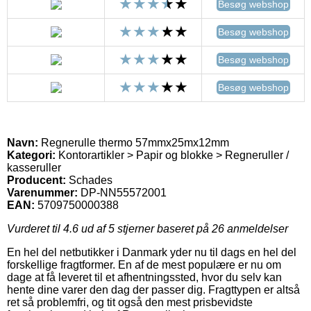
Besøg webshop
Besøg webshop
Besøg webshop
Besøg webshop
Navn:
Regnerulle thermo 57mmx25mx12mm
Kategori:
Kontorartikler > Papir og blokke > Regneruller /
kasseruller
Producent:
Schades
Varenummer:
DP-NN55572001
EAN:
5709750000388
Vurderet til
4.6
ud af 5 stjerner baseret på
26
anmeldelser
En hel del netbutikker i Danmark yder nu til dags en hel del
forskellige fragtformer. En af de mest populære er nu om
dage at få leveret til et afhentningssted, hvor du selv kan
hente dine varer den dag der passer dig. Fragttypen er altså
ret så problemfri, og tit også den mest prisbevidste