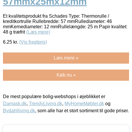
57mmx25mx12mm
Et kvalitetsprodukt fra Schades Type: Thermorulle /
kreditkortrulle Rullebredde: 57 mmRullediameter: 46
mmKernediameter: 12 mmRullelængde: 25 m Papir kvalitet:
48 g træfrit
(Læs mere)
6.25
kr.
(Vis fragtpris)
Læs mere »
Køb nu »
De mest populære bolig-webshops i øjeblikket er
Damask.dk
,
TrendyLiving.dk
,
MyHomeMøbler.dk
og
Bydahlliving.dk
, som alle har et stort sortiment til gode priser.