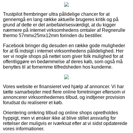
Trustpilot frembringer ultra pålidelige chancer for at
gennemgå en lang række aktuelle brugeres kritik og på
grund af dette er det anbefalelsesværdigt, at du kigger
nærmere på internet virksomhedens omtaler af Regnerulle
thermo 57mmx25mx12mm forinden du bestiller.
Facebook bringer dig desuden en række gode muligheder
for at få indsigt i internet virksomhedens pålidelighed. Her
ser vi nogle shops på nettet som giver folk mulighed for at
offentliggøre en bedømmelse af deres køb, som også må
benyttes til at fornemme tilfredsheden hos kunderne.
Vores website er finansieret ved hjælp af annoncer. Vi har
tætte samarbejder med flere online forretninger eftersom vi
annoncerer virksomhedernes tilbud, og indtjener provision
forudsat du realiserer et køb.
Orientering omkring tilbud og online shops opretholdes
hyppigt, men vi ønsker ikke at blive stillet ansvarlig for
rettelser der muligvis er iværksat efter at vi sidst opdaterede
vores informationer.