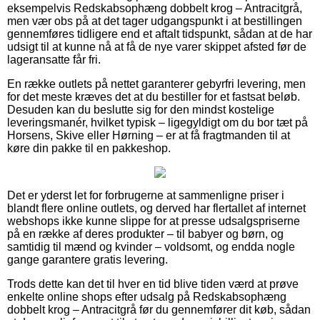
eksempelvis Redskabsophæng dobbelt krog – Antracitgrå,
men vær obs på at det tager udgangspunkt i at bestillingen
gennemføres tidligere end et aftalt tidspunkt, sådan at de har
udsigt til at kunne nå at få de nye varer skippet afsted før de
lageransatte får fri.
En række outlets på nettet garanterer gebyrfri levering, men
for det meste kræves det at du bestiller for et fastsat beløb.
Desuden kan du beslutte sig for den mindst kostelige
leveringsmanér, hvilket typisk – ligegyldigt om du bor tæt på
Horsens, Skive eller Hørning – er at få fragtmanden til at
køre din pakke til en pakkeshop.
Det er yderst let for forbrugerne at sammenligne priser i
blandt flere online outlets, og derved har flertallet af internet
webshops ikke kunne slippe for at presse udsalgspriserne
på en række af deres produkter – til babyer og børn, og
samtidig til mænd og kvinder – voldsomt, og endda nogle
gange garantere gratis levering.
Trods dette kan det til hver en tid blive tiden værd at prøve
enkelte online shops efter udsalg på Redskabsophæng
dobbelt krog – Antracitgrå før du gennemfører dit køb, sådan