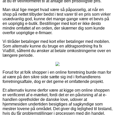
at du er velinformeret til at antage den prisbilligste pris.
Man skal lige meget hvad være så påpasselig, at når en
shop på nettet tilbyder bedst i test varer til en pris som virker
usædvanlig god, kunne det mange gange være et bevis på
en uoprigtig e-butik. Bestillinger med kort er ikke desto
mindre omfattet af en orden, der skærmer dig som kunde
overfor uoprigtige e-firmaer.
Vi tilråder betalinger med kort eller betalinger med mobilen.
Som alternativ kunne du bruge en afdragsordning fra fx
ViaBill, såfremt du ønsker at betale omkostningerne over en
længere periode.
Forud for at folk shopper i en online forretning burde man for
at være på den sikre side sætte sig ind i forhandlerens
forretningsaftale, dog er det gerne et omfattende projekt.
Et alternativ kunne derfor være at kigge om online shoppen
er verificeret af e-mærket, fordi det er en påvisning af at e-
handlen opretholder de danske love, udover at
hjemmesiden undertiden besigtiges af sagkyndige som
mestrer lovene på området. Det giver dig lejlighed til bistand,
hvis du får problemstillinger i processen med din handel.