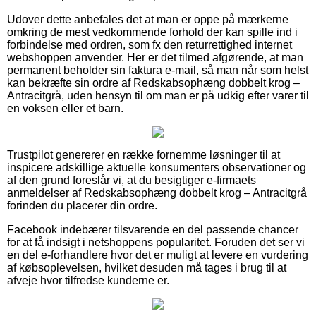
Udover dette anbefales det at man er oppe på mærkerne
omkring de mest vedkommende forhold der kan spille ind i
forbindelse med ordren, som fx den returrettighed internet
webshoppen anvender. Her er det tilmed afgørende, at man
permanent beholder sin faktura e-mail, så man når som helst
kan bekræfte sin ordre af Redskabsophæng dobbelt krog –
Antracitgrå, uden hensyn til om man er på udkig efter varer til
en voksen eller et barn.
Trustpilot genererer en række fornemme løsninger til at
inspicere adskillige aktuelle konsumenters observationer og
af den grund foreslår vi, at du besigtiger e-firmaets
anmeldelser af Redskabsophæng dobbelt krog – Antracitgrå
forinden du placerer din ordre.
Facebook indebærer tilsvarende en del passende chancer
for at få indsigt i netshoppens popularitet. Foruden det ser vi
en del e-forhandlere hvor det er muligt at levere en vurdering
af købsoplevelsen, hvilket desuden må tages i brug til at
afveje hvor tilfredse kunderne er.