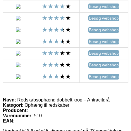
Besøg webshop
Besøg webshop
Besøg webshop
Besøg webshop
Besøg webshop
Besøg webshop
Besøg webshop
Navn:
Redskabsophæng dobbelt krog – Antracitgrå
Kategori:
Ophæng til redskaber
Producent:
Varenummer:
510
EAN:
Vurderet til
3.6
ud af 5 stjerner baseret på
23
anmeldelser