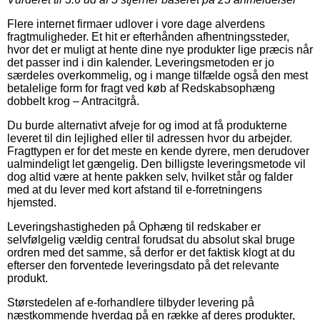
Flere internet firmaer udlover i vore dage alverdens
fragtmuligheder. Et hit er efterhånden afhentningssteder,
hvor det er muligt at hente dine nye produkter lige præcis når
det passer ind i din kalender. Leveringsmetoden er jo
særdeles overkommelig, og i mange tilfælde også den mest
betalelige form for fragt ved køb af Redskabsophæng
dobbelt krog – Antracitgrå.
Du burde alternativt afveje for og imod at få produkterne
leveret til din lejlighed eller til adressen hvor du arbejder.
Fragttypen er for det meste en kende dyrere, men derudover
ualmindeligt let gængelig. Den billigste leveringsmetode vil
dog altid være at hente pakken selv, hvilket står og falder
med at du lever med kort afstand til e-forretningens
hjemsted.
Leveringshastigheden på Ophæng til redskaber er
selvfølgelig vældig central forudsat du absolut skal bruge
ordren med det samme, så derfor er det faktisk klogt at du
efterser den forventede leveringsdato på det relevante
produkt.
Størstedelen af e-forhandlere tilbyder levering på
næstkommende hverdag på en række af deres produkter,