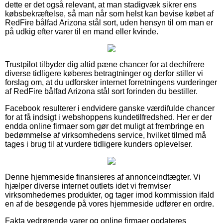
dette er det også relevant, at man stadigvæk sikrer ens
købsbekræftelse, så man når som helst kan bevise købet af
RedFire bålfad Arizona stål sort, uden hensyn til om man er
på udkig efter varer til en mand eller kvinde.
Trustpilot tilbyder dig altid pæne chancer for at dechifrere
diverse tidligere køberes betragtninger og derfor stiller vi
forslag om, at du udforsker internet forretningens vurderinger
af RedFire bålfad Arizona stål sort forinden du bestiller.
Facebook resulterer i endvidere ganske værdifulde chancer
for at få indsigt i webshoppens kundetilfredshed. Her er der
endda online firmaer som gør det muligt at frembringe en
bedømmelse af virksomhedens service, hvilket tilmed må
tages i brug til at vurdere tidligere kunders oplevelser.
Denne hjemmeside finansieres af annonceindtægter. Vi
hjælper diverse internet outlets idet vi fremviser
virksomhedernes produkter, og tager imod kommission ifald
en af de besøgende på vores hjemmeside udfører en ordre.
Fakta vedrørende varer og online firmaer opdateres