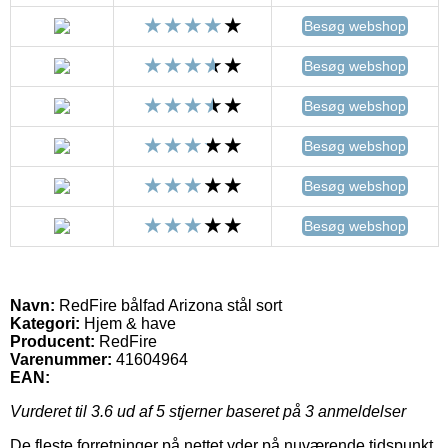
Besøg webshop
Besøg webshop
Besøg webshop
Besøg webshop
Besøg webshop
Besøg webshop
Navn:
RedFire bålfad Arizona stål sort
Kategori:
Hjem & have
Producent:
RedFire
Varenummer:
41604964
EAN:
Vurderet til
3.6
ud af 5 stjerner baseret på
3
anmeldelser
De fleste forretninger på nettet yder på nuværende tidspunkt