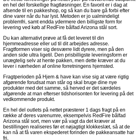
en hel del forskellige fragtløsninger. En favorit er i dag at
afsende til en pakkeshop, og så kan du bare gå forbi efter
dine varer når du har lyst. Metoden er jo ualmindeligt
problemfri, samt endda ydermere den billigste form for
levering ved køb af RedFire bålfad Arizona stål sort.
Du kan alternativt prøve at få det leveret til din
hjemmeadresse eller ud til dit arbejdes adresse.
Fragtformen viser sig desværre lidt dyrere, men på den
anden side ultra ligetil. Den prisbilligste leveringsform er
unægtelig selv at hente pakken, men dette kræver at du
lever i nærheden af online forretningens hjemsted.
Fragtperioden på Hjem & have kan vise sig at være rigtig
afgørende forudsat man står og skal bruge dine nye
produkter med det samme, så herved er det særdeles
afgørende at man efterser tidshorisonten for levering på det
vedkommende produkt.
En hel del outlets på nettet præsterer 1 dags fragt på en
række af deres varenumre, eksempelvis RedFire bålfad
Arizona stål sort, men vær på vagt da det kræver at
bestillingen realiseres før et nøjagtigt klokkeslæt, så at de
kan nå at få varen ekspederet forinden de pakkeansatte har
fri.