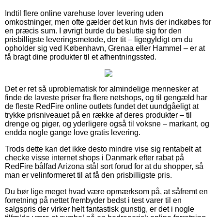
Indtil flere online varehuse lover levering uden
omkostninger, men ofte gælder det kun hvis der indkøbes for
en præcis sum. I øvrigt burde du beslutte sig for den
prisbilligste leveringsmetode, der tit – ligegyldigt om du
opholder sig ved København, Grenaa eller Hammel – er at
få bragt dine produkter til et afhentningssted.
Det er ret så uproblematisk for almindelige mennesker at
finde de laveste priser fra flere netshops, og til gengæld har
de fleste RedFire online outlets fundet det uundgåeligt at
trykke prisniveauet på en række af deres produkter – til
drenge og piger, og yderligere også til voksne – markant, og
endda nogle gange love gratis levering.
Trods dette kan det ikke desto mindre vise sig rentabelt at
checke visse internet shops i Danmark efter rabat på
RedFire bålfad Arizona stål sort forud for at du shopper, så
man er velinformeret til at få den prisbilligste pris.
Du bør lige meget hvad være opmærksom på, at såfremt en
forretning på nettet frembyder bedst i test varer til en
salgspris der virker helt fantastisk gunstig, er det i nogle