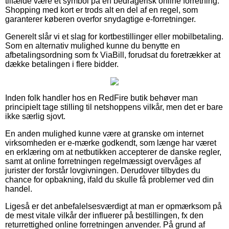
tilfælde være et symbol på en bedragerisk online forretning.
Shopping med kort er trods alt en del af en regel, som
garanterer køberen overfor snydagtige e-forretninger.
Generelt slår vi et slag for kortbestillinger eller mobilbetaling.
Som en alternativ mulighed kunne du benytte en
afbetalingsordning som fx ViaBill, forudsat du foretrækker at
dække betalingen i flere bidder.
Inden folk handler hos en RedFire butik behøver man
principielt tage stilling til netshoppens vilkår, men det er bare
ikke særlig sjovt.
En anden mulighed kunne være at granske om internet
virksomheden er e-mærke godkendt, som længe har været
en erklæring om at netbutikken accepterer de danske regler,
samt at online forretningen regelmæssigt overvåges af
jurister der forstår lovgivningen. Derudover tilbydes du
chance for opbakning, ifald du skulle få problemer ved din
handel.
Ligeså er det anbefalelsesværdigt at man er opmærksom på
de mest vitale vilkår der influerer på bestillingen, fx den
returrettighed online forretningen anvender. På grund af