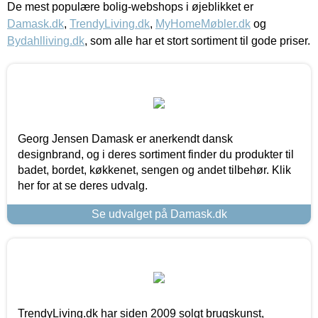
De mest populære bolig-webshops i øjeblikket er
Damask.dk
,
TrendyLiving.dk
,
MyHomeMøbler.dk
og
Bydahlliving.dk
, som alle har et stort sortiment til gode priser.
Georg Jensen Damask er anerkendt dansk
designbrand, og i deres sortiment finder du produkter til
badet, bordet, køkkenet, sengen og andet tilbehør. Klik
her for at se deres udvalg.
Se udvalget på Damask.dk
TrendyLiving.dk har siden 2009 solgt brugskunst,