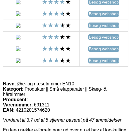
Besøg webshop
Besøg webshop
Besøg webshop
Besøg webshop
Besøg webshop
Besøg webshop
Navn:
Øre- og næsetrimmer EN10
Kategori:
Produkter || Små elapparater || Skæg- &
hårtrimmer
Producent:
Varenummer:
691311
EAN:
4210201574620
Vurderet til
3.7
ud af 5 stjerner baseret på
47
anmeldelser
En lang række e-forretninger udlover nu et hav af forskellige