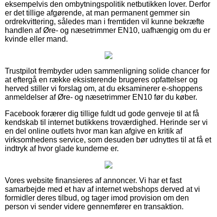
eksempelvis den ombytningspolitik netbutikken lover. Derfor
er det tillige afgørende, at man permanent gemmer sin
ordrekvittering, således man i fremtiden vil kunne bekræfte
handlen af Øre- og næsetrimmer EN10, uafhængig om du er
kvinde eller mand.
Trustpilot frembyder uden sammenligning solide chancer for
at eftergå en række eksisterende brugeres opfattelser og
herved stiller vi forslag om, at du eksaminerer e-shoppens
anmeldelser af Øre- og næsetrimmer EN10 før du køber.
Facebook forærer dig tillige fuldt ud gode genveje til at få
kendskab til internet butikkens troværdighed. Herinde ser vi
en del online outlets hvor man kan afgive en kritik af
virksomhedens service, som desuden bør udnyttes til at få et
indtryk af hvor glade kunderne er.
Vores website finansieres af annoncer. Vi har et fast
samarbejde med et hav af internet webshops derved at vi
formidler deres tilbud, og tager imod provision om den
person vi sender videre gennemfører en transaktion.