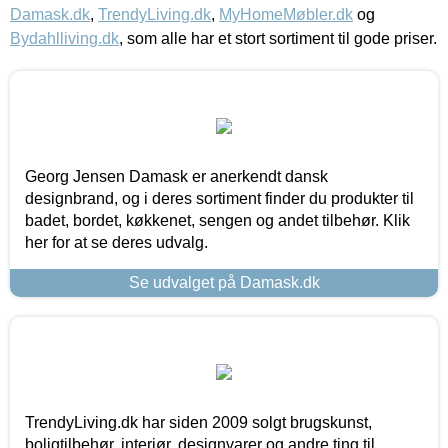
Damask.dk
,
TrendyLiving.dk
,
MyHomeMøbler.dk
og
Bydahlliving.dk
, som alle har et stort sortiment til gode priser.
Georg Jensen Damask er anerkendt dansk
designbrand, og i deres sortiment finder du produkter til
badet, bordet, køkkenet, sengen og andet tilbehør. Klik
her for at se deres udvalg.
Se udvalget på Damask.dk
TrendyLiving.dk har siden 2009 solgt brugskunst,
boligtilbehør, interiør, designvarer og andre ting til