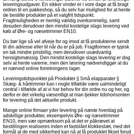
leveringsudgaver. En sikker vinder er i vore dage at få bragt
ordren til en pakkeshop, så du selv har mulighed for at hente
de bestilte produkter på et valgfrit tidspunkt.
Fragtmuligheden er nemlig vældig overkommelig, samt
desuden derudover den mindst kostelige slags levering ved
køb af Øre- og næsetrimmer EN10.
Du bør lige så vel afveje for og imod at få produkterne sendt
til din adresse eller til når du er på job. Fragtformen er typisk
en tak mindre prisbillig, men derudover usædvanlig
hensigtsmæssig. Den mindst kostelige slags levering er dog
selv at hente varerne, men den løsning nødvendiggør at du
er nærved online forretningens lager.
Leveringstidspunktet på Produkter || Små elapparater ||
Skæg- & hårtrimmer kan i nogle tilfælde være ualmindeligt
central i tilfælde af at vi har behov for din ordre nu og her, og
derfor er det virkelig væsentligt at man tjekker tidshorisonten
for levering på det aktuelle produkt.
Mange online firmaer yder levering på næste hverdag på
adskillige produkter, eksempelvis Øre- og næsetrimmer
EN10, men vær opmærksom på at det er påkrævet at
bestillingen realiseres inden et fastslået klokkeslæt, med det
formål at de med sikkerhed kan nå at få produktet fikset forud