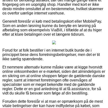
anses for uendeligt attraktiv, bør det mange gange være et
fingerpeg om en uoprigtig shop. Handler med kort er ikke
desto mindre omsluttet af en bestemmelse, hvilket skærmer
os overfor uærlige internet varehuse.
Generelt foreslår vi køb med betalingskort eller MobilePay.
Som en anden løsning kunne du benytte en løsning på
afbetaling som eksempelvis ViaBill, i tilfælde af at du higer
efter at klare betalingen over et længere tidsrum.
Forud for at folk bestiller i en internet butik burde de i
princippet bese dens forretningsbetingelser, men det er tit
ikke særlig spændende.
Et nemmere alternativ kunne måske være at kigge hvorvidt
online virksomheden er e-mærket, siden det almindeligvis er
en sikring om at online shoppen følger de gældende danske
regler, samt at internet forretningen ofte overvåges af
specialister som er meget bekendte med de gældende
regler. Dette er en god anledning til at få assistance, for så
vidt du skulle få besvær som følge af din bestilling.
Foruden dette foreslår vi at man er opmærksom på de mest
vitale betingelser der kan have indflydelse på købet, som