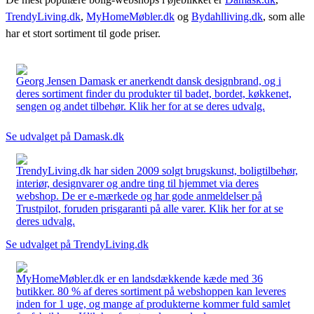
TrendyLiving.dk
,
MyHomeMøbler.dk
og
Bydahlliving.dk
, som alle
har et stort sortiment til gode priser.
Georg Jensen Damask er anerkendt dansk designbrand, og i
deres sortiment finder du produkter til badet, bordet, køkkenet,
sengen og andet tilbehør. Klik her for at se deres udvalg.
Se udvalget på Damask.dk
TrendyLiving.dk har siden 2009 solgt brugskunst, boligtilbehør,
interiør, designvarer og andre ting til hjemmet via deres
webshop. De er e-mærkede og har gode anmeldelser på
Trustpilot, foruden prisgaranti på alle varer. Klik her for at se
deres udvalg.
Se udvalget på TrendyLiving.dk
MyHomeMøbler.dk er en landsdækkende kæde med 36
butikker. 80 % af deres sortiment på webshoppen kan leveres
inden for 1 uge, og mange af produkterne kommer fuld samlet