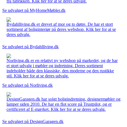
fra fabrikken. Klik her for at se deres udvalg.
Se udvalget på MyHomeMøbler.dk
Bydahlliving.dk er drevet af mor og to døtre. De har et stort
sortiment af boliginteriør på deres webshop. Klik her for at se
deres udvalg.
Se udvalget på Bydahlliving.dk
Norliving.dk er en relativt ny webshop på markedet, og de har
et stort udvalg i møbler og indretning. Deres sortiment
indeholder både den klassiske, den moderne og den rustikke
stil. Klik her for at se deres udvalg.
Se udvalget på Norliving.dk
DesignGaragen.dk har solgt boligindretning, designermøbler og
lamper siden 2010. De har en flot score på Trustpilot, og er
certificeret af E-mærket. Klik her for at se deres udvalg.
Se udvalget på DesignGaragen.dk