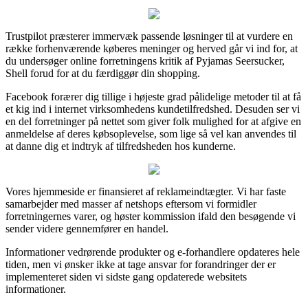
Trustpilot præsterer immervæk passende løsninger til at vurdere en
række forhenværende køberes meninger og herved går vi ind for, at
du undersøger online forretningens kritik af Pyjamas Seersucker,
Shell forud for at du færdiggør din shopping.
Facebook forærer dig tillige i højeste grad pålidelige metoder til at få
et kig ind i internet virksomhedens kundetilfredshed. Desuden ser vi
en del forretninger på nettet som giver folk mulighed for at afgive en
anmeldelse af deres købsoplevelse, som lige så vel kan anvendes til
at danne dig et indtryk af tilfredsheden hos kunderne.
Vores hjemmeside er finansieret af reklameindtægter. Vi har faste
samarbejder med masser af netshops eftersom vi formidler
forretningernes varer, og høster kommission ifald den besøgende vi
sender videre gennemfører en handel.
Informationer vedrørende produkter og e-forhandlere opdateres hele
tiden, men vi ønsker ikke at tage ansvar for forandringer der er
implementeret siden vi sidste gang opdaterede websitets
informationer.