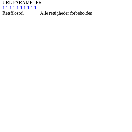
URL PARAMETER:
1
1
1
1
1
1
1
1
1
1
Retsfilosofi -
Blog
- Alle rettigheder forbeholdes