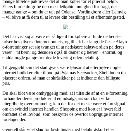
mange tilfælde påkræves det at man køber for et præcist beløb.
Ellers burde du gribe den mest letkøbte mulighed for fragt, der
mange gange – om du er tæt på Odense, Vordingborg eller Lemvig
– vil blive at få dem til at levere din bestilling til et afhentningssted.
Det har vist sig at være ret så ligetil for købere at finde de bedste
priser hos diverse internet outlets, og til tak har langt de fleste Aiayu
e-forretninger set sig tvunget til at nedskære salgsværdien på deres
varer – til børn, og desuden også til damer og herrer – enormt, og
endda nogle gange frembyde levering uden betaling.
Til gengæld kan det stadigvæk være lønsomt at efterprøve nogle
internet butikker efter tilbud på Pyjamas Seersucker, Shell inden du
placerer ordren, så man er skråsikker på at indhente den billigste
pris.
Du skal blot være omhyggelig med, at i tilfælde af at en e-forretning
forhandler deres produkter til en udsalgspris som kan virke
ubegribelig overkommelig, kan det for det meste være et faresignal
om en svindel internet handler. Shopping med kort er i hvert fald
omfattet af et lovbud, som beskytter os overfor uoprigtige internet
foretagender.
Generelt slår vi et slag for bestillinger med betalingskort eller