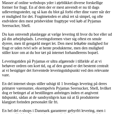
Masser af online webshops yder i øjeblikket diverse forskellige
former for fragt. En af dem der er mest anvendt er nu til dags
udleveringssteder, og så kan du blot gå forbi efter dine varer når der
er mulighed for det. Fragtmetoden er altså ret så simpel, og ofte
endvidere den mest prisbevidste fragttype ved køb af Pyjamas
Seersucker, Shell.
Du kan omvendt planlægge at vælge levering til hvor du bor eller ud
på din arbejdsplads. Leveringsformen viser sig oftest en smule
dyrere, men til gengæld meget let. Den mest letkøbte mulighed for
fragt er uden tvivl selv at hente produkterne, men den mulighed
stiller krav om at du bor tæt på internet forhandlerens bopæl.
Leveringstiden på Pyjamas er ultra afgørende i tilfælde af at vi
behøver ordren om kort tid, og af den grund er det bestemt centralt
at vi besigtiger det forventede leveringstidspunkt ved den relevante
vare.
En del internet shops stiller udsigt til 1 hverdags levering på deres
primære varenumre, eksempelvis Pyjamas Seersucker, Shell, hvilket
dog er betinget af at bestillingen anbringes inden et angivent
tidspunkt, sådan at de sandsynligvis kan nå at få produkterne
klargjort forinden personalet får fri.
En hel del e-shops i Danmark garanterer gebyrfri levering, men i