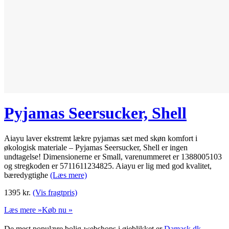
Pyjamas Seersucker, Shell
Aiayu laver ekstremt lækre pyjamas sæt med skøn komfort i
økologisk materiale – Pyjamas Seersucker, Shell er ingen
undtagelse! Dimensionerne er Small, varenummeret er 1388005103
og stregkoden er 5711611234825. Aiayu er lig med god kvalitet,
bæredygtighe
(Læs mere)
1395
kr.
(Vis fragtpris)
Læs mere »
Køb nu »
De mest populære bolig-webshops i øjeblikket er
Damask.dk
,