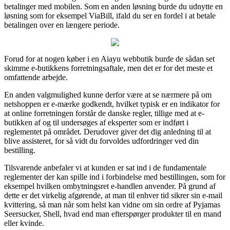
betalinger med mobilen. Som en anden løsning burde du udnytte en
løsning som for eksempel ViaBill, ifald du ser en fordel i at betale
betalingen over en længere periode.
Forud for at nogen køber i en Aiayu webbutik burde de sådan set
skimme e-butikkens forretningsaftale, men det er for det meste et
omfattende arbejde.
En anden valgmulighed kunne derfor være at se nærmere på om
netshoppen er e-mærke godkendt, hvilket typisk er en indikator for
at online forretningen forstår de danske regler, tillige med at e-
butikken af og til undersøges af eksperter som er indført i
reglementet på området. Derudover giver det dig anledning til at
blive assisteret, for så vidt du forvoldes udfordringer ved din
bestilling.
Tilsvarende anbefaler vi at kunden er sat ind i de fundamentale
reglementer der kan spille ind i forbindelse med bestillingen, som for
eksempel hvilken ombytningsret e-handlen anvender. På grund af
dette er det virkelig afgørende, at man til enhver tid sikrer sin e-mail
kvittering, så man når som helst kan vidne om sin ordre af Pyjamas
Seersucker, Shell, hvad end man efterspørger produkter til en mand
eller kvinde.