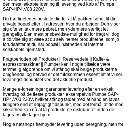
den mest letkøbte løsning til levering ved køb af Pumpe
SAP-HP4.V03 220V.
Du bør ligeledes beslutte dig for at få pakken sendt til din
private bopæl eller til adressen hvor du arbejder. Den viser
sig ofte en tak mere pebret, men ydermere særligt let
gængelig. Den mest prisbevidste mulighed for fragt vil dog
altid vise sig at være at du selv henter produkterne, som jo
forudsætter at du har bopæl i nærheden af internet
selskabets hjemsted.
Fragtperioden på Produkter || Reservedele || Kaffe- &
espressomaskiner || Pumper kan i nogle tilfælde være
temmelig afgørende om vi står og skal bruge produkterne
omgående, og herved er det fuldkommen essentielt at vi ser
leveringstidspunktet ved det aktuelle produkt.
Mange e-forretninger garanterer levering efter en enkelt
hverdag på de fleste produkter, eksempelvis Pumpe SAP-
HP4.V03 220V, hvilket står og falder med at handlen laves
tidligere end et nøjagtigt tidspunkt, med det formål at de med
sikkerhed kan nå at få produkterne distribueret inden de
lageransatte tager hjem.
Nogle netshops frembyder levering uden beregning, men for