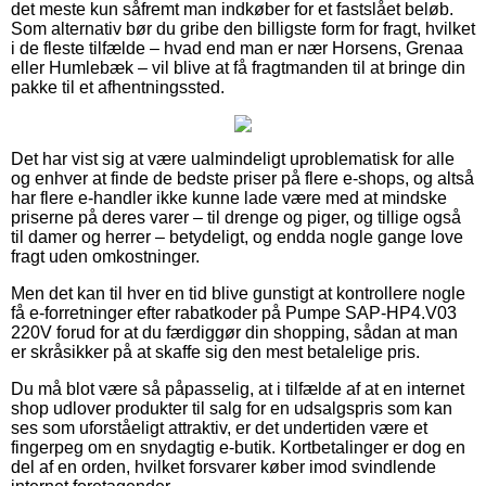
det meste kun såfremt man indkøber for et fastslået beløb.
Som alternativ bør du gribe den billigste form for fragt, hvilket
i de fleste tilfælde – hvad end man er nær Horsens, Grenaa
eller Humlebæk – vil blive at få fragtmanden til at bringe din
pakke til et afhentningssted.
Det har vist sig at være ualmindeligt uproblematisk for alle
og enhver at finde de bedste priser på flere e-shops, og altså
har flere e-handler ikke kunne lade være med at mindske
priserne på deres varer – til drenge og piger, og tillige også
til damer og herrer – betydeligt, og endda nogle gange love
fragt uden omkostninger.
Men det kan til hver en tid blive gunstigt at kontrollere nogle
få e-forretninger efter rabatkoder på Pumpe SAP-HP4.V03
220V forud for at du færdiggør din shopping, sådan at man
er skråsikker på at skaffe sig den mest betalelige pris.
Du må blot være så påpasselig, at i tilfælde af at en internet
shop udlover produkter til salg for en udsalgspris som kan
ses som uforståeligt attraktiv, er det undertiden være et
fingerpeg om en snydagtig e-butik. Kortbetalinger er dog en
del af en orden, hvilket forsvarer køber imod svindlende