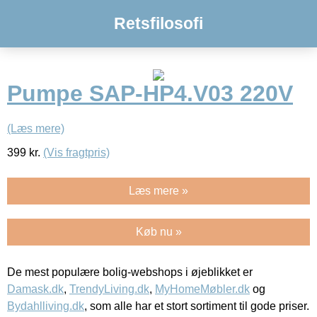
Retsfilosofi
Pumpe SAP-HP4.V03 220V
(Læs mere)
399
kr.
(Vis fragtpris)
Læs mere »
Køb nu »
De mest populære bolig-webshops i øjeblikket er
Damask.dk
,
TrendyLiving.dk
,
MyHomeMøbler.dk
og
Bydahlliving.dk
, som alle har et stort sortiment til gode priser.