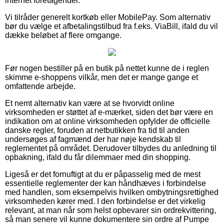
internet foretagender.
Vi tilråder generelt kortkøb eller MobilePay. Som alternativ
bør du vælge et afbetalingstilbud fra f.eks. ViaBill, ifald du vil
dække beløbet af flere omgange.
Før nogen bestiller på en butik på nettet kunne de i reglen
skimme e-shoppens vilkår, men det er mange gange et
omfattende arbejde.
Et nemt alternativ kan være at se hvorvidt online
virksomheden er støttet af e-mærket, siden det bør være en
indikation om at online virksomheden opfylder de officielle
danske regler, foruden at netbutikken fra tid til anden
undersøges af fagmænd der har nøje kendskab til
reglementet på området. Derudover tilbydes du anledning til
opbakning, ifald du får dilemmaer med din shopping.
Ligeså er det fornuftigt at du er påpasselig med de mest
essentielle reglementer der kan håndhæves i forbindelse
med handlen, som eksempelvis hvilken ombytningsrettighed
virksomheden kører med. I den forbindelse er det virkelig
relevant, at man når som helst opbevarer sin ordrekvittering,
så man senere vil kunne dokumentere sin ordre af Pumpe