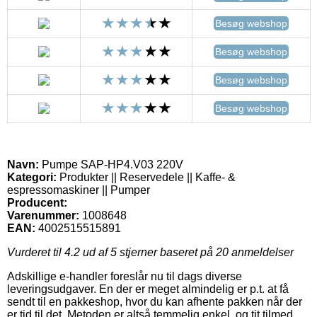
Besøg webshop
Besøg webshop
Besøg webshop
Besøg webshop
Navn:
Pumpe SAP-HP4.V03 220V
Kategori:
Produkter || Reservedele || Kaffe- &
espressomaskiner || Pumper
Producent:
Varenummer:
1008648
EAN:
4002515515891
Vurderet til
4.2
ud af 5 stjerner baseret på
20
anmeldelser
Adskillige e-handler foreslår nu til dags diverse
leveringsudgaver. En der er meget almindelig er p.t. at få
sendt til en pakkeshop, hvor du kan afhente pakken når der
er tid til det. Metoden er altså temmelig enkel, og tit tilmed