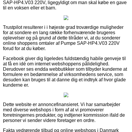
SAP-HP4.V03 220V, ligegyldigt om man skal købe en gave
til en voksen eller et barn.
Trustpilot resulterer i i højeste grad troværdige muligheder
for at sondere en lang række forhenværende brugeres
oplevelser og på grund af dette tilråder vi, at du sonderer
online shoppens omtaler af Pumpe SAP-HP4.V03 220V
forud for at du køber.
Facebook giver dig ligeledes fuldstændig habile genveje til
at få en idé om internet webshoppens pålidelighed.
Derudover ses endda webbutikker som tilbyder kunderne at
formulere en bedømmelse af virksomhedens service, som
desuden kan bruges til at danne dig et indtryk af hvor glade
kunderne er.
Dette website er annoncefinansieret. Vi har samarbejder
med diverse webshops i form af at vi promoverer
forretningernes produkter, og indtjener kommission ifald de
personer vi sender videre foretager en ordre.
Fakta vedrørende tilbud og online webshops i Danmark