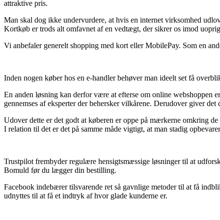
attraktive pris.
Man skal dog ikke undervurdere, at hvis en internet virksomhed udlove
Kortkøb er trods alt omfavnet af en vedtægt, der sikrer os imod uoprig
Vi anbefaler generelt shopping med kort eller MobilePay. Som en anden 
Inden nogen køber hos en e-handler behøver man ideelt set få overbli
En anden løsning kan derfor være at efterse om online webshoppen er v
gennemses af eksperter der behersker vilkårene. Derudover giver det 
Udover dette er det godt at køberen er oppe på mærkerne omkring de 
I relation til det er det på samme måde vigtigt, at man stadig opbeva
Trustpilot frembyder regulære hensigtsmæssige løsninger til at udforsk
Bomuld før du lægger din bestilling.
Facebook indebærer tilsvarende ret så gavnlige metoder til at få indbl
udnyttes til at få et indtryk af hvor glade kunderne er.