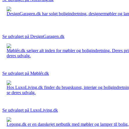
DesignGaragen.dk har solgt boligindretning, designermøbler og lamper
Se udvalget på DesignGaragen.dk
Møblér.dk sælger alt inden for møbler og boligindretning. Deres pri
deres udvalg.
Se udvalget på Møblér.dk
Hos LuxoLiving.dk finder du brugskunst, interiør og boligindretning
se deres udvalg.
Se udvalget på LuxoLiving.dk
Lepong.dk er en danskejet netbutik med møbler og lamper til bolig, h