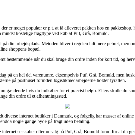
n der er meget populær er p.t. at få afleveret pakken hos en pakkeshop, h
n mindst kostelige fragttype ved køb af Puf, Grå, Bomuld.
ud på din arbejdsplads. Metoden bliver i regelen lidt mere pebret, men o
online shoppens bopæl.
mt bestemmende når du skal bruge din ordre inden for kort tid, og herved
ag på en hel del varenumre, eksempelvis Puf, Grå, Bomuld, men husk at de
ukterne på posthuset forinden logistikmedarbejderne holder fyraften.
kun gældende hvis du indkøber for et præcist beløb. Ellers skulle du snu
nge din ordre til et afhentningssted.
t diverse internet butikker i Danmark, og følgelig har masser af online 
g endda nogle gange byde på fragt uden betaling.
ge internet selskaber efter udsalg på Puf, Grå, Bomuld forud for at du ge