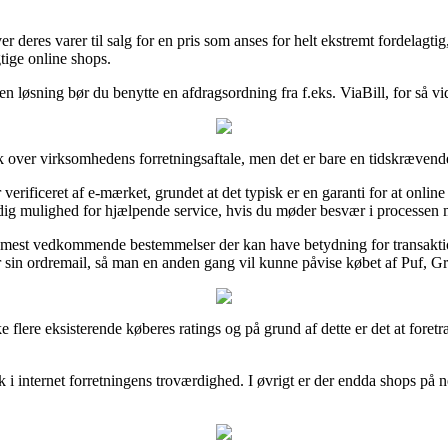
r deres varer til salg for en pris som anses for helt ekstremt fordelag
tige online shops.
løsning bør du benytte en afdragsordning fra f.eks. ViaBill, for så vidt
k over virksomhedens forretningsaftale, men det er bare en tidskræven
erificeret af e-mærket, grundet at det typisk er en garanti for at onl
dig mulighed for hjælpende service, hvis du møder besvær i processen 
mest vedkommende bestemmelser der kan have betydning for transaktione
rer sin ordremail, så man en anden gang vil kunne påvise købet af Puf, 
e flere eksisterende køberes ratings og på grund af dette er det at fore
ik i internet forretningens troværdighed. I øvrigt er der endda shops på