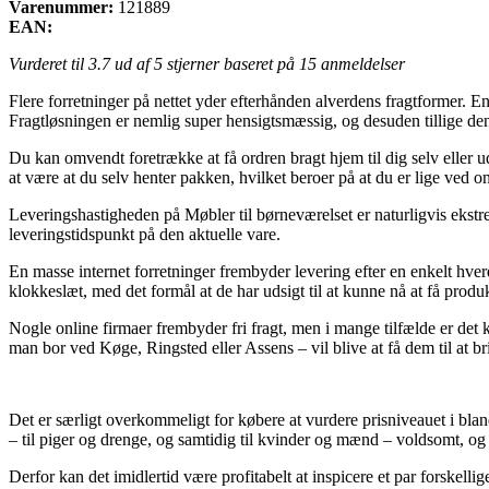
Varenummer:
121889
EAN:
Vurderet til
3.7
ud af 5 stjerner baseret på
15
anmeldelser
Flere forretninger på nettet yder efterhånden alverdens fragtformer. E
Fragtløsningen er nemlig super hensigtsmæssig, og desuden tillige de
Du kan omvendt foretrække at få ordren bragt hjem til dig selv eller 
at være at du selv henter pakken, hvilket beroer på at du er lige ved 
Leveringshastigheden på Møbler til børneværelset er naturligvis ekstre
leveringstidspunkt på den aktuelle vare.
En masse internet forretninger frembyder levering efter en enkelt hverd
klokkeslæt, med det formål at de har udsigt til at kunne nå at få prod
Nogle online firmaer frembyder fri fragt, men i mange tilfælde er det 
man bor ved Køge, Ringsted eller Assens – vil blive at få dem til at bri
Det er særligt overkommeligt for købere at vurdere prisniveauet i bland
– til piger og drenge, og samtidig til kvinder og mænd – voldsomt, o
Derfor kan det imidlertid være profitabelt at inspicere et par forskelli