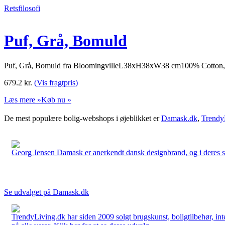
Retsfilosofi
Puf, Grå, Bomuld
Puf, Grå, Bomuld fra BloomingvilleL38xH38xW38 cm100% Cotton, 
679.2
kr.
(Vis fragtpris)
Læs mere »
Køb nu »
De mest populære bolig-webshops i øjeblikket er
Damask.dk
,
Trendy
Georg Jensen Damask er anerkendt dansk designbrand, og i deres sort
Se udvalget på Damask.dk
TrendyLiving.dk har siden 2009 solgt brugskunst, boligtilbehør, int