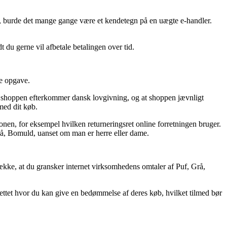
tig, burde det mange gange være et kendetegn på en uægte e-handler.
 du gerne vil afbetale betalingen over tid.
de opgave.
ine shoppen efterkommer dansk lovgivning, og at shoppen jævnligt
med dit køb.
n, for eksempel hvilken returneringsret online forretningen bruger.
Grå, Bomuld, uanset om man er herre eller dame.
trække, at du gransker internet virksomhedens omtaler af Puf, Grå,
 nettet hvor du kan give en bedømmelse af deres køb, hvilket tilmed bør