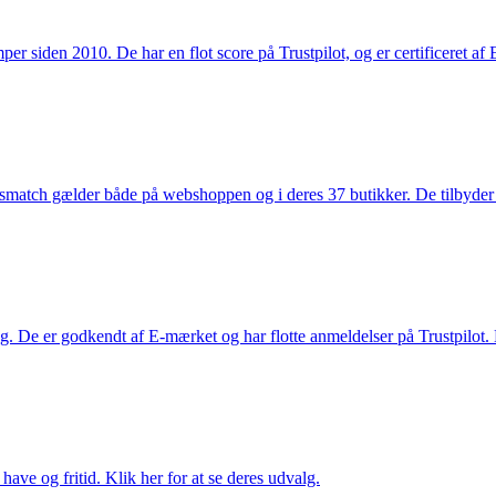
 siden 2010. De har en flot score på Trustpilot, og er certificeret af 
smatch gælder både på webshoppen og i deres 37 butikker. De tilbyder d
. De er godkendt af E-mærket og har flotte anmeldelser på Trustpilot. L
ave og fritid. Klik her for at se deres udvalg.