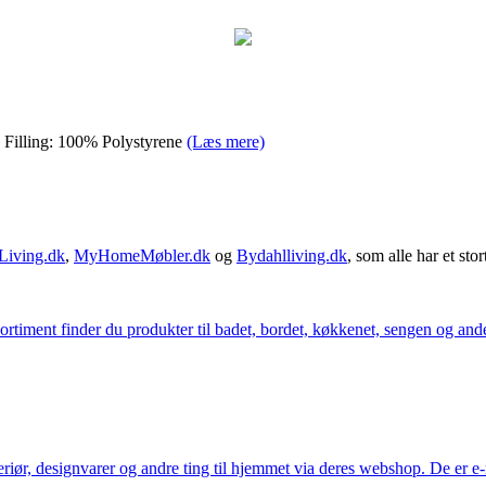
Filling: 100% Polystyrene
(Læs mere)
Living.dk
,
MyHomeMøbler.dk
og
Bydahlliving.dk
, som alle har et stor
iment finder du produkter til badet, bordet, køkkenet, sengen og andet 
eriør, designvarer og andre ting til hjemmet via deres webshop. De er 