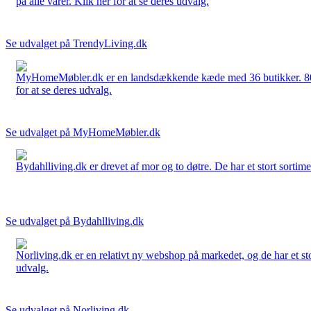
på alle varer. Klik her for at se deres udvalg.
Se udvalget på TrendyLiving.dk
MyHomeMøbler.dk er en landsdækkende kæde med 36 butikker. 80 % 
for at se deres udvalg.
Se udvalget på MyHomeMøbler.dk
Bydahlliving.dk er drevet af mor og to døtre. De har et stort sortime
Se udvalget på Bydahlliving.dk
Norliving.dk er en relativt ny webshop på markedet, og de har et sto
udvalg.
Se udvalget på Norliving.dk