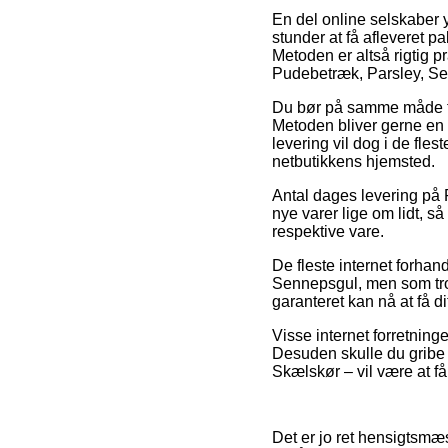
En del online selskaber 
stunder at få afleveret p
Metoden er altså rigtig p
Pudebetræk, Parsley, S
Du bør på samme måde for
Metoden bliver gerne en 
levering vil dog i de fle
netbutikkens hjemsted.
Antal dages levering på 
nye varer lige om lidt, s
respektive vare.
De fleste internet forha
Sennepsgul, men som trods
garanteret kan nå at få d
Visse internet forretninge
Desuden skulle du gribe d
Skælskør – vil være at få 
Det er jo ret hensigtsmæs