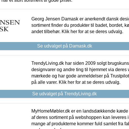
 har et stort sortiment til gode priser.
Georg Jensen Damask er anerkendt dansk desig
sortiment finder du produkter til badet, bordet, 
andet tilbehør. Klik her for at se deres udvalg.
Se udvalget på Damask.dk
TrendyLiving.dk har siden 2009 solgt brugskunst, 
designvarer og andre ting til hjemmet via deres
mærkede og har gode anmeldelser på Trustpilot,
på alle varer. Klik her for at se deres udvalg.
Se udvalget på TrendyLiving.dk
MyHomeMøbler.dk er en landsdækkende kæde m
af deres sortiment på webshoppen kan leveres i
mange af produkterne kommer fuld samlet fra fabr