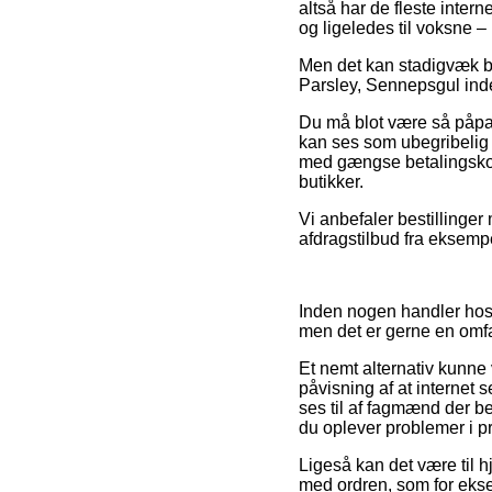
altså har de fleste intern
og ligeledes til voksne –
Men det kan stadigvæk bl
Parsley, Sennepsgul inde
Du må blot være så påpass
kan ses som ubegribelig 
med gængse betalingskort 
butikker.
Vi anbefaler bestillinge
afdragstilbud fra eksemp
Inden nogen handler hos
men det er gerne en omf
Et nemt alternativ kunne 
påvisning af at internet s
ses til af fagmænd der b
du oplever problemer i p
Ligeså kan det være til h
med ordren, som for eksem