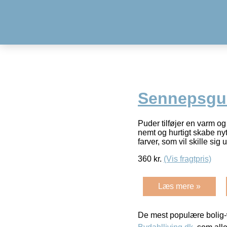
Sennepsgu
Puder tilføjer en varm o
nemt og hurtigt skabe ny
farver, som vil skille sig
360
kr.
(Vis fragtpris)
Læs mere »
De mest populære bolig-