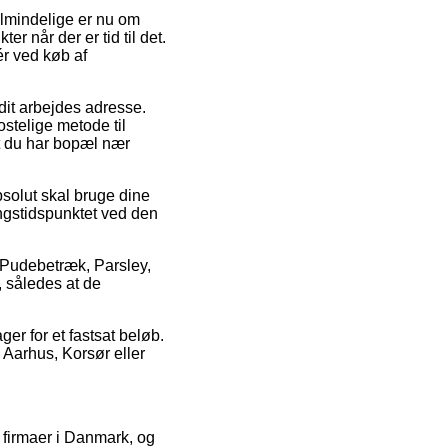
almindelige er nu om
r når der er tid til det.
ér ved køb af
dit arbejdes adresse.
stelige metode til
 at du har bopæl nær
bsolut skal bruge dine
ringstidspunktet ved den
s Pudebetræk, Parsley,
, således at de
ger for et fastsat beløb.
 Aarhus, Korsør eller
t firmaer i Danmark, og