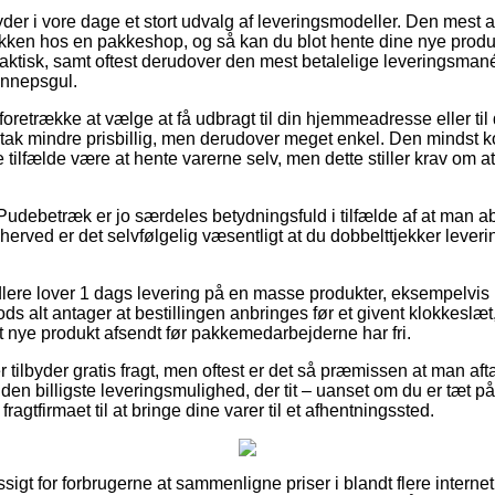
yder i vore dage et stort udvalg af leveringsmodeller. Den mest 
akken hos en pakkeshop, og så kan du blot hente dine nye produkte
raktisk, samt oftest derudover den mest betalelige leveringsman
ennepsgul.
etrække at vælge at få udbragt til din hjemmeadresse eller til 
tak mindre prisbillig, men derudover meget enkel. Den mindst ko
ste tilfælde være at hente varerne selv, men dette stiller krav om
Pudebetræk er jo særdeles betydningsfuld i tilfælde af at man a
å herved er det selvfølgelig væsentligt at du dobbelttjekker leve
ndlere lover 1 dags levering på en masse produkter, eksempelvi
 alt antager at bestillingen anbringes før et givent klokkeslæt
it nye produkt afsendt før pakkemedarbejderne har fri.
r tilbyder gratis fragt, men oftest er det så præmissen at man afta
en billigste leveringsmulighed, der tit – uanset om du er tæt på
fragtfirmaet til at bringe dine varer til et afhentningssted.
sigt for forbrugerne at sammenligne priser i blandt flere interne