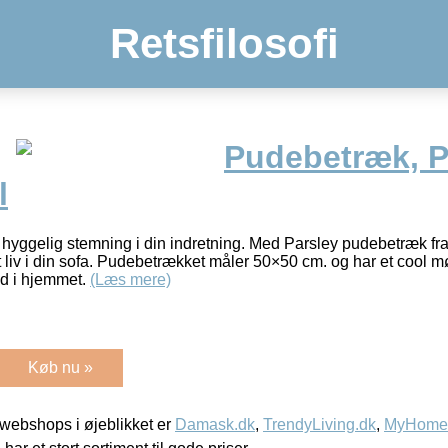
Retsfilosofi
Pudebetræk, P
l
g hyggelig stemning i din indretning. Med Parsley pudebetræk f
t liv i din sofa. Pudebetrækket måler 50×50 cm. og har et cool
 ud i hjemmet.
(Læs mere)
Køb nu »
webshops i øjeblikket er
Damask.dk
,
TrendyLiving.dk
,
MyHomeM