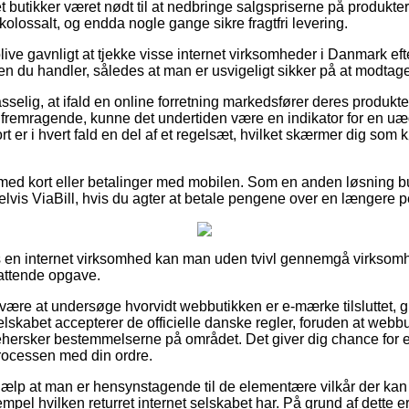
et butikker været nødt til at nedbringe salgspriserne på produkter
 kolossalt, og endda nogle gange sikre fragtfri levering.
ive gavnligt at tjekke visse internet virksomheder i Danmark ef
n du handler, således at man er usvigeligt sikker på at modtage
elig, at ifald en online forretning markedsfører deres produkte
fremragende, kunne det undertiden være en indikator for en uæ
er i hvert fald en del af et regelsæt, hvilket skærmer dig som k
r med kort eller betalinger med mobilen. Som en anden løsning b
elvis ViaBill, hvis du agter at betale pengene over en længere p
 en internet virksomhed kan man uden tvivl gennemgå virksomh
attende opgave.
være at undersøge hvorvidt webbutikken er e-mærke tilsluttet, gr
elskabet accepterer de officielle danske regler, foruden at webbut
ehersker bestemmelserne på området. Det giver dig chance for 
rocessen med din ordre.
jælp at man er hensynstagende til de elementære vilkår der kan s
pel hvilken returret internet selskabet har. På grund af dette er 