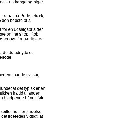
ne – til drenge og piger,
ter rabat på Pudebetræk,
 den bedste pris.
r for en udsalgspris der
gte online shop. Køb
øber overfor uærlige e-
urde du udnytte et
eriode.
edens handelsvilkår,
undet at det typisk er en
ikken fra tid til anden
en hjælpende hånd, ifald
pille ind i forbindelse
det ligeledes vigtigt, at