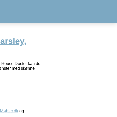
arsley,
ra House Doctor kan du
 mønster med skønne
øbler.dk
og