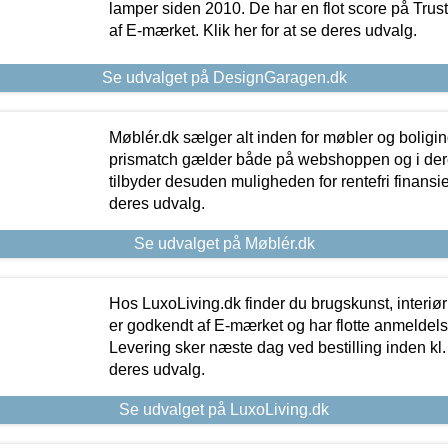
lamper siden 2010. De har en flot score på Trustpi
af E-mærket. Klik her for at se deres udvalg.
Se udvalget på DesignGaragen.dk
Møblér.dk sælger alt inden for møbler og boligi
prismatch gælder både på webshoppen og i dere
tilbyder desuden muligheden for rentefri finansier
deres udvalg.
Se udvalget på Møblér.dk
Hos LuxoLiving.dk finder du brugskunst, interiør
er godkendt af E-mærket og har flotte anmeldelse
Levering sker næste dag ved bestilling inden kl. 1
deres udvalg.
Se udvalget på LuxoLiving.dk