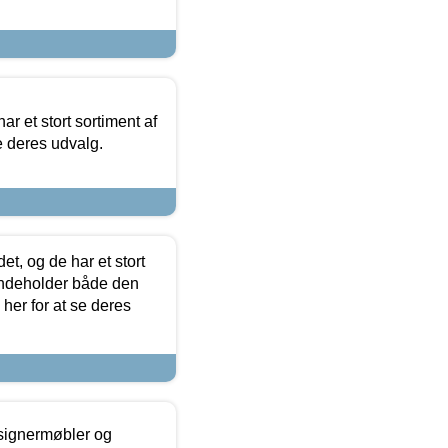
ar et stort sortiment af
e deres udvalg.
t, og de har et stort
 indeholder både den
 her for at se deres
esignermøbler og