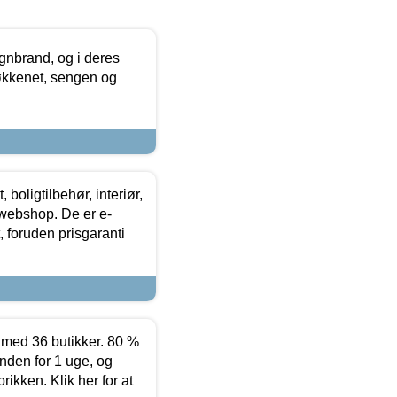
nbrand, og i deres
køkkenet, sengen og
boligtilbehør, interiør,
 webshop. De er e-
 foruden prisgaranti
ed 36 butikker. 80 %
nden for 1 uge, og
ikken. Klik her for at