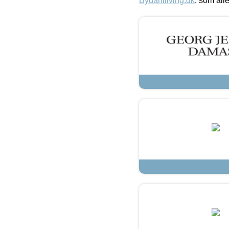
Bydahlliving.dk
, som alle