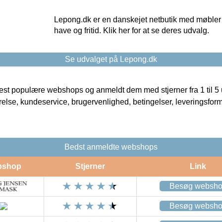
Lepong.dk er en danskejet netbutik med møbler o
have og fritid. Klik her for at se deres udvalg.
Se udvalget på Lepong.dk
t populære webshops og anmeldt dem med stjerner fra 1 til 5 ud
rrelse, kundeservice, brugervenlighed, betingelser, leveringsfor
Bedst anmeldte webshops
bshop
Stjerner
Link
Besøg websh
Besøg websh