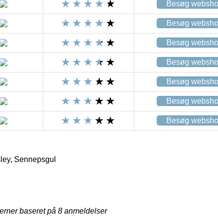
Besøg websh
Besøg websh
Besøg websh
Besøg websh
Besøg websh
Besøg websh
Besøg websh
ley, Sennepsgul
jerner baseret på
8
anmeldelser