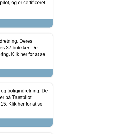
lot, og er certificeret
ndretning. Deres
s 37 butikker. De
ing. Klik her for at se
 og boligindretning. De
r på Trustpilot.
5. Klik her for at se