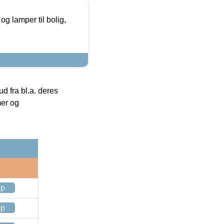
g lamper til bolig,
 fra bl.a. deres
mer og
op
op