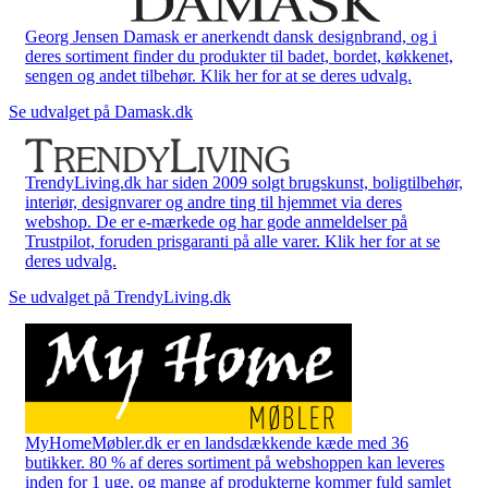
Georg Jensen Damask er anerkendt dansk designbrand, og i
deres sortiment finder du produkter til badet, bordet, køkkenet,
sengen og andet tilbehør. Klik her for at se deres udvalg.
Se udvalget på Damask.dk
TrendyLiving.dk har siden 2009 solgt brugskunst, boligtilbehør,
interiør, designvarer og andre ting til hjemmet via deres
webshop. De er e-mærkede og har gode anmeldelser på
Trustpilot, foruden prisgaranti på alle varer. Klik her for at se
deres udvalg.
Se udvalget på TrendyLiving.dk
MyHomeMøbler.dk er en landsdækkende kæde med 36
butikker. 80 % af deres sortiment på webshoppen kan leveres
inden for 1 uge, og mange af produkterne kommer fuld samlet