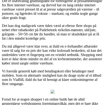
Det er usædvanlig gnidningsløst for forbrugerne at prissammenligne
fra flere internet varehuse, og derved har en lang række internet
varehuse været presset til at at presse salgsværdien på varerne – til
juniorer, og ligeledes til voksne – markant, og endda nogle gange
sikre gratis fragt.
Det kan dog stadigvæk være tiden værd at efterse flere shops på
nettet efter rabatkoder på Pudebetræk m/kelim-mønster, uld/jute,
grå/grøn – 50×50 cm før du handler, så man er skudsikker på at få
fat i den mindst kostelige pris.
Du må alligevel være klar over, at ifald en e-forhandler afhænder
varer til salg for en pris der kan virke kolossalt beskeden, så kan det
undertiden være et fingerpeg om en svindel netbutik. Shopping med
kort er ikke desto mindre en del af en lovbestemmelse, der assisterer
køber imod uægte online varehuse.
Vi foreslår generelt køb med betalingskort eller betalinger med
mobilen. Som en alternativ mulighed kan du drage nytte af et tilbud
som fx ViaBill, ifald du har til hensigt at klare omkostningerne af
flere omgange.
Forud for at nogen shopper i en online butik bør de altid
gennemlæse webshoppens forretningsvilkår, men det er bare ikke