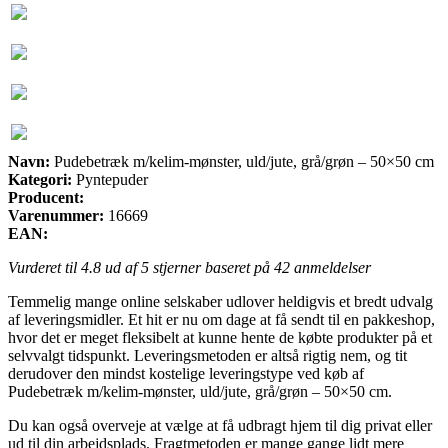
Navn:
Pudebetræk m/kelim-mønster, uld/jute, grå/grøn – 50×50 cm
Kategori:
Pyntepuder
Producent:
Varenummer:
16669
EAN:
Vurderet til
4.8
ud af 5 stjerner baseret på
42
anmeldelser
Temmelig mange online selskaber udlover heldigvis et bredt udvalg
af leveringsmidler. Et hit er nu om dage at få sendt til en pakkeshop,
hvor det er meget fleksibelt at kunne hente de købte produkter på et
selvvalgt tidspunkt. Leveringsmetoden er altså rigtig nem, og tit
derudover den mindst kostelige leveringstype ved køb af
Pudebetræk m/kelim-mønster, uld/jute, grå/grøn – 50×50 cm.
Du kan også overveje at vælge at få udbragt hjem til dig privat eller
ud til din arbejdsplads. Fragtmetoden er mange gange lidt mere