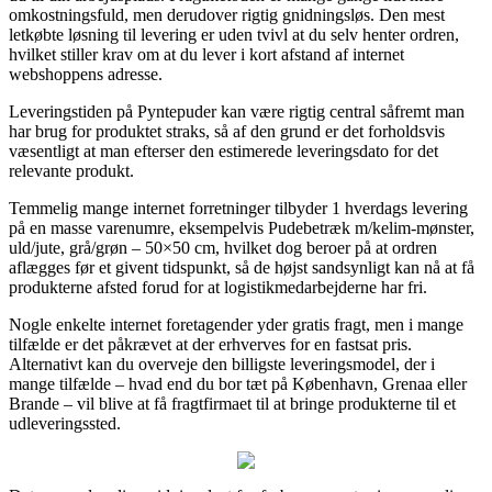
omkostningsfuld, men derudover rigtig gnidningsløs. Den mest
letkøbte løsning til levering er uden tvivl at du selv henter ordren,
hvilket stiller krav om at du lever i kort afstand af internet
webshoppens adresse.
Leveringstiden på Pyntepuder kan være rigtig central såfremt man
har brug for produktet straks, så af den grund er det forholdsvis
væsentligt at man efterser den estimerede leveringsdato for det
relevante produkt.
Temmelig mange internet forretninger tilbyder 1 hverdags levering
på en masse varenumre, eksempelvis Pudebetræk m/kelim-mønster,
uld/jute, grå/grøn – 50×50 cm, hvilket dog beroer på at ordren
aflægges før et givent tidspunkt, så de højst sandsynligt kan nå at få
produkterne afsted forud for at logistikmedarbejderne har fri.
Nogle enkelte internet foretagender yder gratis fragt, men i mange
tilfælde er det påkrævet at der erhverves for en fastsat pris.
Alternativt kan du overveje den billigste leveringsmodel, der i
mange tilfælde – hvad end du bor tæt på København, Grenaa eller
Brande – vil blive at få fragtfirmaet til at bringe produkterne til et
udleveringssted.