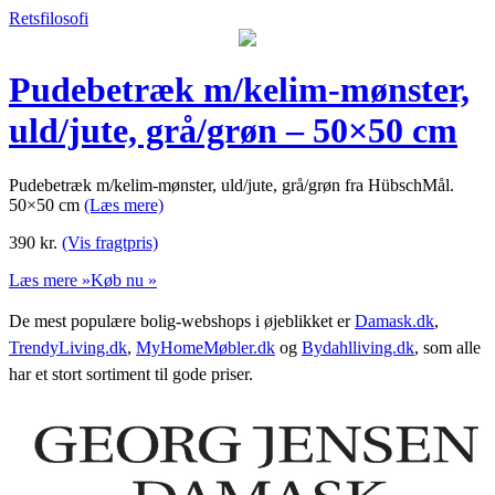
Retsfilosofi
Pudebetræk m/kelim-mønster,
uld/jute, grå/grøn – 50×50 cm
Pudebetræk m/kelim-mønster, uld/jute, grå/grøn fra HübschMål.
50×50 cm
(Læs mere)
390
kr.
(Vis fragtpris)
Læs mere »
Køb nu »
De mest populære bolig-webshops i øjeblikket er
Damask.dk
,
TrendyLiving.dk
,
MyHomeMøbler.dk
og
Bydahlliving.dk
, som alle
har et stort sortiment til gode priser.