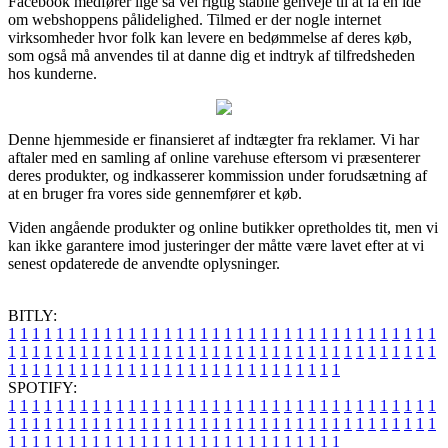
Facebook medfører lige så vel rigtig stabile genveje til at få en idé
om webshoppens pålidelighed. Tilmed er der nogle internet
virksomheder hvor folk kan levere en bedømmelse af deres køb,
som også må anvendes til at danne dig et indtryk af tilfredsheden
hos kunderne.
Denne hjemmeside er finansieret af indtægter fra reklamer. Vi har
aftaler med en samling af online varehuse eftersom vi præsenterer
deres produkter, og indkasserer kommission under forudsætning af
at en bruger fra vores side gennemfører et køb.
Viden angående produkter og online butikker opretholdes tit, men vi
kan ikke garantere imod justeringer der måtte være lavet efter at vi
senest opdaterede de anvendte oplysninger.
BITLY:
1
1
1
1
1
1
1
1
1
1
1
1
1
1
1
1
1
1
1
1
1
1
1
1
1
1
1
1
1
1
1
1
1
1
1
1
1
1
1
1
1
1
1
1
1
1
1
1
1
1
1
1
1
1
1
1
1
1
1
1
1
1
1
1
1
1
1
1
1
1
1
1
1
1
1
1
1
1
1
1
1
1
1
1
1
1
1
1
1
1
1
1
1
1
1
1
1
1
1
1
SPOTIFY:
1
1
1
1
1
1
1
1
1
1
1
1
1
1
1
1
1
1
1
1
1
1
1
1
1
1
1
1
1
1
1
1
1
1
1
1
1
1
1
1
1
1
1
1
1
1
1
1
1
1
1
1
1
1
1
1
1
1
1
1
1
1
1
1
1
1
1
1
1
1
1
1
1
1
1
1
1
1
1
1
1
1
1
1
1
1
1
1
1
1
1
1
1
1
1
1
1
1
1
1