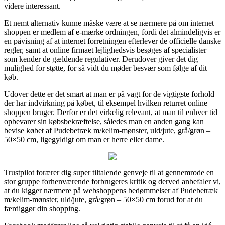
videre interessant.
Et nemt alternativ kunne måske være at se nærmere på om internet
shoppen er medlem af e-mærke ordningen, fordi det almindeligvis er
en påvisning af at internet forretningen efterlever de officielle danske
regler, samt at online firmaet lejlighedsvis besøges af specialister
som kender de gældende regulativer. Derudover giver det dig
mulighed for støtte, for så vidt du møder besvær som følge af dit
køb.
Udover dette er det smart at man er på vagt for de vigtigste forhold
der har indvirkning på købet, til eksempel hvilken returret online
shoppen bruger. Derfor er det virkelig relevant, at man til enhver tid
opbevarer sin købsbekræftelse, således man en anden gang kan
bevise købet af Pudebetræk m/kelim-mønster, uld/jute, grå/grøn –
50×50 cm, ligegyldigt om man er herre eller dame.
Trustpilot forærer dig super tiltalende genveje til at gennemrode en
stor gruppe forhenværende forbrugeres kritik og derved anbefaler vi,
at du kigger nærmere på webshoppens bedømmelser af Pudebetræk
m/kelim-mønster, uld/jute, grå/grøn – 50×50 cm forud for at du
færdiggør din shopping.