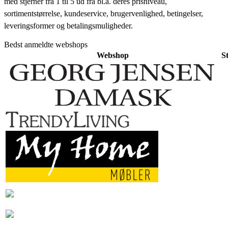
med stjerner fra 1 til 5 ud fra bl.a. deres prisniveau,
sortimentstørrelse, kundeservice, brugervenlighed, betingelser,
leveringsformer og betalingsmuligheder.
Bedst anmeldte webshops
Webshop
S