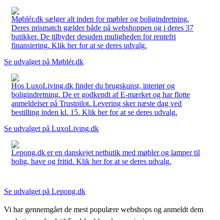
Møblér.dk sælger alt inden for møbler og boligindretning.
Deres prismatch gælder både på webshoppen og i deres 37
butikker. De tilbyder desuden muligheden for rentefri
finansiering. Klik her for at se deres udvalg.
Se udvalget på Møblér.dk
Hos LuxoLiving.dk finder du brugskunst, interiør og
boligindretning. De er godkendt af E-mærket og har flotte
anmeldelser på Trustpilot. Levering sker næste dag ved
bestilling inden kl. 15. Klik her for at se deres udvalg.
Se udvalget på LuxoLiving.dk
Lepong.dk er en danskejet netbutik med møbler og lamper til
bolig, have og fritid. Klik her for at se deres udvalg.
Se udvalget på Lepong.dk
Vi har gennemgået de mest populære webshops og anmeldt dem