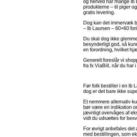
og herved har mange Ib La
produkterne – til piger 
gratis levering.
Dog kan det immervæk bli
– Ib Laursen – 60×60 for
Du skal dog ikke glemme, a
besynderligt god, så kunn
en forordning, hvilket h
Generelt foreslår vi sho
fra fx ViaBill, når du ha
Før folk bestiller i en I
dog er det bare ikke su
Et nemmere alternativ k
bør være en indikation om
jævnligt overvåges af eks
vidt du udsættes for bes
For øvrigt anbefales det 
med bestillingen, som eks