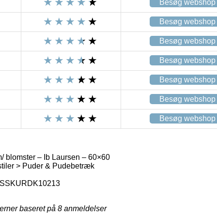
Besøg webshop
Besøg webshop
Besøg webshop
Besøg webshop
Besøg webshop
Besøg webshop
Besøg webshop
 blomster – Ib Laursen – 60×60
tiler > Puder & Pudebetræk
SSKURDK10213
jerner baseret på
8
anmeldelser