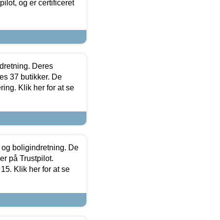
lot, og er certificeret
ndretning. Deres
s 37 butikker. De
ing. Klik her for at se
 og boligindretning. De
r på Trustpilot.
5. Klik her for at se