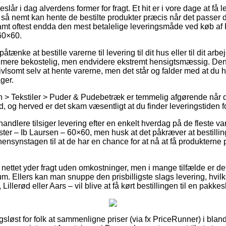
slår i dag alverdens former for fragt. Et hit er i vore dage at få lev
 så nemt kan hente de bestilte produkter præcis når det passer 
samt oftest endda den mest betalelige leveringsmåde ved køb a
60×60.
nke at bestille varerne til levering til dit hus eller til dit arb
 mere bekostelig, men endvidere ekstremt hensigtsmæssig. Den
vlsomt selv at hente varerne, men det står og falder med at du h
ger.
 > Tekstiler > Puder & Pudebetræk er temmelig afgørende når d
id, og herved er det skam væsentligt at du finder leveringstiden f
handlere tilsiger levering efter en enkelt hverdag på de fleste 
er – Ib Laursen – 60×60, men husk at det påkræver at bestillin
hensynstagen til at de har en chance for at nå at få produkterne p
nettet yder fragt uden omkostninger, men i mange tilfælde er d
m. Ellers kan man snuppe den prisbilligste slags levering, hvilk
Lillerød eller Aars – vil blive at få kørt bestillingen til en pakke
ngsløst for folk at sammenligne priser (via fx PriceRunner) i blan