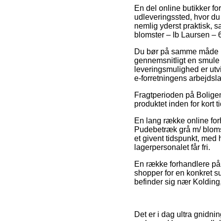
En del online butikker fore
udleveringssted, hvor du
nemlig yderst praktisk, 
blomster – Ib Laursen – 
Du bør på samme måde påtæ
gennemsnitligt en smule
leveringsmulighed er utvi
e-forretningens arbejdsla
Fragtperioden på Boligen
produktet inden for kort t
En lang række online for
Pudebetræk grå m/ blomst
et givent tidspunkt, med 
lagerpersonalet får fri.
En række forhandlere på 
shopper for en konkret su
befinder sig nær Kolding, 
Det er i dag ultra gnidni