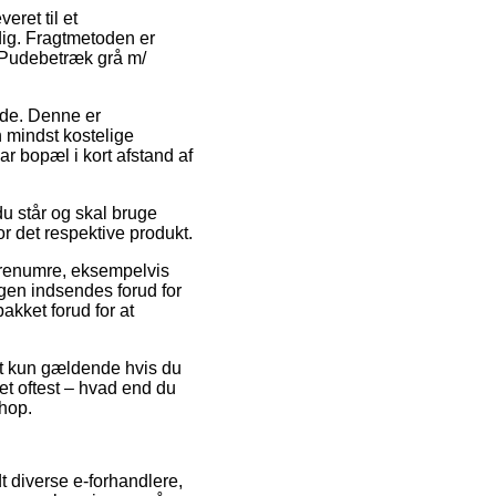
eret til et
dig. Fragtmetoden er
f Pudebetræk grå m/
ejde. Denne er
 mindst kostelige
ar bopæl i kort afstand af
u står og skal bruge
or det respektive produkt.
varenumre, eksempelvis
gen indsendes forud for
akket forud for at
et kun gældende hvis du
et oftest – hvad end du
shop.
dt diverse e-forhandlere,