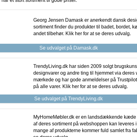
 har et stort sortiment til gode priser.
Georg Jensen Damask er anerkendt dansk desig
sortiment finder du produkter til badet, bordet, 
andet tilbehør. Klik her for at se deres udvalg.
Se udvalget på Damask.dk
TrendyLiving.dk har siden 2009 solgt brugskunst, 
designvarer og andre ting til hjemmet via deres
mærkede og har gode anmeldelser på Trustpilot,
på alle varer. Klik her for at se deres udvalg.
Se udvalget på TrendyLiving.dk
MyHomeMøbler.dk er en landsdækkende kæde m
af deres sortiment på webshoppen kan leveres i
mange af produkterne kommer fuld samlet fra fabr