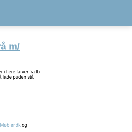
å m/
flere farver fra Ib
å lade puden stå
øbler.dk
og