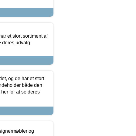
ar et stort sortiment af
e deres udvalg.
t, og de har et stort
 indeholder både den
 her for at se deres
esignermøbler og