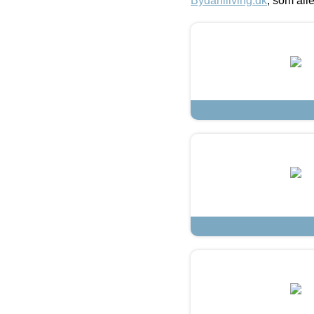
Bydahlliving.dk
, som alle