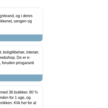
nbrand, og i deres
køkkenet, sengen og
boligtilbehør, interiør,
 webshop. De er e-
 foruden prisgaranti
ed 36 butikker. 80 %
nden for 1 uge, og
ikken. Klik her for at