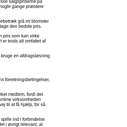
resse salgspriserne på
a nogle gange præstere
debetræk grå m/ blomster
tage den bedste pris.
en pris som kan virke
er trods alt omfattet af
u bruge en afdragsløsning
ns forretningsbetingelser,
et medlem, fordi det
at online virksomheden
til at få hjælp, for så
pille ind i forbindelse
 i øvrigt relevant, at