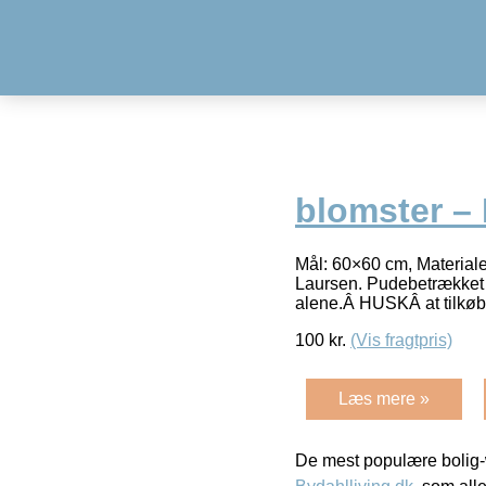
blomster – 
Mål: 60×60 cm, Materiale
Laursen. Pudebetrækket e
alene.Â HUSKÂ at tilkøbe
100
kr.
(Vis fragtpris)
Læs mere »
De mest populære bolig-