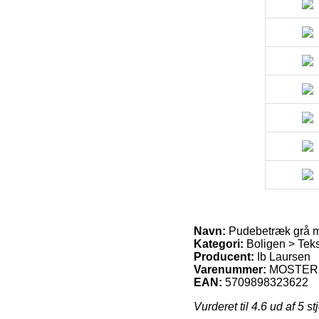
Navn:
Pudebetræk grå m/
Kategori:
Boligen > Teks
Producent:
Ib Laursen
Varenummer:
MOSTER
EAN:
5709898323622
Vurderet til
4.6
ud af 5 st