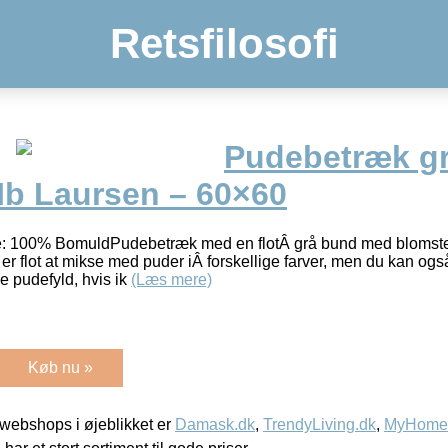
Retsfilosofi
Pudebetræk gr
Ib Laursen – 60×60
: 100% BomuldPudebetræk med en flotÂ grå bund med blomster i 
r flot at mikse med puder iÂ forskellige farver, men du kan ogs
 pudefyld, hvis ik
(Læs mere)
Køb nu »
webshops i øjeblikket er
Damask.dk
,
TrendyLiving.dk
,
MyHomeM