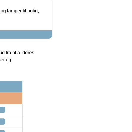
g lamper til bolig,
 fra bl.a. deres
mer og