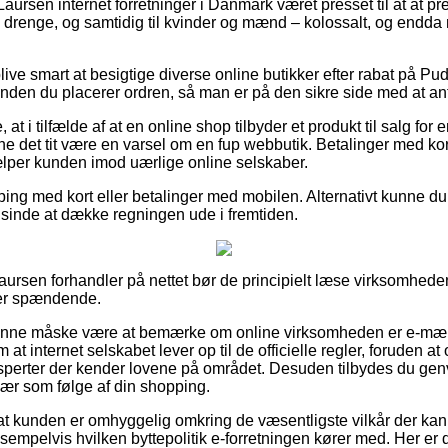
ursen internet forretninger i Danmark været presset til at at p
og drenge, og samtidig til kvinder og mænd – kolossalt, og endd
ve smart at besigtige diverse online butikker efter rabat på Pu
inden du placerer ordren, så man er på den sikre side med at an
t i tilfælde af at en online shop tilbyder et produkt til salg for 
e det tit være en varsel om en fup webbutik. Betalinger med kort 
jælper kunden imod uærlige online selskaber.
pping med kort eller betalinger med mobilen. Alternativt kunne d
r i sinde at dække regningen ude i fremtiden.
b Laursen forhandler på nettet bør de principielt læse virksomhede
per spændende.
unne måske være at bemærke om online virksomheden er e-mærk
 at internet selskabet lever op til de officielle regler, foruden 
perter der kender lovene på området. Desuden tilbydes du genvej 
vær som følge af din shopping.
at kunden er omhyggelig omkring de væsentligste vilkår der kan s
empelvis hvilken byttepolitik e-forretningen kører med. Her er det