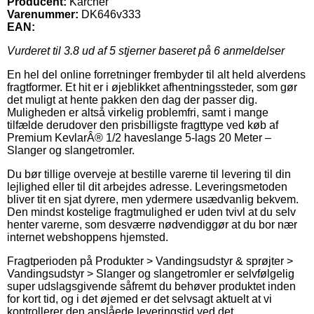
Producent:
Karcher
Varenummer:
DK646v333
EAN:
Vurderet til
3.8
ud af 5 stjerner baseret på
6
anmeldelser
En hel del online forretninger frembyder til alt held alverdens
fragtformer. Et hit er i øjeblikket afhentningssteder, som gør
det muligt at hente pakken den dag der passer dig.
Muligheden er altså virkelig problemfri, samt i mange
tilfælde derudover den prisbilligste fragttype ved køb af
Premium KevlarÂ® 1/2 haveslange 5-lags 20 Meter –
Slanger og slangetromler.
Du bør tillige overveje at bestille varerne til levering til din
lejlighed eller til dit arbejdes adresse. Leveringsmetoden
bliver tit en sjat dyrere, men ydermere usædvanlig bekvem.
Den mindst kostelige fragtmulighed er uden tvivl at du selv
henter varerne, som desværre nødvendiggør at du bor nær
internet webshoppens hjemsted.
Fragtperioden på Produkter > Vandingsudstyr & sprøjter >
Vandingsudstyr > Slanger og slangetromler er selvfølgelig
super udslagsgivende såfremt du behøver produktet inden
for kort tid, og i det øjemed er det selvsagt aktuelt at vi
kontrollerer den anslåede leveringstid ved det