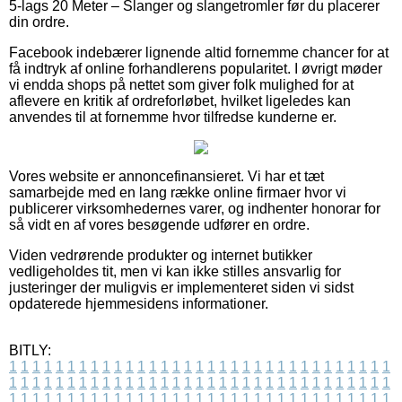
5-lags 20 Meter – Slanger og slangetromler før du placerer
din ordre.
Facebook indebærer lignende altid fornemme chancer for at
få indtryk af online forhandlerens popularitet. I øvrigt møder
vi endda shops på nettet som giver folk mulighed for at
aflevere en kritik af ordreforløbet, hvilket ligeledes kan
anvendes til at fornemme hvor tilfredse kunderne er.
Vores website er annoncefinansieret. Vi har et tæt
samarbejde med en lang række online firmaer hvor vi
publicerer virksomhedernes varer, og indhenter honorar for
så vidt en af vores besøgende udfører en ordre.
Viden vedrørende produkter og internet butikker
vedligeholdes tit, men vi kan ikke stilles ansvarlig for
justeringer der muligvis er implementeret siden vi sidst
opdaterede hjemmesidens informationer.
BITLY:
1
1
1
1
1
1
1
1
1
1
1
1
1
1
1
1
1
1
1
1
1
1
1
1
1
1
1
1
1
1
1
1
1
1
1
1
1
1
1
1
1
1
1
1
1
1
1
1
1
1
1
1
1
1
1
1
1
1
1
1
1
1
1
1
1
1
1
1
1
1
1
1
1
1
1
1
1
1
1
1
1
1
1
1
1
1
1
1
1
1
1
1
1
1
1
1
1
1
1