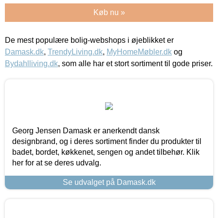
Køb nu »
De mest populære bolig-webshops i øjeblikket er
Damask.dk
,
TrendyLiving.dk
,
MyHomeMøbler.dk
og
Bydahlliving.dk
, som alle har et stort sortiment til gode priser.
Georg Jensen Damask er anerkendt dansk
designbrand, og i deres sortiment finder du produkter til
badet, bordet, køkkenet, sengen og andet tilbehør. Klik
her for at se deres udvalg.
Se udvalget på Damask.dk