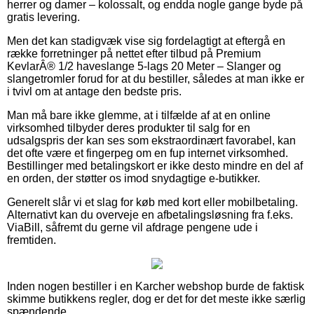
herrer og damer – kolossalt, og endda nogle gange byde på
gratis levering.
Men det kan stadigvæk vise sig fordelagtigt at eftergå en
række forretninger på nettet efter tilbud på Premium
KevlarÂ® 1/2 haveslange 5-lags 20 Meter – Slanger og
slangetromler forud for at du bestiller, således at man ikke er
i tvivl om at antage den bedste pris.
Man må bare ikke glemme, at i tilfælde af at en online
virksomhed tilbyder deres produkter til salg for en
udsalgspris der kan ses som ekstraordinært favorabel, kan
det ofte være et fingerpeg om en fup internet virksomhed.
Bestillinger med betalingskort er ikke desto mindre en del af
en orden, der støtter os imod snydagtige e-butikker.
Generelt slår vi et slag for køb med kort eller mobilbetaling.
Alternativt kan du overveje en afbetalingsløsning fra f.eks.
ViaBill, såfremt du gerne vil afdrage pengene ude i
fremtiden.
Inden nogen bestiller i en Karcher webshop burde de faktisk
skimme butikkens regler, dog er det for det meste ikke særlig
spændende.