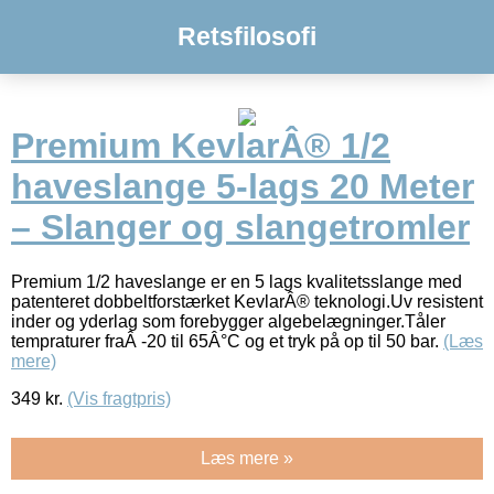
Retsfilosofi
Premium KevlarÂ® 1/2
haveslange 5-lags 20 Meter
– Slanger og slangetromler
Premium 1/2 haveslange er en 5 lags kvalitetsslange med
patenteret dobbeltforstærket KevlarÂ® teknologi.Uv resistent
inder og yderlag som forebygger algebelægninger.Tåler
tempraturer fraÂ -20 til 65Â°C og et tryk på op til 50 bar.
(Læs
mere)
349
kr.
(Vis fragtpris)
Læs mere »