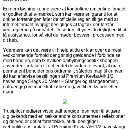
En nem løsning kunne være at kontrollere om online firmaet
er godkendt af e-mærket, som kan være en garanti for at
online forretningen føjer de officielle regler, tillige med at
internet firmaet hyppigt besigtiges af fagfolk der forstår
vedtægterne på området. Desuden tilbydes du lejlighed til at
få assistance, for så vidt du møder besvær i processen med
dit køb.
Ydermere kan det være til hjælp at du er klar over de mest
vedkommende forhold der gør sig gældende i forbindelse
med handlen, som fx hvilken ombytningspolitik shoppen
anvender. I relation til det er det desuden relevant, at man
permanent beholder ens ordremail, således man til enhver
tid kan eftervise bestillingen af Premium KevlarÂ® 1/2
haveslange 5-lags 20 Meter – Slanger og slangetromler,
uafhængig om man skal købe en gave til en kvinde eller
mand.
Trustpilot medfører visse uafhængige løsninger til at gøre
dig bekendt med en række andre konsumenters reflektioner
og derved er det at foretrække, at du besigtiger
webbutikkens omtaler af Premium KevlarÂ® 1/2 haveslange