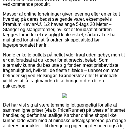
vedkommende produkt.
Masser af online forretninger giver levering efter en enkelt
hverdag på deres bedst sælgende varer, eksempelvis
Premium KevlarÂ® 1/2 haveslange 5-lags 20 Meter –
Slanger og slangetromler, hvilket er forudsat at ordren
lægges forud for et nøjagtigt klokkeslæt, sådan at de har
mulighed for at nå at få ordren skippet afsted før
lagerpersonalet har fri.
Nogle enkelte outlets på nettet yder fragt uden gebyr, men tit
er det forudsat at du køber for et præcist beløb. Som
alternativ kunne du beslutte sig for den mest prisbevidste
fragtmulighed, hvilket i de fleste tilfælde – uanset om man
befinder sig ved Helsingør, Brønderslev eller Humlebæk –
vil blive at få fragtmanden til at bringe ordren til en
pakkeshop.
Det har vist sig at være temmelig let gængeligt for alle at
sammenligne priser (via fx PriceRunner) på tværs af internet
handler, og derfor har utallige Karcher online shops ikke
kunne lade være med at mindske udsalgspriserne på mange
af deres produkter – til drenge og piger, og desuden også til