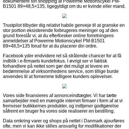
dokumentere sin shopping af Powerme Motionscykel PM-
B1501 89×48,5×135, ligegyldigt om du er kvinde eller mand.
Trustpilot tilbyder dig relativt habile genveje til at granske en
stor portion eksisterende forbrugeres meninger og af den
grund foreslår vi, at du efterforsker online forretningens
anmeldelser af Powerme Motionscykel PM-B1501
89×48,5×135 forud for at du placerer din ordre.
Facebook yder endvidere ret så strålende chancer for at få
indblik i e-firmaets kundefokus. I øvrigt ser vi faktisk
forhandlere på nettet som gør det muligt at levere en
bedømmelse af virksomhedens service, som tillige burde
anvendes til at fornemme tidligere kunders oplevelser.
Vores side finansieres af annonceindtægter. Vi har tætte
samarbejder med en mængde internet firmaer i form af at vi
fremviser butikkernes produkter, og indtjener godtgørelse
såfremt en bruger fra vores side realiserer en bestilling.
Data omkring varer og shops på nettet i Danmark ajourføres
ofte, men vi kan ikke stilles ansvarlig for modifikationer der