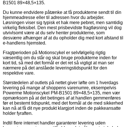
B1501 89×48,5×135.
Du kunne endvidere påtænke at få produkterne sendt til din
hjemmeadresse eller til adressen hvor du arbejder.
Løsningen viser sig typisk et hak mere pebret, men samtidig
virkelig fleksibel. Den mest prisbevidste fragtløsning vil dog
utvivlsomt være at du selv henter produkterne, som
desværre afhænger af at du opholder dig med kort afstand til
e-handlens hjemsted.
Fragtperioden på Motionscykel er selvfølgelig rigtig
væsentlig om du står og skal bruge produkterne inden for
kort tid, så med det formål er det ret så vigtigt at man ser
nærmere på det anslåede leveringstidspunkt for den
respektive vare.
Størstedelen af outlets på nettet giver løfte om 1 hverdags
levering på mange af shoppens varenumre, eksempelvis
Powerme Motionscykel PM-B1501 89×48,5×135, men vær
opmærksom på at det betinges af at handlen gemmenføres
før et bestemt tidspunkt, med det formål at de med sikkerhed
kan nå at få dit nye produkt klargjort inden de pakkeansatte
holder fyraften.
Indtil flere internet handler garanterer levering uden