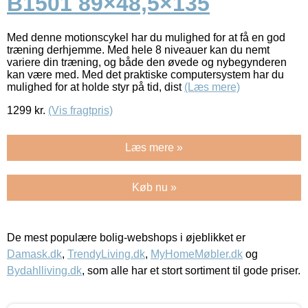
B1501 89×48,5×135
Med denne motionscykel har du mulighed for at få en god
træning derhjemme. Med hele 8 niveauer kan du nemt
variere din træning, og både den øvede og nybegynderen
kan være med. Med det praktiske computersystem har du
mulighed for at holde styr på tid, dist
(Læs mere)
1299
kr.
(Vis fragtpris)
Læs mere »
Køb nu »
De mest populære bolig-webshops i øjeblikket er
Damask.dk
,
TrendyLiving.dk
,
MyHomeMøbler.dk
og
Bydahlliving.dk
, som alle har et stort sortiment til gode priser.