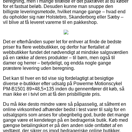
beregning, men i mange tilfælde er det påkrævet at du køber
for et fastsat beløb. Desuden kunne man snuppe den
billigste leveringsmetode, hvilket mange gange – hvad end
du opholder sig nær Holstebro, Skanderborg eller Sæby –
vil blive at få leveret varerne til en pakkeshop.
Det er efterhånden super let for enhver at finde de bedste
priser fra flere webbutikker, og derfor har flertallet af
webbutikker fundet det nødvendigt at mindske salgsværdien
på en række af deres produkter – til børn, men også til
damer og herrer – betydeligt, og endda nogle gange
præstere levering uden beregning.
Det kan til hver en tid vise sig fordelagtigt at besigtige
diverse e-butikker efter udsalg på Powerme Motionscykel
PM-B1501 89×48,5×135 inden du gennemfører dit køb, så
man ikke er i tvivl om at få den prisbilligste pris.
Du må ikke desto mindre være så påpasselig, at såfremt en
online virksomhed afhænder bedst i test varer til salg for en
udsalgspris som anses for ubegribelig god, burde det mange
gange være et kendetegn på en bedragerisk butik. Køb med
gængse betalingskort er på den anden side omfattet af en
vedtægt, der sikrer os imod bedrageriske online butikker.