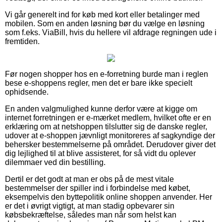
Vi går generelt ind for køb med kort eller betalinger med
mobilen. Som en anden løsning bør du vælge en løsning
som f.eks. ViaBill, hvis du hellere vil afdrage regningen ude i
fremtiden.
Før nogen shopper hos en e-forretning burde man i reglen
bese e-shoppens regler, men det er bare ikke specielt
ophidsende.
En anden valgmulighed kunne derfor være at kigge om
internet forretningen er e-mærket medlem, hvilket ofte er en
erklæring om at netshoppen tilslutter sig de danske regler,
udover at e-shoppen jævnligt monitoreres af sagkyndige der
behersker bestemmelserne på området. Derudover giver det
dig lejlighed til at blive assisteret, for så vidt du oplever
dilemmaer ved din bestilling.
Dertil er det godt at man er obs på de mest vitale
bestemmelser der spiller ind i forbindelse med købet,
eksempelvis den byttepolitik online shoppen anvender. Her
er det i øvrigt vigtigt, at man stadig opbevarer sin
købsbekræftelse, således man når som helst kan