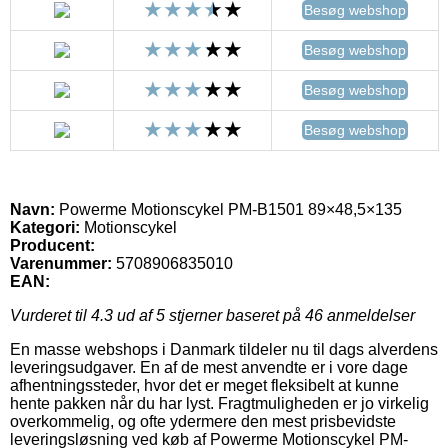
Besøg webshop
Besøg webshop
Besøg webshop
Besøg webshop
Navn:
Powerme Motionscykel PM-B1501 89×48,5×135
Kategori:
Motionscykel
Producent:
Varenummer:
5708906835010
EAN:
Vurderet til
4.3
ud af 5 stjerner baseret på
46
anmeldelser
En masse webshops i Danmark tildeler nu til dags alverdens
leveringsudgaver. En af de mest anvendte er i vore dage
afhentningssteder, hvor det er meget fleksibelt at kunne
hente pakken når du har lyst. Fragtmuligheden er jo virkelig
overkommelig, og ofte ydermere den mest prisbevidste
leveringsløsning ved køb af Powerme Motionscykel PM-