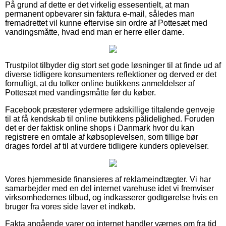
På grund af dette er det virkelig essesentielt, at man
permanent opbevarer sin faktura e-mail, således man
fremadrettet vil kunne eftervise sin ordre af Pottesæt med
vandingsmåtte, hvad end man er herre eller dame.
Trustpilot tilbyder dig stort set gode løsninger til at finde ud af
diverse tidligere konsumenters reflektioner og derved er det
fornuftigt, at du tolker online butikkens anmeldelser af
Pottesæt med vandingsmåtte før du køber.
Facebook præsterer ydermere adskillige tiltalende genveje
til at få kendskab til online butikkens pålidelighed. Foruden
det er der faktisk online shops i Danmark hvor du kan
registrere en omtale af købsoplevelsen, som tillige bør
drages fordel af til at vurdere tidligere kunders oplevelser.
Vores hjemmeside finansieres af reklameindtægter. Vi har
samarbejder med en del internet varehuse idet vi fremviser
virksomhedernes tilbud, og indkasserer godtgørelse hvis en
bruger fra vores side laver et indkøb.
Fakta angående varer og internet handler værnes om fra tid