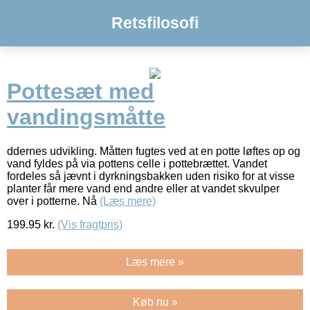
Retsfilosofi
Pottesæt med
vandingsmåtte
ddernes udvikling. Måtten fugtes ved at en potte løftes op og
vand fyldes på via pottens celle i pottebrættet. Vandet
fordeles så jævnt i dyrkningsbakken uden risiko for at visse
planter får mere vand end andre eller at vandet skvulper
over i potterne. Nå
(Læs mere)
199.95
kr.
(Vis fragtpris)
Læs mere »
Køb nu »