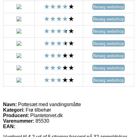
Besøg webshop
Besøg webshop
Besøg webshop
Besøg webshop
Besøg webshop
Besøg webshop
Besøg webshop
Navn:
Pottesæt med vandingsmåtte
Kategori:
Frø tilbehør
Producent:
Plantetorvet.dk
Varenummer:
85530
EAN:
Vurderet til
4.2
ud af 5 stjerner baseret på
32
anmeldelser