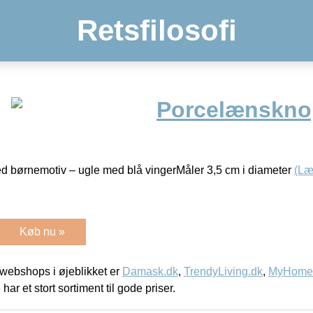
Retsfilosofi
Porcelænsknop
 børnemotiv – ugle med blå vingerMåler 3,5 cm i diameter
(Læ
Køb nu »
webshops i øjeblikket er
Damask.dk
,
TrendyLiving.dk
,
MyHomeM
 har et stort sortiment til gode priser.