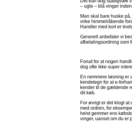
Det kan dog stadigvæk væ
– ugle – blå vinger inden
Man skal bare huske på, 
virke himmelråbende ford
Handler med kort er trods
Generelt anbefaler vi bes
afbetalingsordning som fo
Forud for at nogen handl
dog ofte ikke super inter
En nemmere løsning er at
kendetegn for at e-forha
kender til de gældende re
dit køb.
For øvrigt er det klogt a
med ordren, for eksempel
helst gemmer ens købsbe
vinger, uanset om du er p