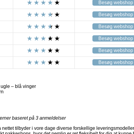
Besøg webshop
Besøg webshop
Besøg webshop
Besøg webshop
Besøg webshop
Besøg webshop
gle – blå vinger
rn
jerner baseret på
3
anmeldelser
 nettet tilbyder i vore dage diverse forskellige leveringsmodell
 pakkeshops, hvor det nemlig er ret fleksibelt for dig at kunne 