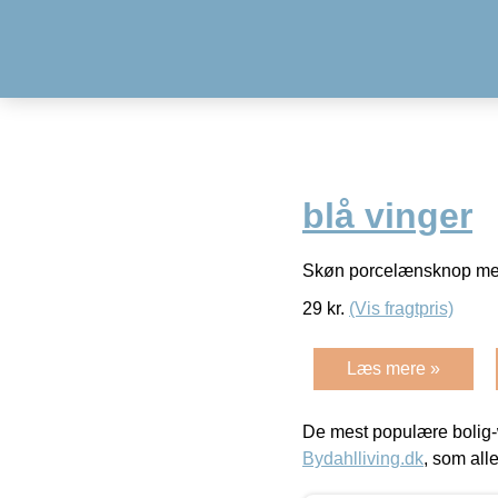
blå vinger
Skøn porcelænsknop med
29
kr.
(Vis fragtpris)
Læs mere »
De mest populære bolig-
Bydahlliving.dk
, som alle