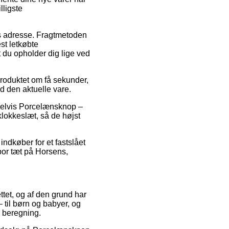
lligste
des adresse. Fragtmetoden
st letkøbte
 du opholder dig lige ved
roduktet om få sekunder,
d den aktuelle vare.
mpelvis Porcelænsknop –
klokkeslæt, så de højst
indkøber for et fastslået
 bor tæt på Horsens,
ttet, og af den grund har
 til børn og babyer, og
 beregning.