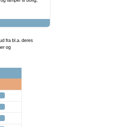
g lamper til bolig,
 fra bl.a. deres
mer og