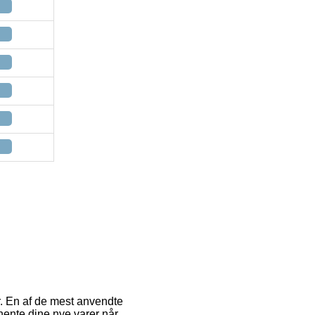
er. En af de mest anvendte
hente dine nye varer når