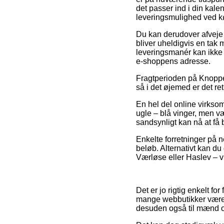
det passer ind i din kale
leveringsmulighed ved k
Du kan derudover afveje f
bliver uheldigvis en tak
leveringsmanér kan ikke 
e-shoppens adresse.
Fragtperioden på Knoppe
så i det øjemed er det r
En hel del online virkso
ugle – blå vinger, men væ
sandsynligt kan nå at få b
Enkelte forretninger på ne
beløb. Alternativt kan du
Værløse eller Haslev – vi
Det er jo rigtig enkelt f
mange webbutikker været 
desuden også til mænd o