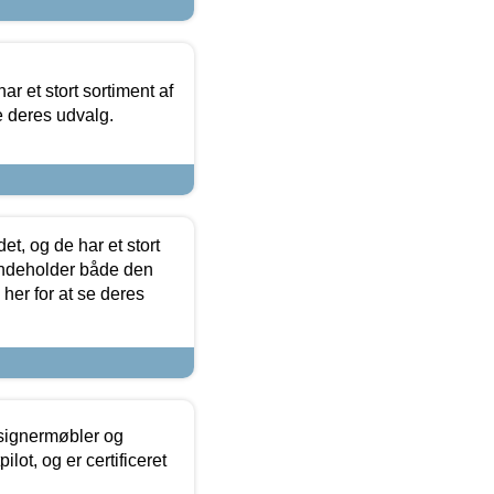
ar et stort sortiment af
e deres udvalg.
t, og de har et stort
 indeholder både den
 her for at se deres
esignermøbler og
lot, og er certificeret