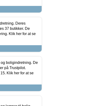
ndretning. Deres
s 37 butikker. De
ing. Klik her for at se
 og boligindretning. De
r på Trustpilot.
5. Klik her for at se