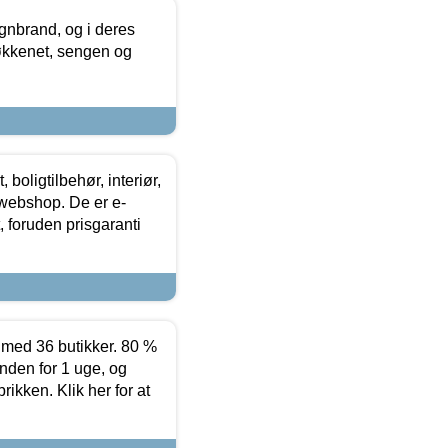
nbrand, og i deres
køkkenet, sengen og
boligtilbehør, interiør,
 webshop. De er e-
 foruden prisgaranti
ed 36 butikker. 80 %
nden for 1 uge, og
ikken. Klik her for at