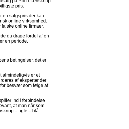
r udsalg på Porcelænsknop
lligste pris.
r en salgspris der kan
risk online virksomhed.
falske online firmaer.
rde du drage fordel af en
er en periode.
ens betingelser, det er
 almindeligvis er et
rderes af eksperter der
t for besvær som følge af
iller ind i forbindelse
levant, at man når som
nsknop – ugle – blå