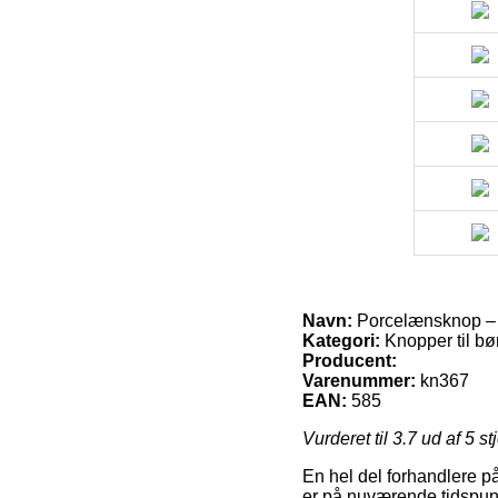
Navn:
Porcelænsknop – u
Kategori:
Knopper til bø
Producent:
Varenummer:
kn367
EAN:
585
Vurderet til
3.7
ud af 5 st
En hel del forhandlere på
er på nuværende tidspunkt