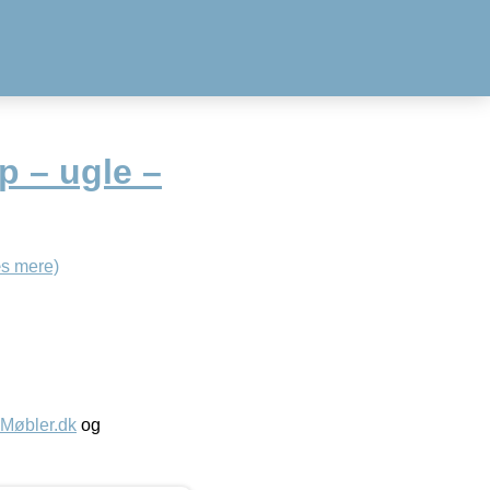
 – ugle –
s mere)
øbler.dk
og