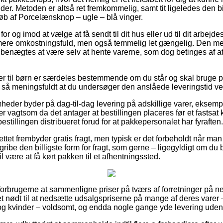
nder. Metoden er altså ret fremkommelig, samt tit ligeledes den bi
øb af Porcelænsknop – ugle – blå vinger.
or og imod at vælge at få sendt til dit hus eller ud til dit arbej
 mere omkostningsfuld, men også temmelig let gængelig. Den me
benægtes at være selv at hente varerne, som dog betinges af at
r til børn er særdeles bestemmende om du står og skal bruge p
et så meningsfuldt at du undersøger den anslåede leveringstid ve
mheder byder på dag-til-dag levering på adskillige varer, ekse
r vagtsom da det antager at bestillingen placeres før et fastsat 
estillingen distribueret forud for at pakkepersonalet har fyraften.
ttet frembyder gratis fragt, men typisk er det forbeholdt når man 
 gribe den billigste form for fragt, som gerne – ligegyldigt om du
l være at få kørt pakken til et afhentningssted.
or forbrugerne at sammenligne priser på tværs af forretninger på ne
nødt til at nedsætte udsalgspriserne på mange af deres varer –
g kvinder – voldsomt, og endda nogle gange yde levering uden