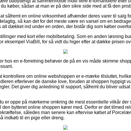
re udbytterigt at sammenholde indtil flere e-forhandlere efte
 du køber, sådan at man er på den sikre side med at få den prisbi
at såfremt en online virksomhed afhænder deres varer til salg fo
elagtig, så kan det for det meste være en varsel om en bedrage
 alt dækket ind under en orden, der bistår dig som køber overfor 
tillinger med kort eller mobilbetaling. Som en anden løsning bu
r eksempel ViaBill, for så vidt du higer efter at dække prisen ov
er hos en e-forretning behøver de på en vis måde skimme shopp
essant.
 kontrollere om online webshoppen er e-mærke tilsluttet, hvilket
ndleren efterlever de danske love, foruden at shoppen hyppigt vu
gler. Det giver dig anledning til support, såfremt du bliver udsa
t du er oppe på mærkerne omkring de mest essentielle vilkår der sp
 den bytteret online shoppen kører med. Derfor er det tilmed re
kræftelse, således man senere kan eftervise købet af Porcelæ
å indkøb til en pige eller dreng.