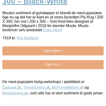
300 – Black-White
Muutos sortiment af gulvtæpper er blandt de mest populære
lige nu og det her er klart en af vores favoritter! Ply Rug / 200
X 300, her vist i 200 x 300 – Sort-Hvid blev designet af
Margrethe Odgaard i 2016 for danske Muuto. Muuto
beskriver selv produktet
(Læs mere)
7419
kr.
(Vis fragtpris)
Læs mere »
Køb nu »
De mest populære bolig-webshops i øjeblikket er
Damask.dk
,
TrendyLiving.dk
,
MyHomeMøbler.dk
og
Bydahlliving.dk
, som alle har et stort sortiment til gode priser.