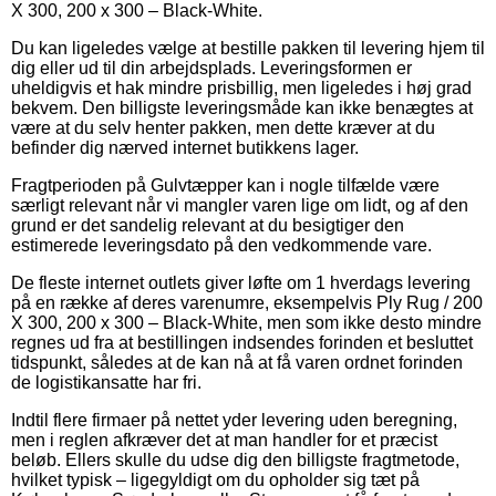
X 300, 200 x 300 – Black-White.
Du kan ligeledes vælge at bestille pakken til levering hjem til
dig eller ud til din arbejdsplads. Leveringsformen er
uheldigvis et hak mindre prisbillig, men ligeledes i høj grad
bekvem. Den billigste leveringsmåde kan ikke benægtes at
være at du selv henter pakken, men dette kræver at du
befinder dig nærved internet butikkens lager.
Fragtperioden på Gulvtæpper kan i nogle tilfælde være
særligt relevant når vi mangler varen lige om lidt, og af den
grund er det sandelig relevant at du besigtiger den
estimerede leveringsdato på den vedkommende vare.
De fleste internet outlets giver løfte om 1 hverdags levering
på en række af deres varenumre, eksempelvis Ply Rug / 200
X 300, 200 x 300 – Black-White, men som ikke desto mindre
regnes ud fra at bestillingen indsendes forinden et besluttet
tidspunkt, således at de kan nå at få varen ordnet forinden
de logistikansatte har fri.
Indtil flere firmaer på nettet yder levering uden beregning,
men i reglen afkræver det at man handler for et præcist
beløb. Ellers skulle du udse dig den billigste fragtmetode,
hvilket typisk – ligegyldigt om du opholder sig tæt på