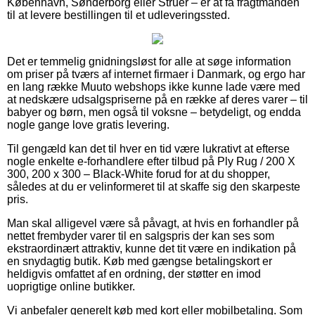
København, Sønderborg eller Struer – er at få fragtmanden
til at levere bestillingen til et udleveringssted.
Det er temmelig gnidningsløst for alle at søge information
om priser på tværs af internet firmaer i Danmark, og ergo har
en lang række Muuto webshops ikke kunne lade være med
at nedskære udsalgspriserne på en række af deres varer – til
babyer og børn, men også til voksne – betydeligt, og endda
nogle gange love gratis levering.
Til gengæld kan det til hver en tid være lukrativt at efterse
nogle enkelte e-forhandlere efter tilbud på Ply Rug / 200 X
300, 200 x 300 – Black-White forud for at du shopper,
således at du er velinformeret til at skaffe sig den skarpeste
pris.
Man skal alligevel være så påvagt, at hvis en forhandler på
nettet frembyder varer til en salgspris der kan ses som
ekstraordinært attraktiv, kunne det tit være en indikation på
en snydagtig butik. Køb med gængse betalingskort er
heldigvis omfattet af en ordning, der støtter en imod
uoprigtige online butikker.
Vi anbefaler generelt køb med kort eller mobilbetaling. Som