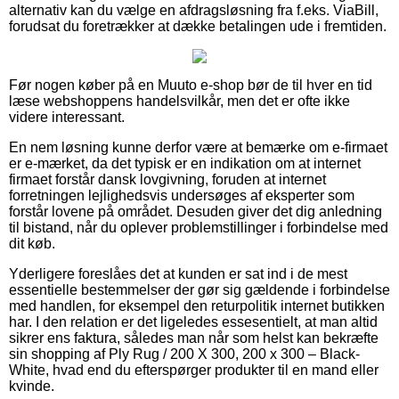
alternativ kan du vælge en afdragsløsning fra f.eks. ViaBill,
forudsat du foretrækker at dække betalingen ude i fremtiden.
Før nogen køber på en Muuto e-shop bør de til hver en tid
læse webshoppens handelsvilkår, men det er ofte ikke
videre interessant.
En nem løsning kunne derfor være at bemærke om e-firmaet
er e-mærket, da det typisk er en indikation om at internet
firmaet forstår dansk lovgivning, foruden at internet
forretningen lejlighedsvis undersøges af eksperter som
forstår lovene på området. Desuden giver det dig anledning
til bistand, når du oplever problemstillinger i forbindelse med
dit køb.
Yderligere foreslåes det at kunden er sat ind i de mest
essentielle bestemmelser der gør sig gældende i forbindelse
med handlen, for eksempel den returpolitik internet butikken
har. I den relation er det ligeledes essesentielt, at man altid
sikrer ens faktura, således man når som helst kan bekræfte
sin shopping af Ply Rug / 200 X 300, 200 x 300 – Black-
White, hvad end du efterspørger produkter til en mand eller
kvinde.