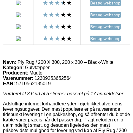
Besøg webshop
Besøg webshop
Besøg webshop
Besøg webshop
Navn:
Ply Rug / 200 X 300, 200 x 300 – Black-White
Kategori:
Gulvtæpper
Producent:
Muuto
Varenummer:
12309253652564
EAN:
5710562185019
Vurderet til
3.6
ud af 5 stjerner baseret på
17
anmeldelser
Adskillige internet forhandlere yder i øjeblikket alverdens
leveringsudgaver. Den mest populære er på nuværende
tidspunkt levering til en pakkeshop, og så afhenter du blot de
købte varer præcis når det passer dig. Fragtmetoden er jo
ualmindeligt smart, og desuden ligeledes den mest
prisbevidste mulighed for levering ved køb af Ply Rug / 200