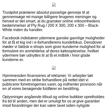
Trustpilot præsterer absolut passelige genveje til at
gennemsøge ret mange tidligere brugeres meninger og
herved er det smart, at du gransker online virksomhedens
bedømmelser af Ply Rug / 200 X 300, 200 x 300 – Black-
White inden du handler.
Facebook indebærer ydermere ganske gavnlige muligheder
for at få et kig ind i e-forhandlerens kundefokus. Derudover
møder vi faktisk e-shops som giver kunderne mulighed for at
formulere en anmeldelse af deres købsoplevelse, hvilket
ydermere bør udnyttes til at få et indblik i hvor glade
kunderne er.
Hjemmesiden finansieres af reklamer. Vi arbejder tæt
sammen med en stribe forhandlere på nettet idet vi
publicerer forretningernes varer, og indhenter provision når
en af vores besøgende fuldfører en bestilling.
Oplysninger angående tilbud og online butikker opretholdes
fra tid til anden, men det er umuligt for os at give garantier
imod forandringer der kan være lavet siden nyligste